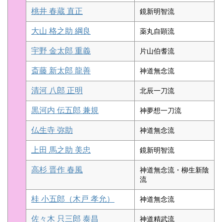
桃井 春蔵 直正
鏡新明智流
大山 格之助 綱良
薬丸自顕流
宇野 金太郎 重義
片山伯耆流
斎藤 新太郎 龍善
神道無念流
清河 八郎 正明
北辰一刀流
黒河内 伝五郎 兼規
神夢想一刀流
仏生寺 弥助
神道無念流
上田 馬之助 美忠
鏡新明智流
高杉 晋作 春風
神道無念流・柳生新陰
流
桂 小五郎（木戸 孝允）
神道無念流
佐々木 只三郎 泰昌
神道精武流