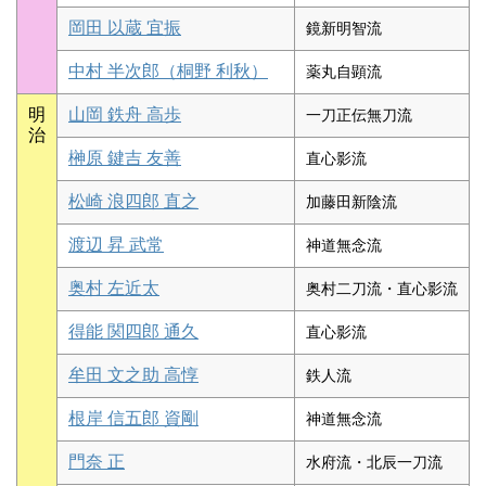
岡田 以蔵 宜振
鏡新明智流
中村 半次郎（桐野 利秋）
薬丸自顕流
明
山岡 鉄舟 高歩
一刀正伝無刀流
治
榊原 鍵吉 友善
直心影流
松崎 浪四郎 直之
加藤田新陰流
渡辺 昇 武常
神道無念流
奥村 左近太
奥村二刀流・直心影流
得能 関四郎 通久
直心影流
牟田 文之助 高惇
鉄人流
根岸 信五郎 資剛
神道無念流
門奈 正
水府流・北辰一刀流