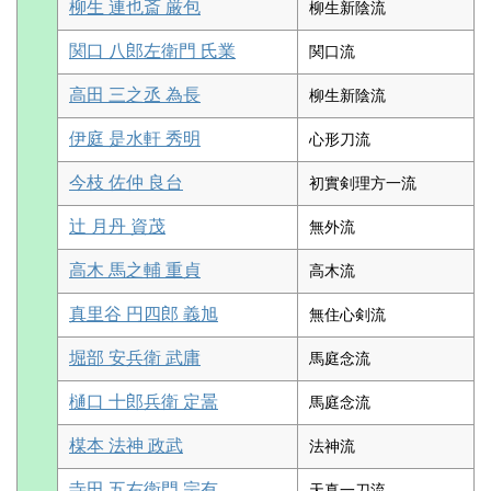
柳生 連也斎 厳包
柳生新陰流
関口 八郎左衛門 氏業
関口流
高田 三之丞 為長
柳生新陰流
伊庭 是水軒 秀明
心形刀流
今枝 佐仲 良台
初實剣理方一流
辻 月丹 資茂
無外流
高木 馬之輔 重貞
高木流
真里谷 円四郎 義旭
無住心剣流
堀部 安兵衛 武庸
馬庭念流
樋口 十郎兵衛 定暠
馬庭念流
楳本 法神 政武
法神流
寺田 五右衛門 宗有
天真一刀流