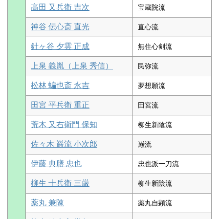
高田 又兵衛 吉次
宝蔵院流
神谷 伝心斎 直光
直心流
針ヶ谷 夕雲 正成
無住心剣流
上泉 義胤（上泉 秀信）
民弥流
松林 蝙也斎 永吉
夢想願流
田宮 平兵衛 重正
田宮流
荒木 又右衛門 保知
柳生新陰流
佐々木 巌流 小次郎
巌流
伊藤 典膳 忠也
忠也派一刀流
柳生 十兵衛 三厳
柳生新陰流
薬丸 兼陳
薬丸自顕流