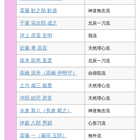
斎藤 歓之助 歓道
神道無念流
千葉 栄次郎 成之
北辰一刀流
河上 彦斎 玄明
我流
近藤 勇 昌宜
天然理心流
坂本 龍馬 直柔
北辰一刀流
高橋 泥舟（高橋 伊勢守）
自得院流
土方 歳三 義豊
天然理心流
沖田 総司 房良
天然理心流
永倉 新八（長倉 載之）
神道無念流
伊庭 八郎 秀穎
心形刀流
斎藤 一（藤田 五郎）
無外流