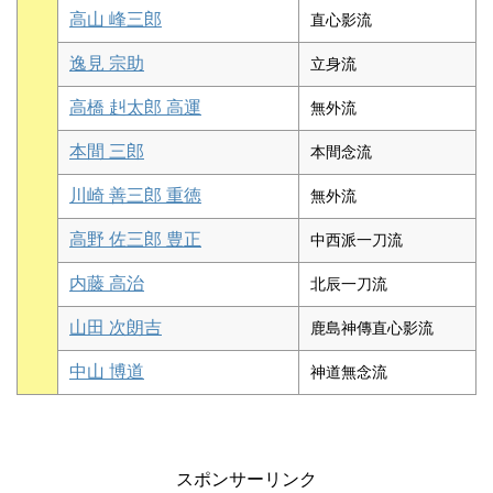
高山 峰三郎
直心影流
逸見 宗助
立身流
高橋 赳太郎 高運
無外流
本間 三郎
本間念流
川崎 善三郎 重徳
無外流
高野 佐三郎 豊正
中西派一刀流
内藤 高治
北辰一刀流
山田 次朗吉
鹿島神傳直心影流
中山 博道
神道無念流
スポンサーリンク