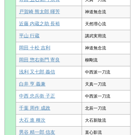
戸賀崎 熊太郎 暉芳
神道無念流
近藤 内蔵之助 長裕
天然理心流
平山 行蔵
講武実用流
岡田 十松 吉利
神道無念流
岡田 惣右衛門 寄良
柳剛流
浅利 又七郎 義信
中西派一刀流
白井 亨 義兼
天真一刀流
中西 忠兵衛 子正
中西派一刀流
千葉 周作 成政
北辰一刀流
大石 進 種次
大石新陰流
男谷 精一郎 信友
直心影流