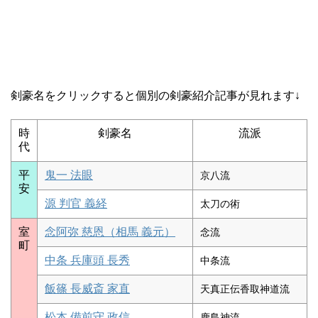
剣豪名をクリックすると個別の剣豪紹介記事が見れます↓
時
剣豪名
流派
代
平
鬼一 法眼
京八流
安
源 判官 義経
太刀の術
室
念阿弥 慈恩（相馬 義元）
念流
町
中条 兵庫頭 長秀
中条流
飯篠 長威斎 家直
天真正伝香取神道流
松本 備前守 政信
鹿島神流