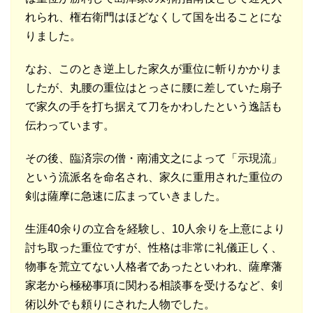
れられ、権右衛門はほどなくして国を出ることにな
りました。
なお、このとき逆上した家久が重位に斬りかかりま
したが、丸腰の重位はとっさに腰に差していた扇子
で家久の手を打ち据えて刀をかわしたという逸話も
伝わっています。
その後、臨済宗の僧・南浦文之によって「示現流」
という流派名を命名され、家久に重用された重位の
剣は薩摩に急速に広まっていきました。
生涯40余りの立合を経験し、10人余りを上意により
討ち取った重位ですが、性格は非常に礼儀正しく、
物事を荒立てない人格者であったといわれ、薩摩藩
家老から極秘事項に関わる相談事を受けるなど、剣
術以外でも頼りにされた人物でした。