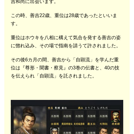
吉和尚に出会います。
この時、善吉22歳、重位は28歳であったといいま
す。
重位はホウキを八相に構えて気合を発する善吉の姿
に惚れ込み、その場で指南を請うて許されました。
その後6カ月の間、善吉から「自顕流」を学んだ重
位は『尊形・聞書・察見』の3巻の伝書と、40の技
を伝えられ「自顕流」を託されました。