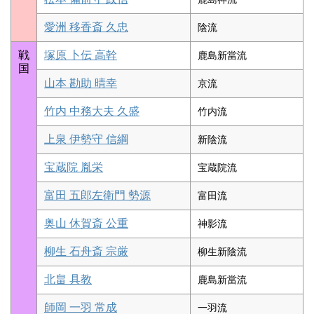
愛洲 移香斎 久忠
陰流
戦
塚原 卜伝 高幹
鹿島新當流
国
山本 勘助 晴幸
京流
竹内 中務大夫 久盛
竹内流
上泉 伊勢守 信綱
新陰流
宝蔵院 胤栄
宝蔵院流
富田 五郎左衛門 勢源
富田流
奥山 休賀斎 公重
神影流
柳生 石舟斎 宗厳
柳生新陰流
北畠 具教
鹿島新當流
師岡 一羽 常成
一羽流