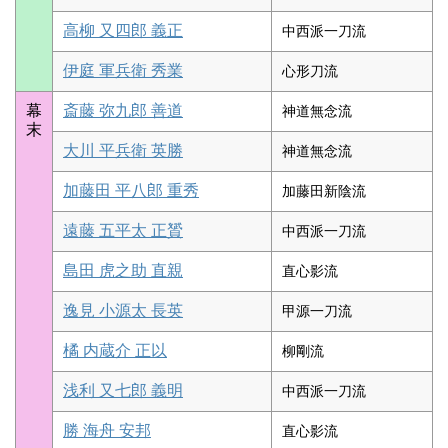
高柳 又四郎 義正
中西派一刀流
伊庭 軍兵衛 秀業
心形刀流
幕
斎藤 弥九郎 善道
神道無念流
末
大川 平兵衛 英勝
神道無念流
加藤田 平八郎 重秀
加藤田新陰流
遠藤 五平太 正贇
中西派一刀流
島田 虎之助 直親
直心影流
逸見 小源太 長英
甲源一刀流
橘 内蔵介 正以
柳剛流
浅利 又七郎 義明
中西派一刀流
勝 海舟 安邦
直心影流