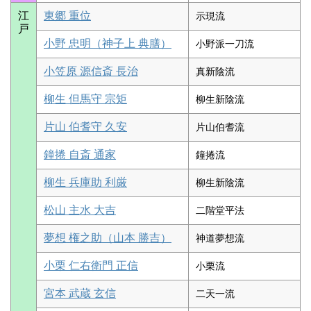
江
東郷 重位
示現流
戸
小野 忠明（神子上 典膳）
小野派一刀流
小笠原 源信斎 長治
真新陰流
柳生 但馬守 宗矩
柳生新陰流
片山 伯耆守 久安
片山伯耆流
鐘捲 自斎 通家
鐘捲流
柳生 兵庫助 利厳
柳生新陰流
松山 主水 大吉
二階堂平法
夢想 権之助（山本 勝吉）
神道夢想流
小栗 仁右衛門 正信
小栗流
宮本 武蔵 玄信
二天一流