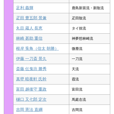
足利 義輝
鹿島新當流・新陰流
疋田 豊五郎 景兼
疋田陰流
丸目 蔵人 長恵
タイ捨流
林崎 甚助 重信
神夢想林崎流
根岸 兎角（信太 朝勝）
微塵流
伊藤 一刀斎 景久
一刀流
斎藤 伝鬼坊 勝秀
天流
真壁 暗夜軒 氏幹
霞流
富田 越後守 重政
富田流
樋口 又七郎 定次
馬庭念流
吉岡 憲法 直綱
吉岡流