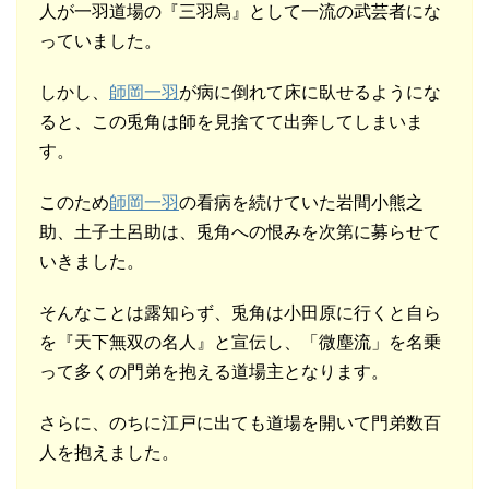
人が一羽道場の『三羽烏』として一流の武芸者にな
っていました。
しかし、
師岡一羽
が病に倒れて床に臥せるようにな
ると、この兎角は師を見捨てて出奔してしまいま
す。
このため
師岡一羽
の看病を続けていた岩間小熊之
助、土子土呂助は、兎角への恨みを次第に募らせて
いきました。
そんなことは露知らず、兎角は小田原に行くと自ら
を『天下無双の名人』と宣伝し、「微塵流」を名乗
って多くの門弟を抱える道場主となります。
さらに、のちに江戸に出ても道場を開いて門弟数百
人を抱えました。