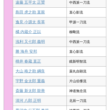
遠藤 五平太 正贇
中西派一刀流
島田 虎之助 直親
直心影流
逸見 小源太 長英
甲源一刀流
橘 内蔵介 正以
柳剛流
浅利 又七郎 義明
中西派一刀流
勝 海舟 安邦
直心影流
桃井 春蔵 直正
鏡新明智流
大山 格之助 綱良
薬丸自顕流
宇野 金太郎 重義
片山伯耆流
斎藤 新太郎 龍善
神道無念流
清河 八郎 正明
北辰一刀流