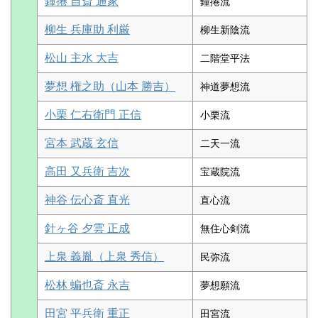
鐘捲 自斎 通家
鐘捲流
柳生 兵庫助 利厳
柳生新陰流
松山 主水 大吉
二階堂平法
夢想 権之助（山本 勝吉）
神道夢想流
小栗 仁右衛門 正信
小栗流
宮本 武蔵 玄信
二天一流
高田 又兵衛 吉次
宝蔵院流
神谷 伝心斎 直光
直心流
針ヶ谷 夕雲 正成
無住心剣流
上泉 義胤（上泉 秀信）
民弥流
松林 蝙也斎 永吉
夢想願流
田宮 平兵衛 重正
田宮流