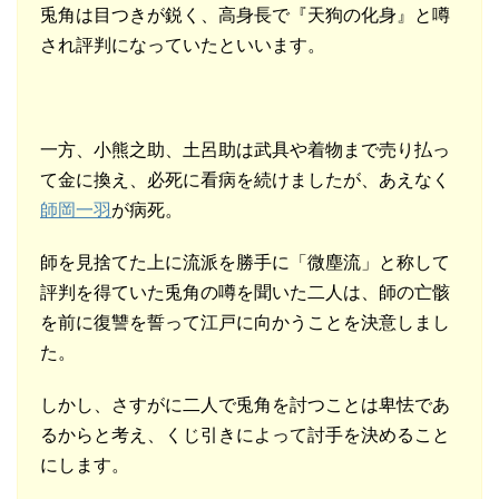
兎角は目つきが鋭く、高身長で『天狗の化身』と噂
され評判になっていたといいます。
一方、小熊之助、土呂助は武具や着物まで売り払っ
て金に換え、必死に看病を続けましたが、あえなく
師岡一羽
が病死。
師を見捨てた上に流派を勝手に「微塵流」と称して
評判を得ていた兎角の噂を聞いた二人は、師の亡骸
を前に復讐を誓って江戸に向かうことを決意しまし
た。
しかし、さすがに二人で兎角を討つことは卑怯であ
るからと考え、くじ引きによって討手を決めること
にします。