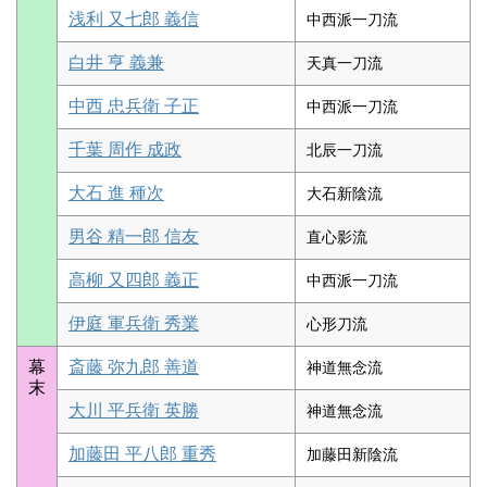
浅利 又七郎 義信
中西派一刀流
白井 亨 義兼
天真一刀流
中西 忠兵衛 子正
中西派一刀流
千葉 周作 成政
北辰一刀流
大石 進 種次
大石新陰流
男谷 精一郎 信友
直心影流
高柳 又四郎 義正
中西派一刀流
伊庭 軍兵衛 秀業
心形刀流
幕
斎藤 弥九郎 善道
神道無念流
末
大川 平兵衛 英勝
神道無念流
加藤田 平八郎 重秀
加藤田新陰流