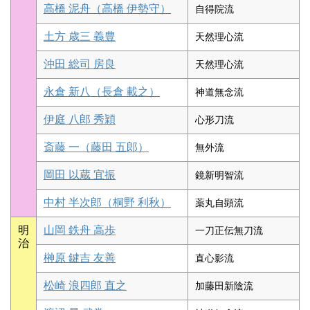
高橋 泥舟（高橋 伊勢守）
自得院流
土方 歳三 義豊
天然理心流
沖田 総司 房良
天然理心流
永倉 新八（長倉 載之）
神道無念流
伊庭 八郎 秀穎
心形刀流
斎藤 一（藤田 五郎）
無外流
岡田 以蔵 宜振
鏡新明智流
中村 半次郎（桐野 利秋）
薬丸自顕流
明
山岡 鉄舟 高歩
一刀正伝無刀流
治
榊原 鍵吉 友善
直心影流
松崎 浪四郎 直之
加藤田新陰流