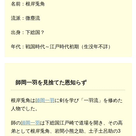
名前：根岸兎角
流派：微塵流
出身：下総国？
年代：戦国時代～江戸時代初期（生没年不詳）
師岡一羽を見捨てた恩知らず
根岸兎角は
師岡一羽
に剣を学び「一羽流」を修めた
人物でした。
師の
師岡一羽
は下総国江戸崎で道場を開き、その高
弟として根岸兎角、岩間小熊之助、土子土呂助の3