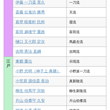
伊藤 一刀斎 景久
一刀流
斎藤 伝鬼坊 勝秀
天流
真壁 暗夜軒 氏幹
霞流
富田 越後守 重政
富田流
樋口 又七郎 定次
馬庭念流
吉岡 憲法 直綱
吉岡流
江
東郷 重位
示現流
戸
小野 忠明（神子上 典膳）
小野派一刀流
小笠原 源信斎 長治
真新陰流
柳生 但馬守 宗矩
柳生新陰流
片山 伯耆守 久安
片山伯耆流