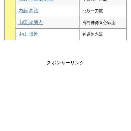
内藤 高治
北辰一刀流
山田 次朗吉
鹿島神傳直心影流
中山 博道
神道無念流
スポンサーリンク