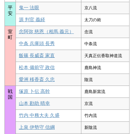
平
鬼一 法眼
京八流
安
源 判官 義経
太刀の術
室
念阿弥 慈恩（相馬 義元）
念流
町
中条 兵庫頭 長秀
中条流
飯篠 長威斎 家直
天真正伝香取神道流
松本 備前守 政信
鹿島神流
愛洲 移香斎 久忠
陰流
戦
塚原 卜伝 高幹
鹿島新當流
国
山本 勘助 晴幸
京流
竹内 中務大夫 久盛
竹内流
上泉 伊勢守 信綱
新陰流