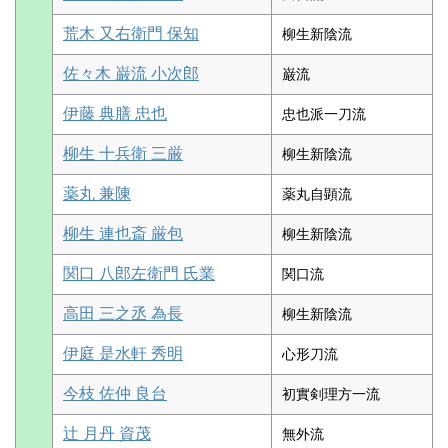
荒木 又右衛門 保知
柳生新陰流
佐々木 巌流 小次郎
巌流
伊藤 典膳 忠也
忠也派一刀流
柳生 十兵衛 三厳
柳生新陰流
薬丸 兼陳
薬丸自顕流
柳生 連也斎 厳包
柳生新陰流
関口 八郎左衛門 氏業
関口流
高田 三之丞 為長
柳生新陰流
伊庭 是水軒 秀明
心形刀流
今枝 佐仲 良台
初實剣理方一流
辻 月丹 資茂
無外流