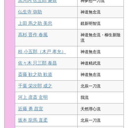
黒河内 伝五郎 兼規
神夢想一刀流
仏生寺 弥助
神道無念流
上田 馬之助 美忠
鏡新明智流
高杉 晋作 春風
神道無念流・柳生新陰
流
桂 小五郎（木戸 孝允）
神道無念流
佐々木 只三郎 泰昌
神道精武流
斎藤 歓之助 歓道
神道無念流
千葉 栄次郎 成之
北辰一刀流
河上 彦斎 玄明
我流
近藤 勇 昌宜
天然理心流
坂本 龍馬 直柔
北辰一刀流