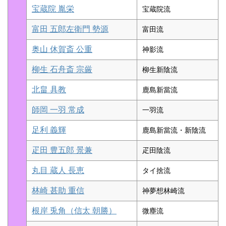
宝蔵院 胤栄
宝蔵院流
富田 五郎左衛門 勢源
富田流
奥山 休賀斎 公重
神影流
柳生 石舟斎 宗厳
柳生新陰流
北畠 具教
鹿島新當流
師岡 一羽 常成
一羽流
足利 義輝
鹿島新當流・新陰流
疋田 豊五郎 景兼
疋田陰流
丸目 蔵人 長恵
タイ捨流
林崎 甚助 重信
神夢想林崎流
根岸 兎角（信太 朝勝）
微塵流