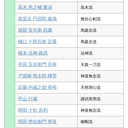
高木 馬之輔 重貞
高木流
真里谷 円四郎 義旭
無住心剣流
堀部 安兵衛 武庸
馬庭念流
樋口 十郎兵衛 定暠
馬庭念流
楳本 法神 政武
法神流
寺田 五右衛門 宗有
天真一刀流
戸賀崎 熊太郎 暉芳
神道無念流
近藤 内蔵之助 長裕
天然理心流
平山 行蔵
講武実用流
岡田 十松 吉利
神道無念流
岡田 惣右衛門 寄良
柳剛流