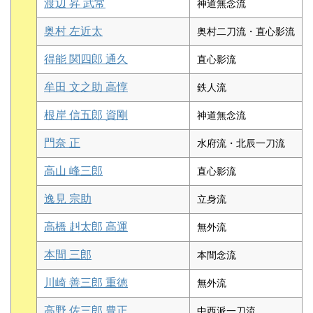
渡辺 昇 武常
神道無念流
奥村 左近太
奥村二刀流・直心影流
得能 関四郎 通久
直心影流
牟田 文之助 高惇
鉄人流
根岸 信五郎 資剛
神道無念流
門奈 正
水府流・北辰一刀流
高山 峰三郎
直心影流
逸見 宗助
立身流
高橋 赳太郎 高運
無外流
本間 三郎
本間念流
川崎 善三郎 重徳
無外流
高野 佐三郎 豊正
中西派一刀流