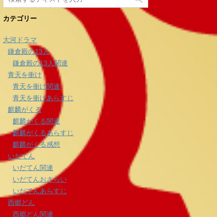
カテゴリー
大河ドラマ
鎌倉殿の13人
鎌倉殿の13人関連
青天を衝け
青天を衝け関連
青天を衝けあらすじ
麒麟がくる
麒麟がくる関連
麒麟がくるあらすじ
麒麟がくる感想
いだてん
いだてん関連
いだてんおさらい
いだてんあらすじ
西郷どん
西郷どん関連