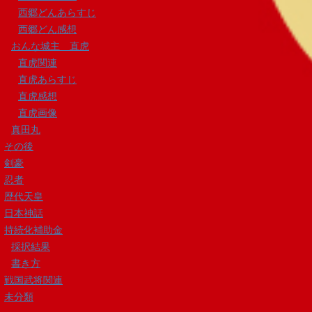
西郷どんあらすじ
西郷どん感想
おんな城主 直虎
直虎関連
直虎あらすじ
直虎感想
直虎画像
真田丸
その後
剣豪
忍者
歴代天皇
日本神話
持続化補助金
採択結果
書き方
戦国武将関連
未分類