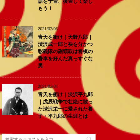
語を予習、復習して楽し
もう！
2021/02/06
青天を衝け｜天野八郎｜
渋沢成一郎と袂を分かつ
彰義隊の副頭取は将棋の
香車を好んだ真っすぐな
男
2021/02/04
青天を衝け｜渋沢平九郎
｜戊辰戦争で壮絶に散っ
た渋沢栄一に愛された養
子・平九郎の生涯とは