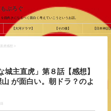
おもぶろぐ
とを前向きになるべく面白く考えていこうというお話。
【大河ドラマ】
【その後】
【日本神話
直虎感想
>
な城主直虎」第８話【感想】
傑山 が面白い。朝ドラ？のよ
7日