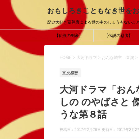
おもしろきこともなき世を
歴史大好き葦尊彦による世の中のしょうもないこ
【伝説の剣豪】
【伝説の忍者】
HOME
>
大河ドラマ
>
おんな城主 直虎
>
直虎感想
大河ドラマ「おん
しの のやばさと 
うな第８話
投稿日：2017年2月26日 更新日：
2017年2月2