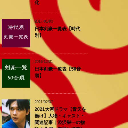
化
2017/01/08
日本剣豪一覧表【時代
別】
2016/12/01
日本剣豪一覧表【50音
順】
2021/02/07
2021大河ドラマ【青天を
衝け】人物・キャスト・
関連記事｜渋沢栄一の物