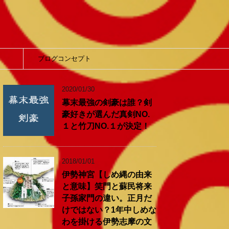
】
ブログコンセプト
2020/01/30
幕末最強の剣豪は誰？剣
豪好きが選んだ真剣NO.
１と竹刀NO.１が決定！
2018/01/01
伊勢神宮【しめ縄の由来
と意味】笑門と蘇民将来
子孫家門の違い。正月だ
けではない？1年中しめな
わを掛ける伊勢志摩の文