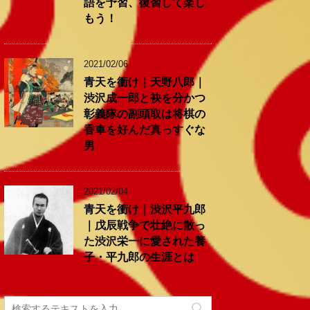
語を予習、復習して楽し
もう！
2021/02/06
青天を衝け｜天野八郎｜
渋沢成一郎と袂を分かつ
彰義隊の副頭取は将棋の
香車を好んだ真っすぐな
男
2021/02/04
青天を衝け｜渋沢平九郎
｜戊辰戦争で壮絶に散っ
た渋沢栄一に愛された養
子・平九郎の生涯とは