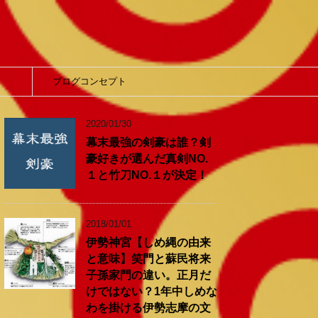
】
ブログコンセプト
2020/01/30
幕末最強の剣豪は誰？剣
豪好きが選んだ真剣NO.
１と竹刀NO.１が決定！
2018/01/01
伊勢神宮【しめ縄の由来
と意味】笑門と蘇民将来
子孫家門の違い。正月だ
けではない？1年中しめな
わを掛ける伊勢志摩の文