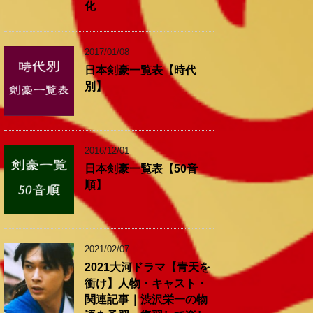
化
2017/01/08
日本剣豪一覧表【時代
別】
2016/12/01
日本剣豪一覧表【50音
順】
2021/02/07
2021大河ドラマ【青天を
衝け】人物・キャスト・
関連記事｜渋沢栄一の物