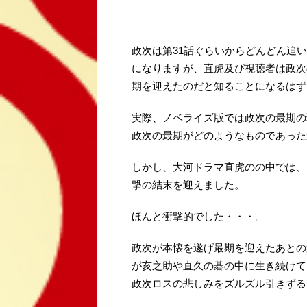
政次は第31話ぐらいからどんどん追
になりますが、直虎及び視聴者は政次
期を迎えたのだと知ることになるはず
実際、ノベライズ版では政次の最期の
政次の最期がどのようなものであった
しかし、大河ドラマ直虎のの中では、
撃の結末を迎えました。
ほんと衝撃的でした・・・。
政次が本懐を遂げ最期を迎えたあとの
が亥之助や直久の碁の中に生き続けて
政次ロスの悲しみをズルズル引きずる