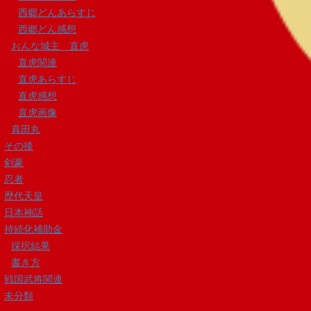
西郷どんあらすじ
西郷どん感想
おんな城主 直虎
直虎関連
直虎あらすじ
直虎感想
直虎画像
真田丸
その後
剣豪
忍者
歴代天皇
日本神話
持続化補助金
採択結果
書き方
戦国武将関連
未分類