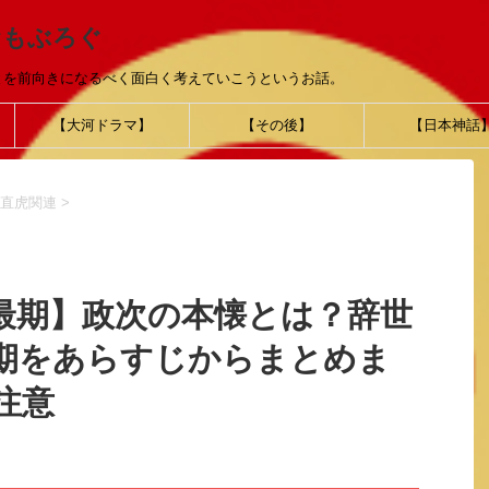
おもぶろぐ
とを前向きになるべく面白く考えていこうというお話。
【大河ドラマ】
【その後】
【日本神話
直虎関連
>
最期】政次の本懐とは？辞世
期をあらすじからまとめま
注意