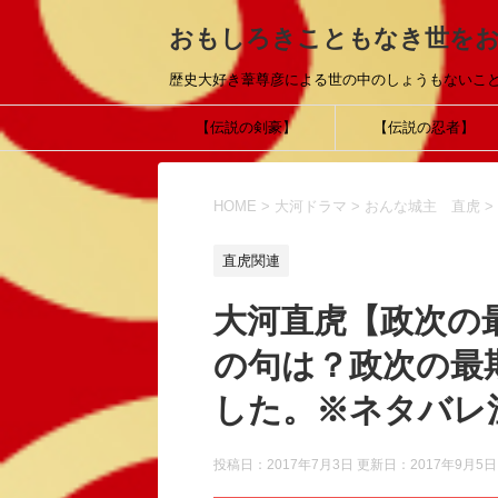
おもしろきこともなき世を
歴史大好き葦尊彦による世の中のしょうもないこ
【伝説の剣豪】
【伝説の忍者】
HOME
>
大河ドラマ
>
おんな城主 直虎
>
直虎関連
大河直虎【政次の
の句は？政次の最
した。※ネタバレ
投稿日：2017年7月3日 更新日：
2017年9月5日