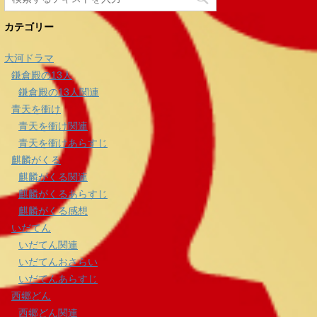
カテゴリー
大河ドラマ
鎌倉殿の13人
鎌倉殿の13人関連
青天を衝け
青天を衝け関連
青天を衝けあらすじ
麒麟がくる
麒麟がくる関連
麒麟がくるあらすじ
麒麟がくる感想
いだてん
いだてん関連
いだてんおさらい
いだてんあらすじ
西郷どん
西郷どん関連