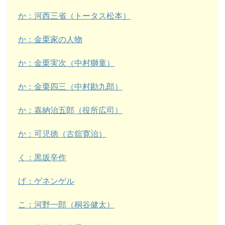
か：河西三省（トータス松本）
か：金栗家の人物
か：金栗実次（中村獅童）
か：金栗四三（中村勘九郎）
か：嘉納治五郎（役所広司）
か：可児徳（古舘寛治）
く：黒坂辛作
げ：ゲネンゲル
こ：河野一郎（桐谷健太）