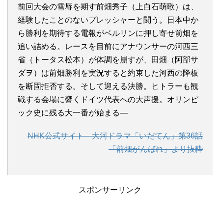
前回大会の雪辱を期す前畑秀子（上白石萌歌）は、
経験したことのないプレッシャーと闘う。日本中か
ら勝利を期待する電報がベルリンに押し寄せ前畑を
追い詰める。レースを目前にアナウンサーの河西三
省（トータス松本）が体調を崩すが、田畑（阿部サ
ダヲ）は前畑勝利を実況すると約束した河西の降板
を断固拒否する。そして迎える決勝。ヒトラーも観
戦する会場に響くドイツ代表への大声援。オリンピ
ック史に残る大一番が始まる―
NHK公式サイト 大河ドラマ「いだてん」第36話
「前畑がんばれ」より抜粋
スポンサーリンク