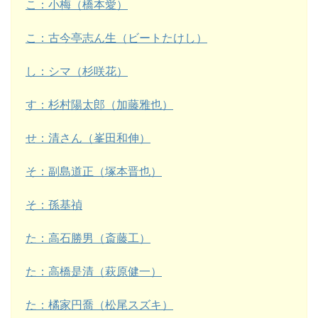
こ：小梅（橋本愛）
こ：古今亭志ん生（ビートたけし）
し：シマ（杉咲花）
す：杉村陽太郎（加藤雅也）
せ：清さん（峯田和伸）
そ：副島道正（塚本晋也）
そ：孫基禎
た：高石勝男（斎藤工）
た：高橋是清（萩原健一）
た：橘家円喬（松尾スズキ）