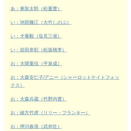
あ：東龍太郎（松重豊）
い：池部幾江（大竹しのぶ）
い：犬養毅（塩見三省）
い：岩田幸彰（松坂桃李）
お：大隈重信（平泉成）
お：大森安仁子/アニー（シャーロットケイトフォッ
クス）
お：大森兵蔵（竹野内豊）
お：緒方竹虎（リリー・フランキー）
お：押川春浪（武井壮）