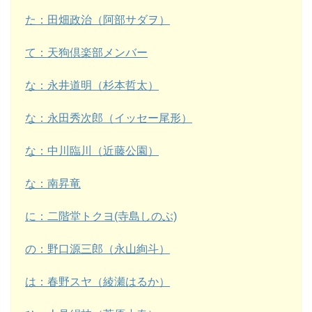
た：田畑政治（阿部サダヲ）
て：天狗倶楽部メンバー
な：永井道明（杉本哲太）
な：永田秀次郎（イッセー尾形）
な：中川臨川（近藤公園）
な：南昇竜
に：二階堂トクヨ(寺島しのぶ)
の：野口源三郎（永山絢斗）
は：春野スヤ（綾瀬はるか）