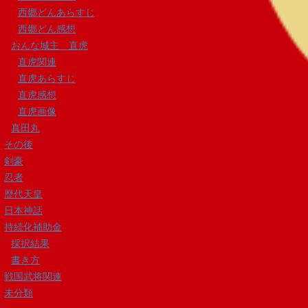
西郷どんあらすじ
西郷どん感想
おんな城主 直虎
直虎関連
直虎あらすじ
直虎感想
直虎画像
真田丸
その後
剣豪
忍者
歴代天皇
日本神話
持続化補助金
採択結果
書き方
戦国武将関連
未分類