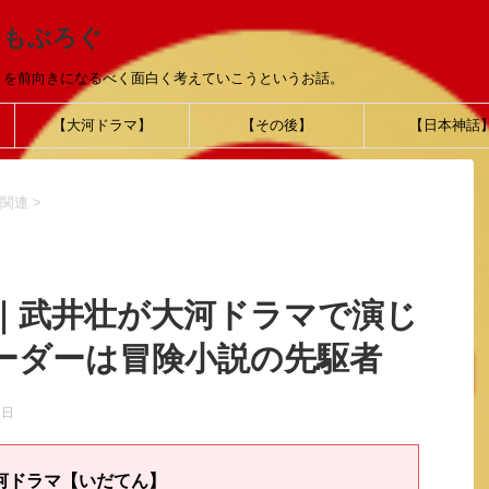
おもぶろぐ
とを前向きになるべく面白く考えていこうというお話。
【大河ドラマ】
【その後】
【日本神話
関連
>
｜武井壮が大河ドラマで演じ
ーダーは冒険小説の先駆者
9日
河ドラマ【いだてん】