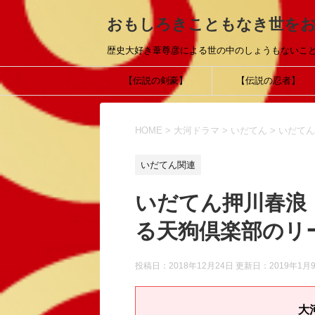
おもしろきこともなき世を
歴史大好き葦尊彦による世の中のしょうもないこ
【伝説の剣豪】
【伝説の忍者】
HOME
>
大河ドラマ
>
いだてん
>
いだてん
いだてん関連
いだてん押川春浪
る天狗倶楽部のリ
投稿日：2018年12月24日 更新日：
2019年1月
大