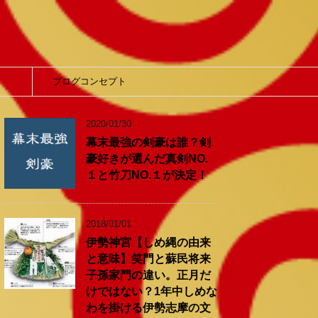
】
ブログコンセプト
2020/01/30
幕末最強の剣豪は誰？剣
豪好きが選んだ真剣NO.
１と竹刀NO.１が決定！
2018/01/01
伊勢神宮【しめ縄の由来
と意味】笑門と蘇民将来
子孫家門の違い。正月だ
けではない？1年中しめな
わを掛ける伊勢志摩の文