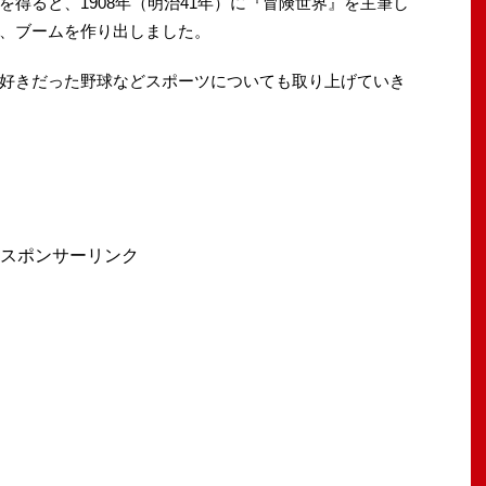
得ると、1908年（明治41年）に『冒険世界』を主筆し
、ブームを作り出しました。
好きだった野球などスポーツについても取り上げていき
スポンサーリンク