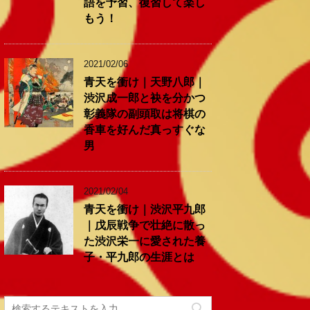
語を予習、復習して楽し
もう！
2021/02/06
青天を衝け｜天野八郎｜
渋沢成一郎と袂を分かつ
彰義隊の副頭取は将棋の
香車を好んだ真っすぐな
男
2021/02/04
青天を衝け｜渋沢平九郎
｜戊辰戦争で壮絶に散っ
た渋沢栄一に愛された養
子・平九郎の生涯とは