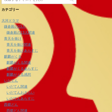
カテゴリー
大河ドラマ
鎌倉殿の13人
鎌倉殿の13人関連
青天を衝け
青天を衝け関連
青天を衝けあらすじ
麒麟がくる
麒麟がくる関連
麒麟がくるあらすじ
麒麟がくる感想
いだてん
いだてん関連
いだてんおさらい
いだてんあらすじ
西郷どん
西郷どん関連