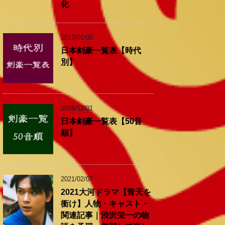
化
2017/01/08
日本剣豪一覧表【時代
別】
2016/12/01
日本剣豪一覧表【50音
順】
2021/02/07
2021大河ドラマ【青天を
衝け】人物・キャスト・
関連記事｜渋沢栄一の物