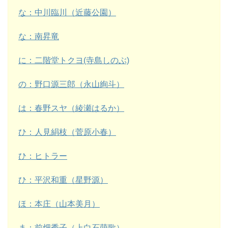
な：中川臨川（近藤公園）
な：南昇竜
に：二階堂トクヨ(寺島しのぶ)
の：野口源三郎（永山絢斗）
は：春野スヤ（綾瀬はるか）
ひ：人見絹枝（菅原小春）
ひ：ヒトラー
ひ：平沢和重（星野源）
ほ：本庄（山本美月）
ま：前畑秀子（上白石萌歌）