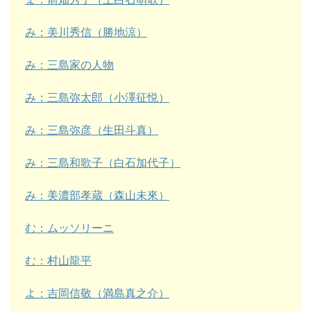
み：美川秀信（勝地涼）
み：三島家の人物
み：三島弥太郎（小澤征悦）
み：三島弥彦（生田斗真）
み：三島和歌子（白石加代子）
み：美濃部孝蔵（森山未來）
む：ムッソリーニ
む：村山龍平
よ：吉岡信敬（満島真之介）