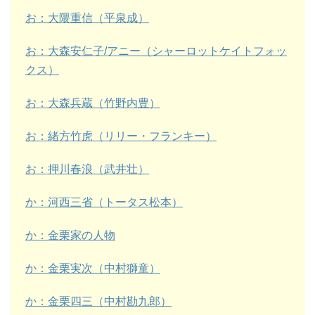
お：大隈重信（平泉成）
お：大森安仁子/アニー（シャーロットケイトフォッ
クス）
お：大森兵蔵（竹野内豊）
お：緒方竹虎（リリー・フランキー）
お：押川春浪（武井壮）
か：河西三省（トータス松本）
か：金栗家の人物
か：金栗実次（中村獅童）
か：金栗四三（中村勘九郎）