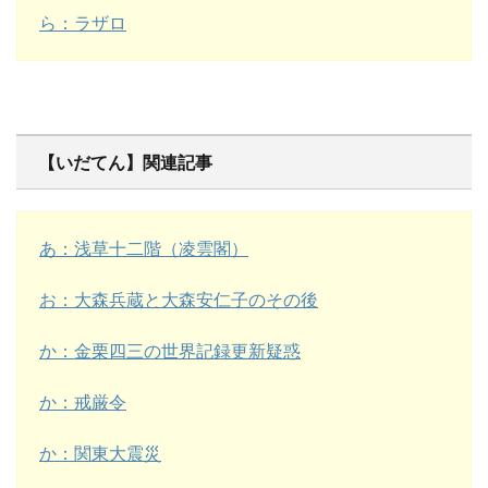
ら：ラザロ
【いだてん】関連記事
あ：浅草十二階（凌雲閣）
お：大森兵蔵と大森安仁子のその後
か：金栗四三の世界記録更新疑惑
か：戒厳令
か：関東大震災