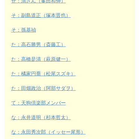
せ：清さん（峯田和伸）
そ：副島道正（塚本晋也）
そ：孫基禎
た：高石勝男（斎藤工）
た：高橋是清（萩原健一）
た：橘家円喬（松尾スズキ）
た：田畑政治（阿部サダヲ）
て：天狗倶楽部メンバー
な：永井道明（杉本哲太）
な：永田秀次郎（イッセー尾形）