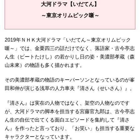
大河ドラマ【いだてん】
～東京オリムピック噺～
2019年ＮＨＫ大河ドラマ「いだてん～東京オリムピック
噺～」では、金栗四三の話だけでなく、落語家・古今亭志
ん生（ビートたけし）の若かりし日の姿・美濃部孝蔵（森
山未來）の物語も多く描かれます。
その美濃部孝蔵の物語のキーパーソンとなっているのが峯
田和伸が演じる浅草の人力車夫『清さん（せいさん）』。
『清さん』は実在の人物ではなく、架空の人物なのです
が、大河ドラマの脚本を担当する宮藤官九郎は、古今亭志
ん生の自伝で出てくる面白エピソードを集約して『清さ
ん』を作ったと言っており、「お笑い」も担当する重要な
キャラクターとなっています。