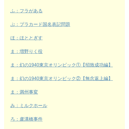
ふ：フラがある
ぷ：プラカード国名表記問題
ほ：ほととぎす
ま：増野りく役
ま：幻の1940東京オリンピック①【招致成功編】
ま：幻の1940東京オリンピック②【無念返上編】
ま：満州事変
み：ミルクホール
ろ：盧溝橋事件