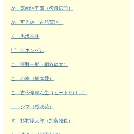
か：嘉納治五郎（役所広司）
か：可児徳（古舘寛治）
く：黒坂辛作
げ：ゲネンゲル
こ：河野一郎（桐谷健太）
こ：小梅（橋本愛）
こ：古今亭志ん生（ビートたけし）
し：シマ（杉咲花）
す：杉村陽太郎（加藤雅也）