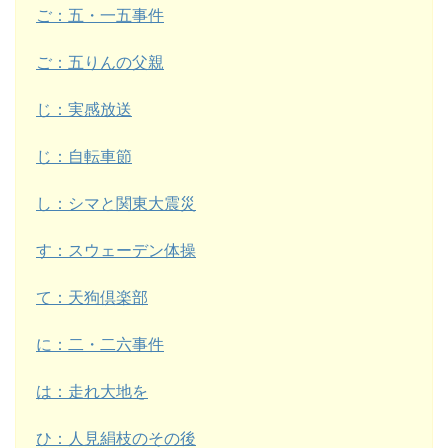
ご：五・一五事件
ご：五りんの父親
じ：実感放送
じ：自転車節
し：シマと関東大震災
す：スウェーデン体操
て：天狗倶楽部
に：二・二六事件
は：走れ大地を
ひ：人見絹枝のその後