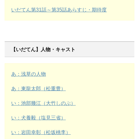
いだてん第31話～第35話あらすじ・期待度
【いだてん】人物・キャスト
あ：浅草の人物
あ：東龍太郎（松重豊）
い：池部幾江（大竹しのぶ）
い：犬養毅（塩見三省）
い：岩田幸彰（松坂桃李）