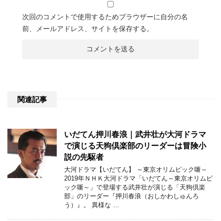
次回のコメントで使用するためブラウザーに自分の名
前、メールアドレス、サイトを保存する。
関連記事
いだてん押川春浪｜武井壮が大河ドラマ
で演じる天狗倶楽部のリーダーは冒険小
説の先駆者
大河ドラマ【いだてん】 ～東京オリムピック噺～
2019年ＮＨＫ大河ドラマ「いだてん～東京オリムピ
ック噺～」で登場する武井壮が演じる「天狗倶楽
部」のリーダー『押川春浪（おしかわしゅんろ
う）』。 異様な …