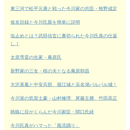
東三河で松平元康と戦った今川家の忠臣・牧野成定
仮名目録と今川氏親を簡単に説明
塩止めとは？武田信玄に裏切られた今川氏真の仕返
し！
太原雪斎の生家・庵原氏
新野家の三女・桜の夫となる庵原朝昌
大沢基胤と中安兵部、堀江城と浜名湖パルパル城！
今川派の気賀土豪・山村修理、尾藤主膳、竹田高正
賄賂に目がくらんだ今川家臣・関口氏経
今川氏真がハマった「風流踊り」