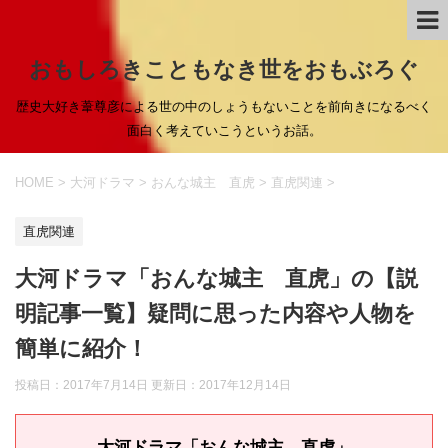
おもしろきこともなき世をおもぶろぐ
歴史大好き葦尊彦による世の中のしょうもないことを前向きになるべく
面白く考えていこうというお話。
HOME
>
大河ドラマ
>
おんな城主 直虎
>
直虎関連
>
直虎関連
大河ドラマ「おんな城主 直虎」の【説
明記事一覧】疑問に思った内容や人物を
簡単に紹介！
投稿日：2017年7月14日 更新日：
2017年12月14日
大河ドラマ「おんな城主 直虎」