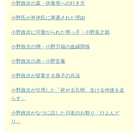
小野政次の墓・供養塔への行き方
小野氏が井伊氏に厚遇された理由
小野政次に可愛がられた甥っ子・小野亥之助
小野政次の甥・小野万福の血縁関係
小野政次の弟・小野玄蕃
小野政次が提案する孫子の兵法
小野政次が引用した「死せる孔明、生ける仲達を走
らす」
小野政次がなつに話した川名のお祭り「ひよんど
り」