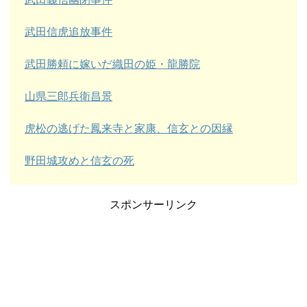
武田信虎追放事件
武田勝頼に嫁いだ織田の姫・龍勝院
山県三郎兵衛昌景
虎松の逃げた鳳来寺と家康、信玄との因縁
野田城攻めと信玄の死
スポンサーリンク