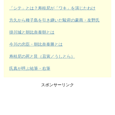
「シテ」とは？寿桂尼が「ワキ」を演じたわけ
方久から種子島を引き継いだ駿府の豪商・友野氏
掛川城と朝比奈泰朝とは
今川の忠臣・朝比奈泰勝とは
寿桂尼の死と艮（丑寅／うしとら）
氏真が呼ぶ祐筆・右筆
スポンサーリンク