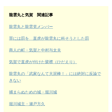
龍雲丸と気賀 関連記事
龍雲丸と龍雲党メンバー
罪には罰を 直虎が龍雲丸に科そうとした罰
商人の町・気賀と中村与太夫
気賀で直虎が付けた襞襟（ひだえり）
龍雲丸の「武家なんて大泥棒！」には絶対に反論で
きない
捕まらぬための城・堀川城
堀川城主・瀬戸方久