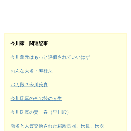
今川家 関連記事
今川義元はもっと評価されていいはず
おんな大名・寿桂尼
バカ殿？今川氏真
今川氏真のその後の人生
今川氏真の妻・春（早川殿）
瀬名と人質交換された鵜殿長照、氏長、氏次