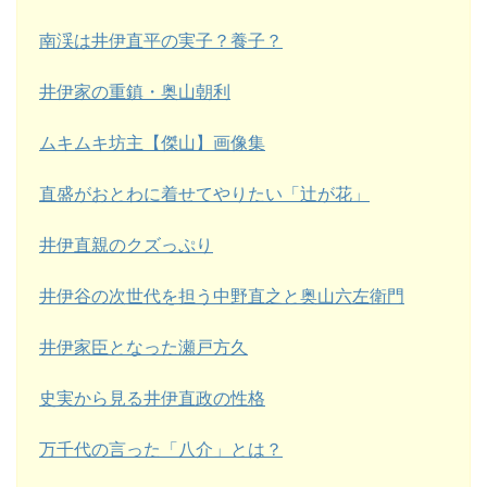
南渓は井伊直平の実子？養子？
井伊家の重鎮・奥山朝利
ムキムキ坊主【傑山】画像集
直盛がおとわに着せてやりたい「辻が花」
井伊直親のクズっぷり
井伊谷の次世代を担う中野直之と奥山六左衛門
井伊家臣となった瀬戸方久
史実から見る井伊直政の性格
万千代の言った「八介」とは？