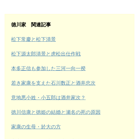
徳川家 関連記事
松下常慶と松下清景
松下源太郎清景と虎松出仕作戦
本多正信も参加した三河一向一揆
若き家康を支えた石川数正と酒井忠次
意地悪小姓・小五郎は酒井家次？
徳川信康と徳姫の結婚と瀬名の死の原因
家康の生母・於大の方