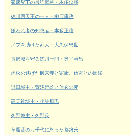
家康配下の最強武将・本多忠勝
徳川四天王の一人・榊原康政
嫌われ者の知恵者・本多正信
ノブを助けた武人・大久保忠世
長篠城を守る徳川一門・奥平貞昌
虎松の逃げた鳳来寺と家康、信玄との因縁
野田城主・菅沼定盈と信玄の死
高天神城主・小笠原氏
久野城主・久野氏
草履番の万千代に怒った都築氏