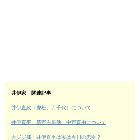
井伊家 関連記事
井伊直政（虎松、万千代）について
井伊直平、新野左馬助、中野直由について
大ジジ様・井伊直平は実は今川の忠臣？