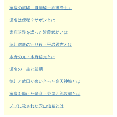
家康の旗印「厭離穢土欣求浄土」
瀬名は便秘？サボンとは
家康暗殺を謀った近藤武助とは
徳川信康の守り役・平岩親吉とは
水野の兄・水野信元とは
瀬名の一生と最期
徳川と武田が奪い合った高天神城とは
家康を助けた豪商・茶屋四郎次郎とは
ノブに殺された穴山信君とは