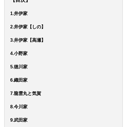
1.井伊家
2.井伊家【しの】
3.井伊家【高瀬】
4.小野家
5.徳川家
6.織田家
7.龍雲丸と気賀
8.今川家
9.武田家