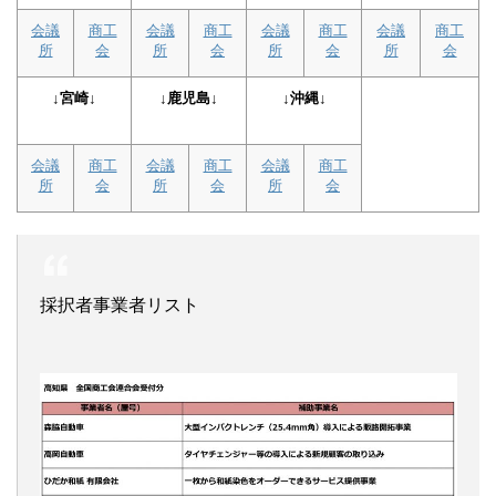
会議
商工
会議
商工
会議
商工
会議
商工
所
会
所
会
所
会
所
会
↓宮崎↓
↓鹿児島↓
↓沖縄↓
会議
商工
会議
商工
会議
商工
所
会
所
会
所
会
採択者事業者リスト