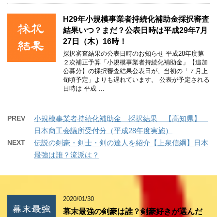
H29年小規模事業者持続化補助金採択審査
結果いつ？まだ？公表日時は平成29年7月
27日（木）16時！
採択審査結果の公表日時のお知らせ 平成28年度第
２次補正予算「小規模事業者持続化補助金」【追加
公募分】の採択審査結果公表日が、当初の「７月上
旬頃予定」よりも遅れています。 公表が予定される
日時は 平成 …
PREV
小規模事業者持続化補助金 採択結果 【高知県】
日本商工会議所受付分（平成28年度実施）
NEXT
伝説の剣豪・剣士・剣の達人を紹介【上泉信綱】日本
最強は誰？流派は？
2020/01/30
幕末最強の剣豪は誰？剣豪好きが選んだ