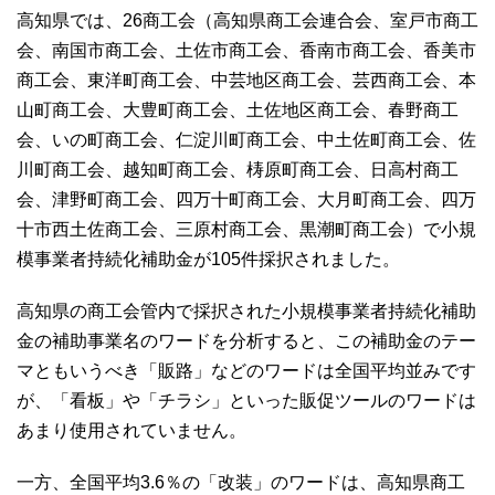
高知県では、26商工会（高知県商工会連合会、室戸市商工
会、南国市商工会、土佐市商工会、香南市商工会、香美市
商工会、東洋町商工会、中芸地区商工会、芸西商工会、本
山町商工会、大豊町商工会、土佐地区商工会、春野商工
会、いの町商工会、仁淀川町商工会、中土佐町商工会、佐
川町商工会、越知町商工会、梼原町商工会、日高村商工
会、津野町商工会、四万十町商工会、大月町商工会、四万
十市西土佐商工会、三原村商工会、黒潮町商工会）で小規
模事業者持続化補助金が105件採択されました。
高知県の商工会管内で採択された小規模事業者持続化補助
金の補助事業名のワードを分析すると、この補助金のテー
マともいうべき「販路」などのワードは全国平均並みです
が、「看板」や「チラシ」といった販促ツールのワードは
あまり使用されていません。
一方、全国平均3.6％の「改装」のワードは、高知県商工