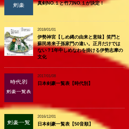
真剣NO.１と竹刀NO.１が決定！
2018/01/01
伊勢神宮【しめ縄の由来と意味】笑門と
蘇民将来子孫家門の違い。正月だけでは
ない？1年中しめなわを掛ける伊勢志摩の
文化
2017/01/08
日本剣豪一覧表【時代別】
2016/12/01
日本剣豪一覧表【50音順】