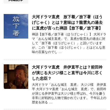
大河ドラマ直虎 放下着／放下著（ほう
げじゃく）とは？意味は？龍雲丸の過去
に直虎が言った禅語【放下着／放下著】
禅語【放下着／放下著（ほうげじゃく）】 大河ドラ
マ「おんな城主直虎」で、直虎が龍雲丸の過去に対
して「放下着（ほうげじゃく）」と説いています
が、この「放下着（ほうげじゃく）」とはどんな意
味の言葉なのでし …
大河ドラマ直虎 井伊直平とは？前田吟
が演じる大ジジ様こと直平は今川に尽く
した忠臣？
大河ドラマ「おんな城主 直虎」 大ジジ様 井伊直
平 大河ドラマ直虎「おんな城主 直虎」で、前田吟
が演じる井伊直平は大ジジ様と呼ばれ、今川を嫌う
非常に好戦的な人物で描かれています。 千年以上の
歴史を誇る …