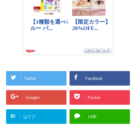
Twitter
Facebook
Google+
Pocket
B!
はてブ
LINE