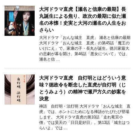
大河ドラマ直虎【瀬名と信康の最期】長
丸誕生による焦り、政次の最期に似た瀬
名の本懐！史実と大河の瀬名の人生をお
さらい
大河ドラマ「おんな城主 直虎」 瀬名と信康の最期
大河ドラマ「おんな城主 直虎」の第45話「魔王の
いけにえ」で、家康の子・長丸が誕生。徳川家最大
の悲劇が幕を開け、第46話「悪女について」では、
瀬名と信 …
大河ドラマ直虎 自灯明とはどういう意
味？徳政令を断念した直虎が自灯明（じ
とうみょう）の精神で瀬戸方久の妙案を
決意
禅語 自灯明・法灯明 大河ドラマ「おんな城主 直
虎」では、ホントにためになる禅語がたびたび登場
します。 大河ドラマ直虎の第10話「走れ竜宮小
僧」では昊天の「日日是好日」。第13話「城主はつ
らいよ」では …