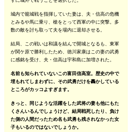
ずに城外で戦うことを選択した。
城内で籠城戦を指揮していた妻は、夫・信高の危機
とみるや馬に乗り、槍をとって西軍の中に突撃。多
数の敵を討ち取って夫を場内に退却させる。
結局、この戦いは和議を結んで開城となるも、東軍
が関ケ原で勝利したため、徳川家康はこの妻の武勇
に感銘を受け、夫・信高は宇和島に加増された。
名前も知られていないこの富田信高室。歴史の中で
埋もれてしまわずに、その武勇だけを轟かしている
ところがカッコよすぎます。
きっと、同じような活躍をした武将の妻も他にもた
くさんいるんでしょうけど、結局戦死したり、負け
た側の人間だったため名も武勇も残されなかった女
子もいるのではないでしょうか。