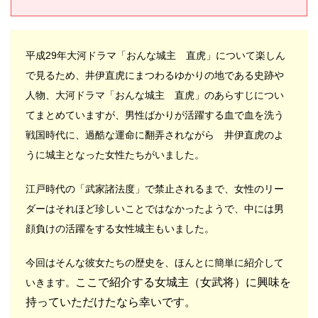
平成29年大河ドラマ「
おんな城主 直虎」について楽しん
で見るため、井伊直虎にまつわるゆかりの地である史跡や
人物、大河ドラマ「おんな城主 直虎」のあらすじについ
てまとめていますが、
男性ばかりが活躍する血で血を洗う
戦国時代に、過酷な運命に翻弄されながら 井伊直虎のよ
うに城主となった女性たちがいました。
江戸時代の「武家諸法度」で禁止されるまで、女性のリー
ダーはそれほど珍しいことではなかったようで、
中には男
顔負けの活躍をする女性城主もいました。
今回
はそんな彼女たちの歴史を、ほんとに簡単に紹介して
ここで紹介する女城主（女武将）に興味を
いきます。
持っていただけたなら幸いです。