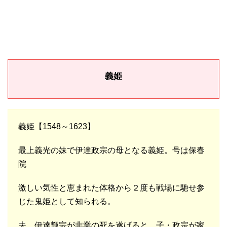
義姫
義姫【1548～1623】
最上義光の妹で伊達政宗の母となる義姫。号は保春
院
激しい気性と恵まれた体格から２度も戦場に馳せ参
じた鬼姫として知られる。
夫。伊達輝宗が非業の死を遂げると、子・政宗が家