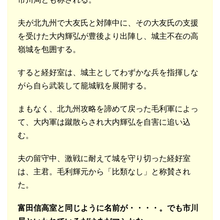
夫が北九州で大友氏と対陣中に、その大友氏の支援
を受けた大内輝弘が豊後より出陣し、城主不在の高
嶺城を包囲する。
すると経好室は、城主としてわずかな兵を指揮しな
がら自ら武装して籠城戦を展開する。
まもなく、北九州攻略を諦めて戻った毛利軍によっ
て、大内軍は蹴散らされ大内輝弘を自害に追い込
む。
夫の留守中、激戦に耐えて城を守り切った経好室
は、主君。毛利輝元から「比類なし」と称賛され
た。
富田信高室と同じように名前が・・・・。でも市川