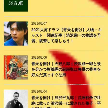
2021/02/07
2021大河ドラマ【青天を衝け】人物・キ
ャスト・関連記事｜渋沢栄一の物語を予
習、復習して楽しもう！
2021/02/06
青天を衝け｜天野八郎｜渋沢成一郎と袂
を分かつ彰義隊の副頭取は将棋の香車を
好んだ真っすぐな男
2021/02/04
青天を衝け｜渋沢平九郎｜戊辰戦争で壮
絶に散った渋沢栄一に愛された養子・平