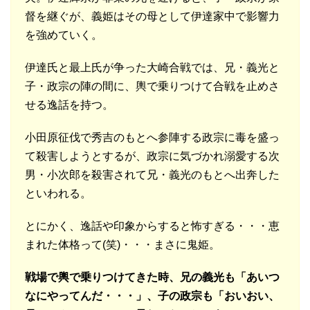
督を継ぐが、義姫はその母として伊達家中で影響力
を強めていく。
伊達氏と最上氏が争った大崎合戦では、兄・義光と
子・政宗の陣の間に、輿で乗りつけて合戦を止めさ
せる逸話を持つ。
小田原征伐で秀吉のもとへ参陣する政宗に毒を盛っ
て殺害しようとするが、政宗に気づかれ溺愛する次
男・小次郎を殺害されて兄・義光のもとへ出奔した
といわれる。
とにかく、逸話や印象からすると怖すぎる・・・恵
まれた体格って(笑)・・・まさに鬼姫。
戦場で輿で乗りつけてきた時、兄の義光も「あいつ
なにやってんだ・・・」、子の政宗も「おいおい、