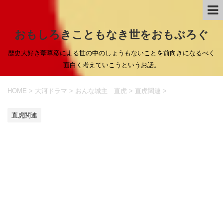
おもしろきこともなき世をおもぶろぐ
歴史大好き葦尊彦による世の中のしょうもないことを前向きになるべく
面白く考えていこうというお話。
HOME
>
大河ドラマ
>
おんな城主 直虎
>
直虎関連
>
直虎関連