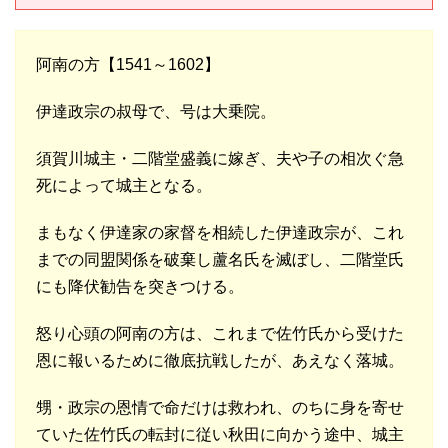
阿南の方【1541～1602】
伊達政宗の叔母で、号は大乗院。
須賀川城主・二階堂盛義に嫁ぎ、夫や子の相次ぐ急
死によって城主となる。
まもなく伊達家の家督を相続した伊達政宗が、これ
までの同盟関係を破棄し蘆名氏を滅ぼし、二階堂氏
にも降伏勧告を突きつける。
怒り心頭の阿南の方は、これまで佐竹氏から受けた
恩に報いるために徹底抗戦したが、あえなく落城。
甥・政宗の恩情で命だけは救われ、のちに身を寄せ
ていた佐竹氏の転封に従い秋田に向かう途中、城主