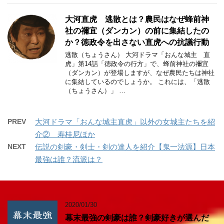
大河直虎 逃散とは？農民はなぜ蜂前神
社の禰宜（ダンカン）の前に集結したの
か？徳政令を出さない直虎への抗議行動
逃散（ちょうさん） 大河ドラマ「おんな城主 直
虎」第14話「徳政令の行方」で、蜂前神社の禰宜
（ダンカン）が登場しますが、なぜ農民たちは神社
に集結しているのでしょうか。 これには、「逃散
（ちょうさん）」 …
PREV
大河ドラマ「おんな城主直虎」以外の女城主たちを紹
介② 寿桂尼ほか
NEXT
伝説の剣豪・剣士・剣の達人を紹介【鬼一法源】日本
最強は誰？流派は？
2020/01/30
幕末最強の剣豪は誰？剣豪好きが選んだ