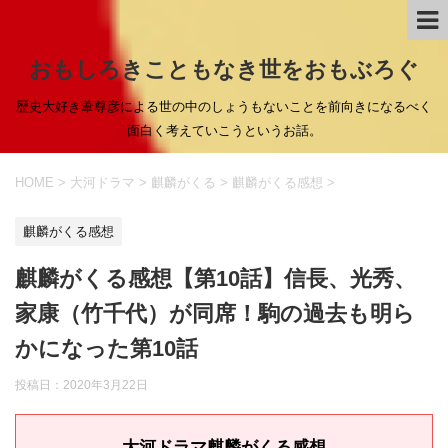
おもしろきこともなき世をおもぶろぐ
歴史大好き葦尊彦による世の中のしょうもないことを前向きになるべく
面白く考えていこうというお話。
HOME
>
大河ドラマ
>
麒麟がくる
>
麒麟がくる感想
>
麒麟がくる感想
麒麟がくる感想【第10話】信長、光秀、
家康（竹千代）が同席！駒の過去も明ら
かになった第10話
投稿日：
2020年3月22日
大河ドラマ麒麟がくる感想