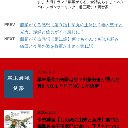
すじ 大河ドラマ「麒麟がくる」全話あらすじ・ネタ
バレ スポンサーリンク 道三死す！明智家 …
PREV
麒麟がくる感想【第９話】菊丸の正体は？妻木煕子と
光秀、帰蝶と信長がイイ感じに？
NEXT
麒麟がくる感想【第11話】何でもかんでも光秀頼み！
織田と今川の戦を将軍が止める第11話
2020/01/30
幕末最強の剣豪は誰？剣豪好きが選んだ
真剣NO.１と竹刀NO.１が決定！
2018/01/01
伊勢神宮【しめ縄の由来と意味】笑門と
蘇民将来子孫家門の違い。正月だけでは