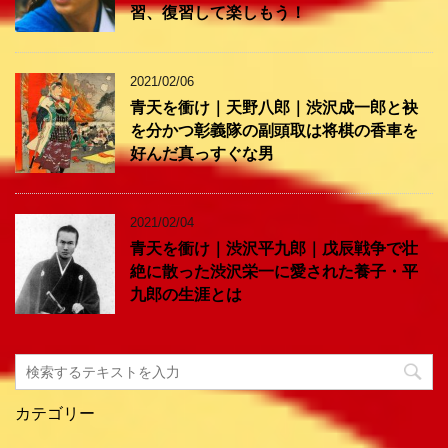
習、復習して楽しもう！
2021/02/06
青天を衝け｜天野八郎｜渋沢成一郎と袂
を分かつ彰義隊の副頭取は将棋の香車を
好んだ真っすぐな男
2021/02/04
青天を衝け｜渋沢平九郎｜戊辰戦争で壮
絶に散った渋沢栄一に愛された養子・平
九郎の生涯とは
カテゴリー