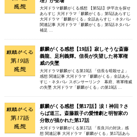
理）が登場
大河ドラマ麒麟がくる感想 【第5話】伊平次を探せ
あらすじ 大河ドラマ「麒麟がくる」第5話あらすじ
大河ドラマ「麒麟がくる」全話あらすじ・ネタバレ
関連記事 大河ドラマ「麒麟がくる」第5話ネタバレ
補足 …
麒麟がくる感想【19話】寂しそうな斎藤
義龍、足利義輝。信長が失望した将軍権
威の失墜
大河ドラマ麒麟がくる第19話 「信長を暗殺せよ」
感想 関連記事 大河ドラマ「麒麟がくる」全話あら
すじ・ネタバレ スポンサーリンク 幕府、将軍権威
の失墜 大河ドラマ「麒麟がくる」の第19話 …
麒麟がくる感想【第17話】涙！神回？さ
らば道三。斎藤親子の愛憎劇と明智家の
分散が描かれた第17話
大河ドラマ麒麟がくる第17話 「長良川の対決」感
想 関連記事 大河ドラマ「麒麟がくる」第17話あら