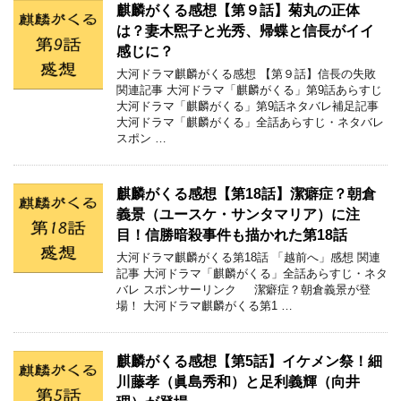
麒麟がくる感想【第９話】菊丸の正体
は？妻木煕子と光秀、帰蝶と信長がイイ
感じに？
大河ドラマ麒麟がくる感想 【第９話】信長の失敗
関連記事 大河ドラマ「麒麟がくる」第9話あらすじ
大河ドラマ「麒麟がくる」第9話ネタバレ補足記事
大河ドラマ「麒麟がくる」全話あらすじ・ネタバレ
スポン …
麒麟がくる感想【第18話】潔癖症？朝倉
義景（ユースケ・サンタマリア）に注
目！信勝暗殺事件も描かれた第18話
大河ドラマ麒麟がくる第18話 「越前へ」感想 関連
記事 大河ドラマ「麒麟がくる」全話あらすじ・ネタ
バレ スポンサーリンク 潔癖症？朝倉義景が登
場！ 大河ドラマ麒麟がくる第1 …
麒麟がくる感想【第5話】イケメン祭！細
川藤孝（眞島秀和）と足利義輝（向井