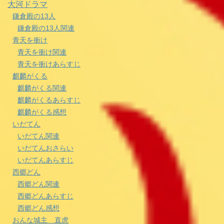
大河ドラマ
鎌倉殿の13人
鎌倉殿の13人関連
青天を衝け
青天を衝け関連
青天を衝けあらすじ
麒麟がくる
麒麟がくる関連
麒麟がくるあらすじ
麒麟がくる感想
いだてん
いだてん関連
いだてんおさらい
いだてんあらすじ
西郷どん
西郷どん関連
西郷どんあらすじ
西郷どん感想
おんな城主 直虎