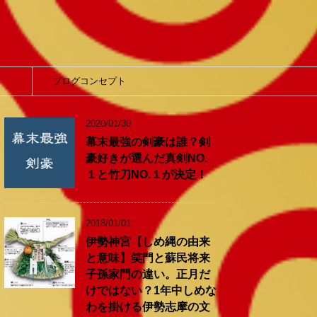
】
ブログコンセプト
2020/01/30
幕末最強の剣豪は誰？剣
豪好きが選んだ真剣NO.
１と竹刀NO.１が決定！
2018/01/01
伊勢神宮【しめ縄の由来
と意味】笑門と蘇民将来
子孫家門の違い。正月だ
けではない？1年中しめな
わを掛ける伊勢志摩の文