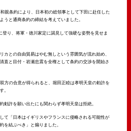
日米和親条約により、日本初の総領事として下田に赴任した
ようと通商条約の締結を考えていました。
城に登り、将軍・徳川家定に謁見して強硬な姿勢を見せま
リカとの自由貿易はやむ無しという雰囲気が流れ始め、
清直と目付・岩瀬忠震を全権として条約の交渉を開始さ
て双方の合意が得られると、堀田正睦は孝明天皇の勅許を
す。
約勅許を願い出たにも関わらず孝明天皇は拒絶。
して「日本はイギリスやフランスに侵略される可能性が
約を結ぶべき」と煽りました。