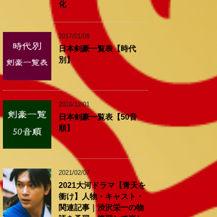
化
2017/01/08
日本剣豪一覧表【時代
別】
2016/12/01
日本剣豪一覧表【50音
順】
2021/02/07
2021大河ドラマ【青天を
衝け】人物・キャスト・
関連記事｜渋沢栄一の物