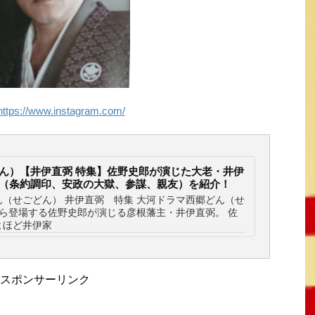
https://www.instagram.com/
ん）【井伊直弼 特集】佐野史郎が演じた大老・井伊
（条約調印、安政の大獄、参謀、親友）を紹介！
（せごどん） 井伊直弼 特集 大河ドラマ西郷どん（せ
ら登場する佐野史郎が演じる彦根藩主・井伊直弼。 佐
よほど井伊家
スポンサーリンク