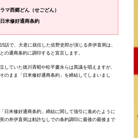
ラマ西郷どん（せごどん）
日米修好通商条約
15話で、大老に就任した佐野史郎が演じる井伊直弼は、
との通商条約に調印すると宣言します。
立していた徳川斉昭や松平慶永らは異議を唱えますが、
そのまま「日米修好通商条約」を締結してしまいまし
「日米修好通商条約」締結に関して強引に進めたように
実の井伊直弼は勅許なしでの条約調印に最後の最後まで