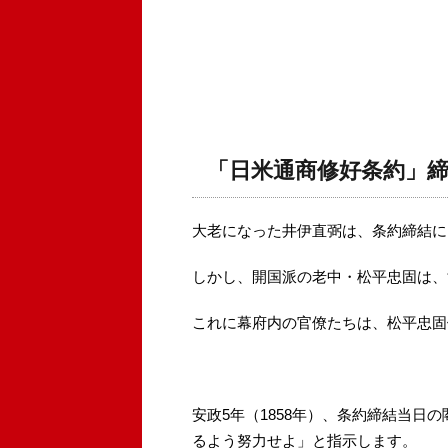
「日米通商修好条約」
大老になった井伊直弼は、条約締結に
しかし、開国派の老中・松平忠固は、
これに幕府内の官僚たちは、松平忠固
安政5年（1858年）、条約締結当日
るよう努力せよ」と指示します。