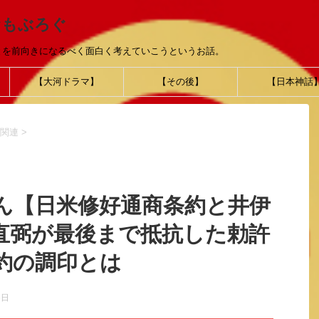
おもぶろぐ
とを前向きになるべく面白く考えていこうというお話。
【大河ドラマ】
【その後】
【日本神話
関連
>
ん【日米修好通商条約と井伊
直弼が最後まで抵抗した勅許
約の調印とは
6日