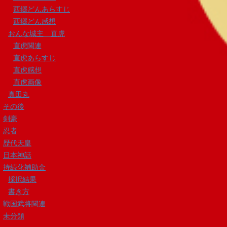
西郷どんあらすじ
西郷どん感想
おんな城主 直虎
直虎関連
直虎あらすじ
直虎感想
直虎画像
真田丸
その後
剣豪
忍者
歴代天皇
日本神話
持続化補助金
採択結果
書き方
戦国武将関連
未分類