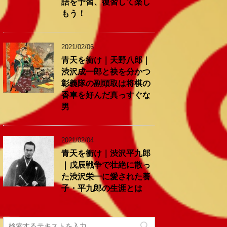
語を予習、復習して楽し
もう！
2021/02/06
青天を衝け｜天野八郎｜
渋沢成一郎と袂を分かつ
彰義隊の副頭取は将棋の
香車を好んだ真っすぐな
男
2021/02/04
青天を衝け｜渋沢平九郎
｜戊辰戦争で壮絶に散っ
た渋沢栄一に愛された養
子・平九郎の生涯とは