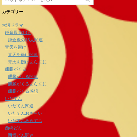
カテゴリー
大河ドラマ
鎌倉殿の13人
鎌倉殿の13人関連
青天を衝け
青天を衝け関連
青天を衝けあらすじ
麒麟がくる
麒麟がくる関連
麒麟がくるあらすじ
麒麟がくる感想
いだてん
いだてん関連
いだてんおさらい
いだてんあらすじ
西郷どん
西郷どん関連