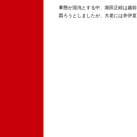
事態が混沌とする中、堀田正睦は越前
図ろうとしましたが、大老には井伊直