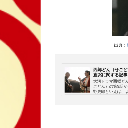
出典：
西郷どん（せごど
直弼に関する記事
大河ドラマ西郷どん
ごどん）の第9話か
野史郎といえば、