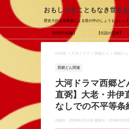
おもしろきこともなき世を
歴史大好き葦尊彦による世の中のしょうもないこ
【伝説の剣豪】
【伝説の忍者】
HOME
>
大河ドラマ
>
西郷どん
>
西郷どん
西郷どん関連
大河ドラマ西郷ど
直弼】大老・井伊
なしでの不平等条
投稿日：2018年2月10日 更新日：
2018年8月1