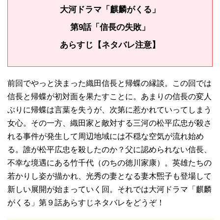
大河ドラマ「麒麟がくる」
第9話「信長の失敗」
あらすじ【ネタバレ注意】
前回でやっと決まった織田信長と帰蝶の縁談。この回では
信長と帰蝶が初対面を果たすことに。あまりの信長の変人
ぶりに帰蝶は言葉を失うが、次第に惹かれていってしまう
女心。その一方、織田家と敵対する三河の松平広忠が殺さ
れる事件が発生して周辺地域には不穏な空気が流れ始め
る。誰が松平広忠を殺したのか？父に認められない信長、
不幸な境遇にある竹千代（のちの徳川家康）。英雄たちの
若かりし姿が描かれ、光秀の妻となる妻木煕子も登場して
新しい展開が始まっていく回。それでは大河ドラマ「麒麟
がくる」第９話あらすじネタバレをどうぞ！