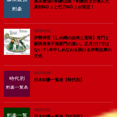
幕末最強の剣豪は誰？剣豪好きが選んだ
真剣NO.１と竹刀NO.１が決定！
2018/01/01
伊勢神宮【しめ縄の由来と意味】笑門と
蘇民将来子孫家門の違い。正月だけでは
ない？1年中しめなわを掛ける伊勢志摩の
文化
2017/01/08
日本剣豪一覧表【時代別】
2016/12/01
日本剣豪一覧表【50音順】