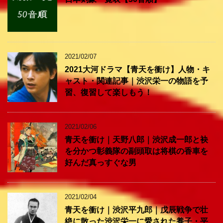
2021/02/07
2021大河ドラマ【青天を衝け】人物・キ
ャスト・関連記事｜渋沢栄一の物語を予
習、復習して楽しもう！
2021/02/06
青天を衝け｜天野八郎｜渋沢成一郎と袂
を分かつ彰義隊の副頭取は将棋の香車を
好んだ真っすぐな男
2021/02/04
青天を衝け｜渋沢平九郎｜戊辰戦争で壮
絶に散った渋沢栄一に愛された養子・平