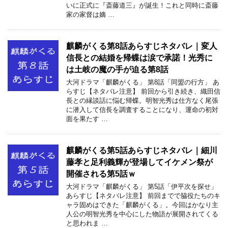
いに正式に『斎藤道三』が誕生！これと同時に斎藤
家の家督は嫡 …
麒麟がくる第8話あらすじネタバレ｜変人
信長との結婚を帰蝶は涙で承諾！光秀に
は土岐の魔の手が迫る第8話
大河ドラマ「麒麟がくる」 第8話「同盟の行方」 あ
らすじ【ネタバレ注意】 前回から引き続き、織田信
長との縁談話に悩む帰蝶。明智光秀は仕方なく尾張
に潜入して信長を調査することになり、運命の初対
面を果たす …
麒麟がくる第5話あらすじネタバレ｜細川
藤孝と足利義輝が登場してイケメン祭が
開催される第5話ｗ
大河ドラマ「麒麟がくる」 第5話「伊平次を探せ」
あらすじ【ネタバレ注意】 前回までで脇役たちのキ
ャラ固めはできた「麒麟がくる」。今回はかなり主
人公の明智光秀を中心にした物語が展開されてくる
と思われま …