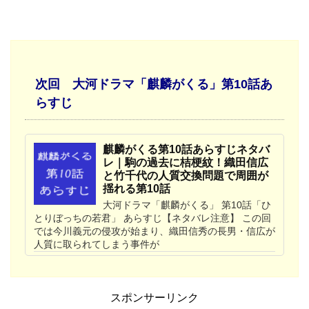
次回
大河ドラマ「麒麟がくる」第10
話あ
らすじ
麒麟がくる第10話あらすじネタバ
レ｜駒の過去に桔梗紋！織田信広
と竹千代の人質交換問題で周囲が
揺れる第10話
大河ドラマ「麒麟がくる」 第10話「ひ
とりぼっちの若君」 あらすじ【ネタバレ注意】 この回
では今川義元の侵攻が始まり、織田信秀の長男・信広が
人質に取られてしまう事件が
スポンサーリンク