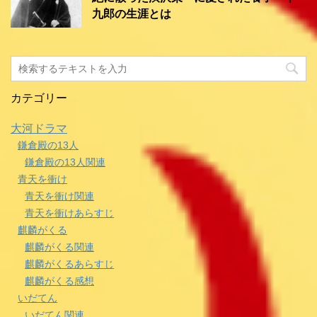
九郎の生涯とは
カテゴリー
大河ドラマ
鎌倉殿の13人
鎌倉殿の13人関連
青天を衝け
青天を衝け関連
青天を衝けあらすじ
麒麟がくる
麒麟がくる関連
麒麟がくるあらすじ
麒麟がくる感想
いだてん
いだてん関連