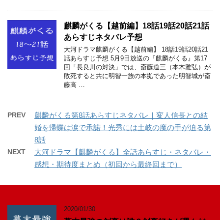
麒麟がくる【越前編】18話19話20話21話
あらすじネタバレ予想
大河ドラマ麒麟がくる【越前編】 18話19話20話21
話あらすじ予想 5月9日放送の『麒麟がくる』第17
回「長良川の対決」では、斎藤道三（本木雅弘）が
敗死すると共に明智一族の本拠であった明智城が斎
藤高 …
PREV
麒麟がくる第8話あらすじネタバレ｜変人信長との結
婚を帰蝶は涙で承諾！光秀には土岐の魔の手が迫る第
8話
NEXT
大河ドラマ【麒麟がくる】全話あらすじ・ネタバレ・
感想・期待度まとめ（初回から最終回まで）
2020/01/30