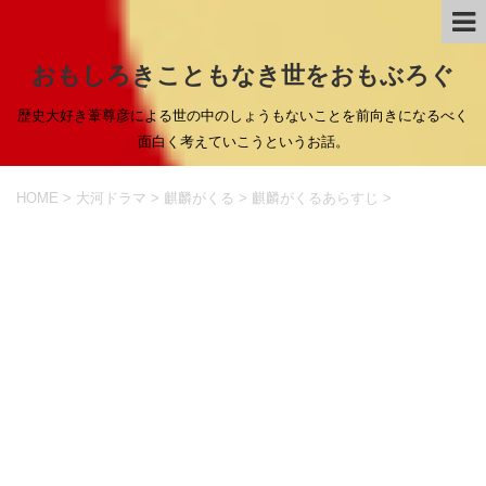
おもしろきこともなき世をおもぶろぐ
歴史大好き葦尊彦による世の中のしょうもないことを前向きになるべく
面白く考えていこうというお話。
HOME
>
大河ドラマ
>
麒麟がくる
>
麒麟がくるあらすじ
>