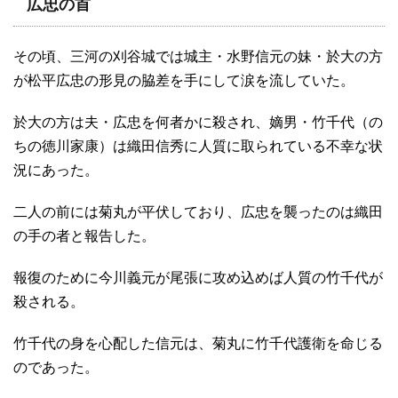
広忠の首
その頃、三河の刈谷城では城主・水野信元の妹・於大の方
が松平広忠の形見の脇差を手にして涙を流していた。
於大の方は夫・広忠を何者かに殺され、嫡男・竹千代（の
ちの徳川家康）は織田信秀に人質に取られている不幸な状
況にあった。
二人の前には菊丸が平伏しており、広忠を襲ったのは織田
の手の者と報告した。
報復のために今川義元が尾張に攻め込めば人質の竹千代が
殺される。
竹千代の身を心配した信元は、菊丸に竹千代護衛を命じる
のであった。