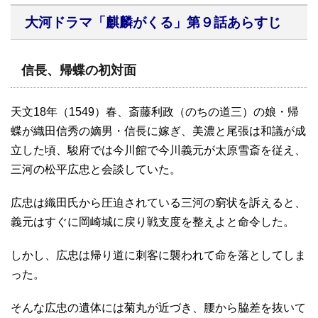
大河ドラマ「麒麟がくる」
第９話あらすじ
信長、帰蝶の初対面
天文18年（1549）春、斎藤利政（のちの道三）の娘・帰
蝶が織田信秀の嫡男・信長に嫁ぎ、美濃と尾張は和議が成
立した頃、駿府では今川館で今川義元が太原雪斎を従え、
三河の松平広忠と会談していた。
広忠は織田氏から圧迫されている三河の窮状を訴えると、
義元はすぐに岡崎城に戻り戦支度を整えよと命令した。
しかし、広忠は帰り道に刺客に襲われて命を落としてしま
った。
そんな広忠の遺体には菊丸が近づき、腰から脇差を抜いて