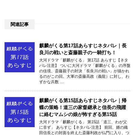
関連記事
麒麟がくる第17話あらすじネタバレ｜長
良川の戦いと斎藤親子の一騎打ち！
大河ドラマ「麒麟がくる」 第17話 あらすじ【ネタ
バレ注意】 ついに大河ドラマ「麒麟がくる」の序盤
の佳境、斎藤親子の対決「長良川の戦い」が描かれ
るのがこの回。大軍の斎藤高政（義龍）に対し、わ
ずかな兵数 …
麒麟がくる第15話あらすじネタバレ｜帰
蝶の策略！道三の家督継承と信長の飛躍
に絡むマムシの娘が怖すぎる第15話
大河ドラマ「麒麟がくる」 第15話「道三、わが父
に非ず」 あらすじ【ネタバレ注意】 前回、婿の織
田信長との対面を終えた斎藤利政が仏門に入り、つ