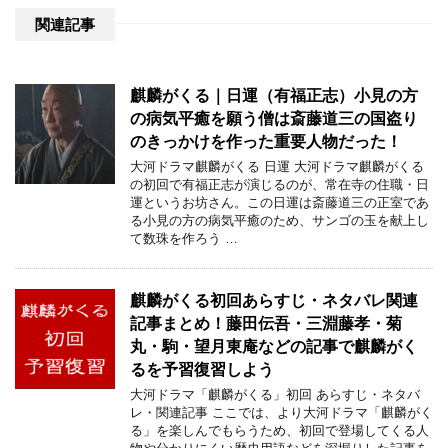
関連記事
麒麟がくる｜日運（有福正志）小見の方
の病気平癒を願う僧は斎藤道三の国盗り
のきっかけを作った重要人物だった！
大河ドラマ麒麟がくる 日運 大河ドラマ麒麟がくる
の初回で有福正志が演じるのが、常在寺の住職・日
運というお坊さん。この日運は斎藤道三の正室であ
る小見の方の病気平癒のため、サンゴの玉を献上し
て数珠を作ろう …
麒麟がくる初回あらすじ・ネタバレ関連
記事まとめ！藤田伝吾・三淵藤孝・菊
丸・駒・望月東庵などの記事で麒麟がく
るを予習復習しよう
大河ドラマ「麒麟がくる」初回 あらすじ・ネタバ
レ・関連記事 ここでは、より大河ドラマ「麒麟がく
る」を楽しんでもらうため、初回で登場してくる人