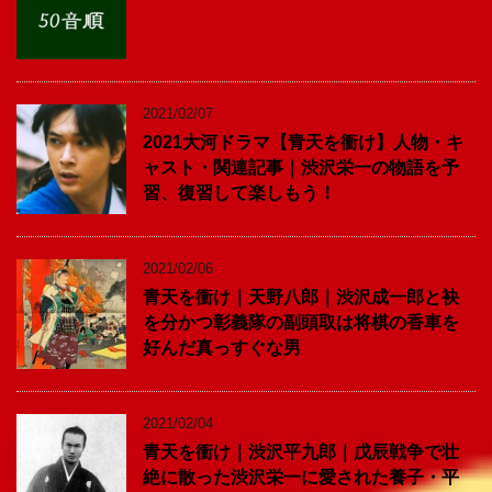
2021/02/07
2021大河ドラマ【青天を衝け】人物・キ
ャスト・関連記事｜渋沢栄一の物語を予
習、復習して楽しもう！
2021/02/06
青天を衝け｜天野八郎｜渋沢成一郎と袂
を分かつ彰義隊の副頭取は将棋の香車を
好んだ真っすぐな男
2021/02/04
青天を衝け｜渋沢平九郎｜戊辰戦争で壮
絶に散った渋沢栄一に愛された養子・平