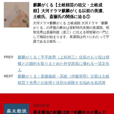
麒麟がくる【土岐頼芸の祖父・土岐成
頼】大河ドラマ麒麟がくる以前の美濃、
土岐氏、斎藤氏の関係に迫る①
大河ドラマ麒麟がくる 土岐成頼 大河ドラマ「麒麟
がくる」の序盤の舞台は室町時代末期の美濃国。明
智光秀は斎藤利政（道三）に仕える明智家の一門と
して物語が始まります。美濃国は代々にわたって守
護である土岐氏 …
PREV
麒麟がくる｜平手政秀（上杉祥三）信長のもり役は帰
蝶との婚約を取りまとめた外交政策に優れる一流文化
人
NEXT
麒麟がくる｜斎藤義龍・高政（伊藤英明）父親は土岐
頼芸？光秀との友情と決別を経験する悩める名武将
2020/01/30
幕末最強の剣豪は誰？剣豪好きが選んだ