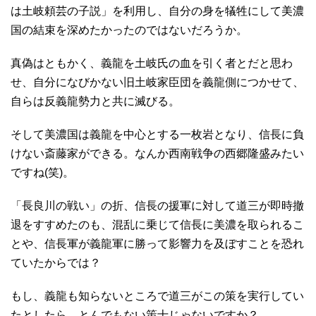
は土岐頼芸の子説」を利用し、自分の身を犠牲にして美濃
国の結束を深めたかったのではないだろうか。
真偽はともかく、義龍を土岐氏の血を引く者とだと思わ
せ、自分になびかない旧土岐家臣団を義龍側につかせて、
自らは反義龍勢力と共に滅びる。
そして美濃国は義龍を中心とする一枚岩となり、信長に負
けない斎藤家ができる。なんか西南戦争の西郷隆盛みたい
ですね(笑)。
「長良川の戦い」の折、信長の援軍に対して道三が即時撤
退をすすめたのも、混乱に乗じて信長に美濃を取られるこ
とや、信長軍が義龍軍に勝って影響力を及ぼすことを恐れ
ていたからでは？
もし、義龍も知らないところで道三がこの策を実行してい
たとしたら、とんでもない策士じゃないですか？