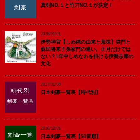
真剣NO.１と竹刀NO.１が決定！
2018/01/01
伊勢神宮【しめ縄の由来と意味】笑門と
蘇民将来子孫家門の違い。正月だけでは
ない？1年中しめなわを掛ける伊勢志摩の
文化
2017/01/08
日本剣豪一覧表【時代別】
2016/12/01
日本剣豪一覧表【50音順】