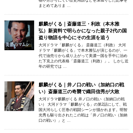
物や分かりにくい歴史用語などを深堀りした記事を
まとめてありま …
麒麟がくる｜斎藤道三・利政（本木雅
弘）新資料で明らかになった親子2代の国
盗り物語を中心にその生涯を追う
大河ドラマ「麒麟がくる」 斎藤道三（利政） 大河
ドラマ「麒麟がくる」で本木雅弘が演じるのが、一
代で油売りから成り上がって美濃一国を手中に治め
た下克上の代表格「斎藤道三（利政）」。 しかし近
年の研究では …
麒麟がくる｜井ノ口の戦い（加納口の戦
い）斎藤道三の奇襲で織田信秀が大敗
大河ドラマ麒麟がくる 井ノ口の戦い（加納口の戦
い） 大河ドラマ「麒麟がくる」の第2話にして、戦
国大河らしく圧巻の戦闘シーンが描かれます。明智
光秀も駆り出されたこの戦は「井ノ口の戦い（加納
口の戦い）」と …