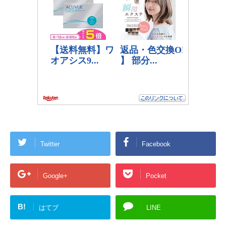
Twitter
Facebook
Google+
Pocket
B!
はてブ
LINE