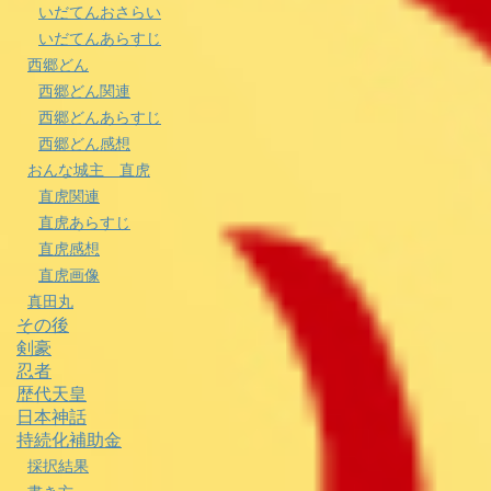
いだてんおさらい
いだてんあらすじ
西郷どん
西郷どん関連
西郷どんあらすじ
西郷どん感想
おんな城主 直虎
直虎関連
直虎あらすじ
直虎感想
直虎画像
真田丸
その後
剣豪
忍者
歴代天皇
日本神話
持続化補助金
採択結果