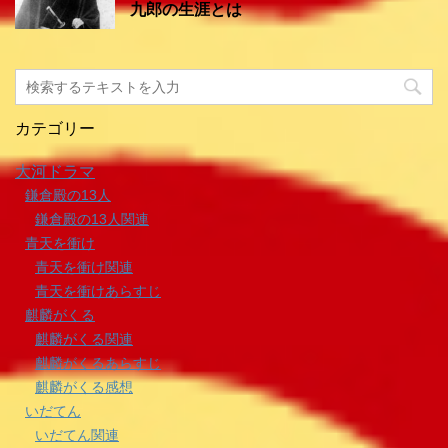
九郎の生涯とは
カテゴリー
大河ドラマ
鎌倉殿の13人
鎌倉殿の13人関連
青天を衝け
青天を衝け関連
青天を衝けあらすじ
麒麟がくる
麒麟がくる関連
麒麟がくるあらすじ
麒麟がくる感想
いだてん
いだてん関連