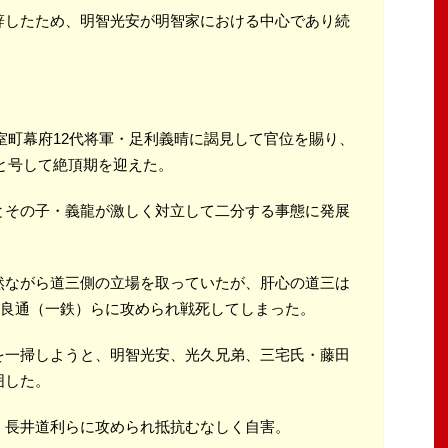
辞したため、明智光安が明智家における中心であり続
は室町幕府12代将軍・足利義晴に謁見して官位を賜り、
」と号して絶頂期を迎えた。
とその子・義龍が激しく対立して二分する事態に発展
然ながら道三側の立場を取っていたが、肝心の道三は
稲葉良通（一鉄）らに攻められ戦死してしまった。
を一掃しようと、明智光安、光久兄弟、三宅氏・藤田
囲した。
・長井道利らに攻められ抵抗むなしく自害。