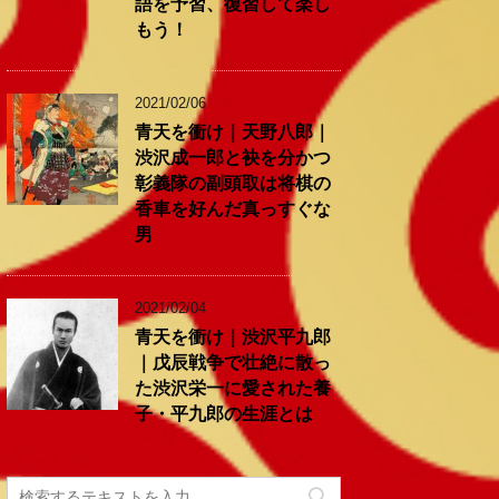
語を予習、復習して楽し
もう！
2021/02/06
青天を衝け｜天野八郎｜
渋沢成一郎と袂を分かつ
彰義隊の副頭取は将棋の
香車を好んだ真っすぐな
男
2021/02/04
青天を衝け｜渋沢平九郎
｜戊辰戦争で壮絶に散っ
た渋沢栄一に愛された養
子・平九郎の生涯とは