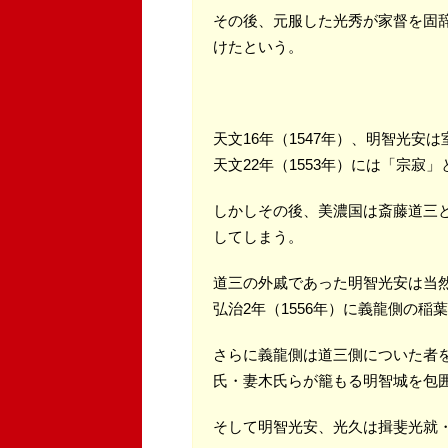
その後、元服した光秀が家督を固
けたという。
天文16年（1547年）、明智光安
天文22年（1553年）には「宗寂
しかしその後、美濃国は斎藤道三
してしまう。
道三の外戚であった明智光安は当
弘治2年（1556年）に義龍側の
さらに義龍側は道三側についた者
氏・妻木氏らが籠もる明智城を包
そして明智光安、光久は揖斐光就