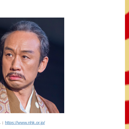
典：
https://www.nhk.or.jp/