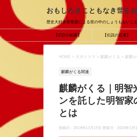
おもしろきこともなき世を
歴史大好き葦尊彦による世の中のしょうもないこ
【伝説の剣豪】
【伝説の忍者】
HOME
>
大河ドラマ
>
麒麟がくる
>
麒麟が
麒麟がくる関連
麒麟がくる｜明智
ンを託した明智家
とは
投稿日：2019年12月15日 更新日：
2020年1月