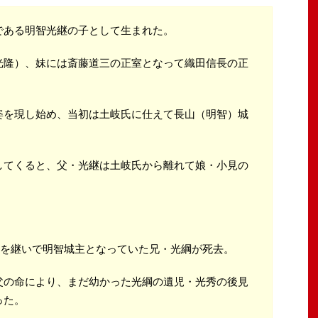
である明智光継の子として生まれた。
光隆）、妹には斎藤道三の正室となって織田信長の正
。
姿を現し始め、当初は土岐氏に仕えて長山（明智）城
。
してくると、父・光継は土岐氏から離れて娘・小見の
。
家督を継いで明智城主となっていた兄・光綱が死去。
父の命により、まだ幼かった光綱の遺児・光秀の後見
った。