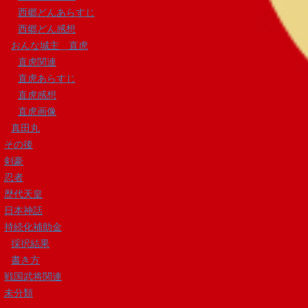
西郷どんあらすじ
西郷どん感想
おんな城主 直虎
直虎関連
直虎あらすじ
直虎感想
直虎画像
真田丸
その後
剣豪
忍者
歴代天皇
日本神話
持続化補助金
採択結果
書き方
戦国武将関連
未分類