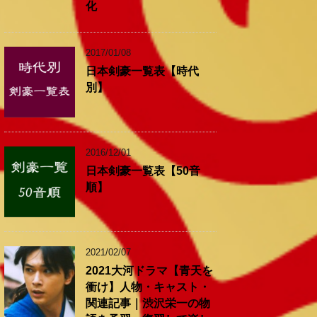
化
2017/01/08
日本剣豪一覧表【時代
別】
2016/12/01
日本剣豪一覧表【50音
順】
2021/02/07
2021大河ドラマ【青天を
衝け】人物・キャスト・
関連記事｜渋沢栄一の物