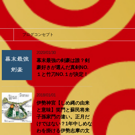
】
ブログコンセプト
2020/01/30
幕末最強の剣豪は誰？剣
豪好きが選んだ真剣NO.
１と竹刀NO.１が決定！
2018/01/01
伊勢神宮【しめ縄の由来
と意味】笑門と蘇民将来
子孫家門の違い。正月だ
けではない？1年中しめな
わを掛ける伊勢志摩の文