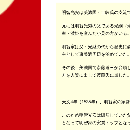
明智光安は美濃国・土岐氏の支流
兄には明智光秀の父である光綱（
室・濃姫を産んだ小見の方がいる
明智家は父・光継の代から歴史に
主として東美濃周辺を治めていた
その後、美濃国で斎藤道三が台頭
方を人質に出して斎藤氏に属した
天文4年（1535年）、明智家の
このため明智光安は隠居していた
となって明智家の実質トップとな