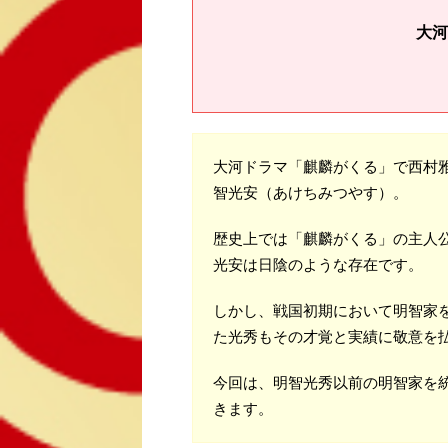
大河
大河ドラマ「麒麟がくる」で西村
智光安（あけちみつやす）。
歴史上では「麒麟がくる」の主人
光安は日陰のような存在です。
しかし、戦国初期において明智家
た光秀もその才覚と実績に敬意を
今回は、明智光秀以前の明智家を
きます。