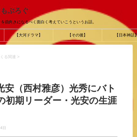
おもぶろぐ
とを前向きになるべく面白く考えていこうというお話。
【大河ドラマ】
【その後】
【日本神話
くる関連
>
光安（西村雅彦）光秀にバト
の初期リーダー・光安の生涯
14日