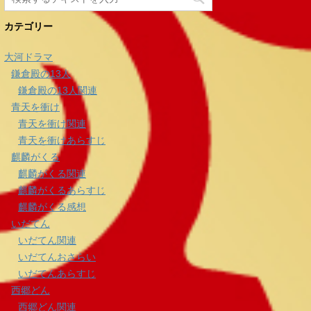
カテゴリー
大河ドラマ
鎌倉殿の13人
鎌倉殿の13人関連
青天を衝け
青天を衝け関連
青天を衝けあらすじ
麒麟がくる
麒麟がくる関連
麒麟がくるあらすじ
麒麟がくる感想
いだてん
いだてん関連
いだてんおさらい
いだてんあらすじ
西郷どん
西郷どん関連