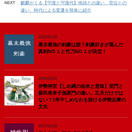
NEXT
麒麟がくる【守護と守護代】地頭との違い、官位との
違い、時代による変遷を簡単に紹介
2020/01/30
幕末最強の剣豪は誰？剣豪好きが選んだ
真剣NO.１と竹刀NO.１が決定！
2018/01/01
伊勢神宮【しめ縄の由来と意味】笑門と
蘇民将来子孫家門の違い。正月だけでは
ない？1年中しめなわを掛ける伊勢志摩の
文化
2017/01/08