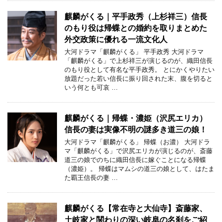
麒麟がくる｜平手政秀（上杉祥三）信長
のもり役は帰蝶との婚約を取りまとめた
外交政策に優れる一流文化人
大河ドラマ「麒麟がくる」 平手政秀 大河ドラマ
「麒麟がくる」で上杉祥三が演じるのが、織田信長
のもり役として有名な平手政秀。 とにかくやりたい
放題だった若い信長に振り回された末、腹を切ると
いう何とも可哀 …
麒麟がくる｜帰蝶・濃姫（沢尻エリカ）
信長の妻は実像不明の謎多き道三の娘！
大河ドラマ「麒麟がくる」 帰蝶（お濃） 大河ドラ
マ「麒麟がくる」で沢尻エリカが演じるのが、斎藤
道三の娘でのちに織田信長に嫁ぐことになる帰蝶
（濃姫）。 帰蝶はマムシの道三の娘として、はたま
た覇王信長の妻 …
麒麟がくる【常在寺と大仙寺】斎藤家、
土岐家と関わりの深い岐阜の名刹をご紹