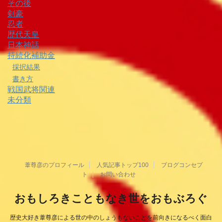
その後
剣豪
忍者
歴代天皇
日本神話
持続化補助金
採択結果
書き方
戦国武将関連
未分類
葦尊彦のプロフィール
人気記事トップ100
ブログコンセプ
ト
お問い合わせ
おもしろきこともなき世をおもぶろぐ
歴史大好き葦尊彦による世の中のしょうもないことを前向きになるべく面白