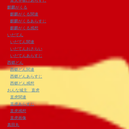
青天を衝けあらすじ
麒麟がくる
麒麟がくる関連
麒麟がくるあらすじ
麒麟がくる感想
いだてん
いだてん関連
いだてんおさらい
いだてんあらすじ
西郷どん
西郷どん関連
西郷どんあらすじ
西郷どん感想
おんな城主 直虎
直虎関連
直虎あらすじ
直虎感想
直虎画像
真田丸