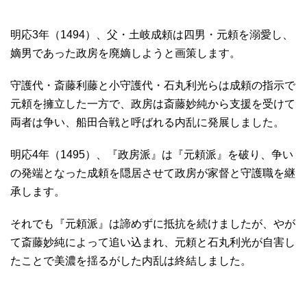
明応3年（1494）、父・土岐成頼は四男・元頼を溺愛し、
嫡男であった政房を廃嫡しようと画策します。
守護代・斎藤利藤と小守護代・石丸利光らは成頼の指示で
元頼を擁立した一方で、政房は斎藤妙純から支援を受けて
両者は争い、船田合戦と呼ばれる内乱に発展しました。
明応4年（1495）、『政房派』は『元頼派』を破り、争い
の発端となった成頼を隠居させて政房が家督と守護職を継
承します。
それでも『元頼派』は諦めずに抵抗を続けましたが、やが
て斎藤妙純によって追い込まれ、元頼と石丸利光が自害し
たことで美濃を揺るがした内乱は終結しました。