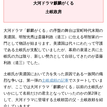
大河ドラマ麒麟がくる
土岐政房
大河ドラマ「麒麟がくる」の序盤の舞台は室町時代末期の
美濃国。明智光秀は斎藤利政（道三）に仕える明智家の一
門として物語が始まります。美濃国は代々にわたって守護
である土岐氏が支配していましたが、幕府の衰退と共に土
岐氏の力は陰り、新しい勢力として台頭してきたのが斎藤
利政（道三）でした。
土岐氏が美濃国において力を失った原因である一族間の熾
烈な争いは、第一弾の
土岐成頼の記事
でスタートしていま
すが、ここでは大河ドラマ「麒麟がくる」以前の土岐氏が
いかにして名前だけの君主となっていったのかの第2弾と
して、大河ドラマに登場する土岐頼芸の父・土岐政頼を紹
介していきます。