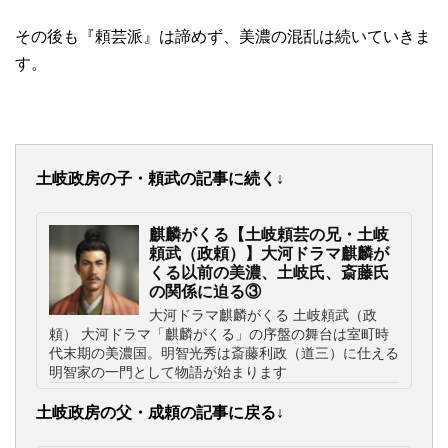
その後も『頼芸派』は諦めず、美濃の混乱は続いていきま
す。
土岐政房の子・頼武の記事に続く↓
麒麟がくる【土岐頼芸の兄・土岐
頼武（政頼）】大河ドラマ麒麟が
くる以前の美濃、土岐氏、斎藤氏
の関係に迫る③
大河ドラマ麒麟がくる 土岐頼武（政
頼） 大河ドラマ「麒麟がくる」の序盤の舞台は室町時
代末期の美濃国。明智光秀は斎藤利政（道三）に仕える
明智家の一門として物語が始まります
土岐政房の父・成頼の記事に戻る↓