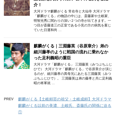
介！
大河ドラマ麒麟がくる 常在寺と大仙寺 大河ドラマ
「麒麟がくる」の物語の中には、斎藤家や土岐家、
明智光秀に関わりの深い２つの寺が出てきます。一
つ目が斎藤道三の正室である小見の方の病気を案じ
ていた日運和尚 …
麒麟がくる｜三淵藤英（谷原章介）弟の
細川藤孝のように戦国の流れに乗れなか
った足利義昭の重臣
大河ドラマ「麒麟がくる」 三淵藤英（みつぶちふじ
ひで） 大河ドラマ「麒麟がくる」で谷原章介が演じ
るのが、細川藤孝の異母兄にあたる三淵藤英（みつ
ぶちふじひで）。 三淵藤英は弟の藤孝と共に足利義
昭の将軍就 …
PREV
麒麟がくる【土岐頼芸の祖父・土岐成頼】大河ドラマ
麒麟がくる以前の美濃、土岐氏、斎藤氏の関係に迫る
①