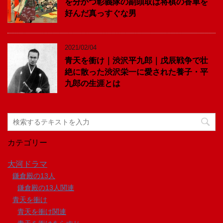
を分かつ彰義隊の副頭取は将棋の香車を
好んだ真っすぐな男
2021/02/04
青天を衝け｜渋沢平九郎｜戊辰戦争で壮
絶に散った渋沢栄一に愛された養子・平
九郎の生涯とは
カテゴリー
大河ドラマ
鎌倉殿の13人
鎌倉殿の13人関連
青天を衝け
青天を衝け関連