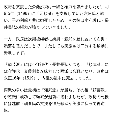
政房を支援した斎藤妙純は一段と権力を強めましたが、明
応5年（1496）に『元頼派』を支援していた六角氏と戦
い、子の利親と共に戦死したため、その後は小守護代・長
井長弘の権力が強まっていきました。
一方、政房は次期後継者に嫡男・頼武を差し置いて次男・
頼芸を選んだことで、またしても美濃国は二分する騒動に
発展します。
『頼芸派』には小守護代・長井長弘がつき、『頼武派』に
は守護代・斎藤利良が味方して両派は合戦となり、政房は
永正16年（1519）、内乱の最中に死去しました。
両派の争いは最初は『頼武派』が勝ち、その後『頼芸派』
が逆転に成功して頼武が越前に逃れましたが、政房の死後
には越前・朝倉氏の支援を得た頼武が美濃に戻って再逆
転。