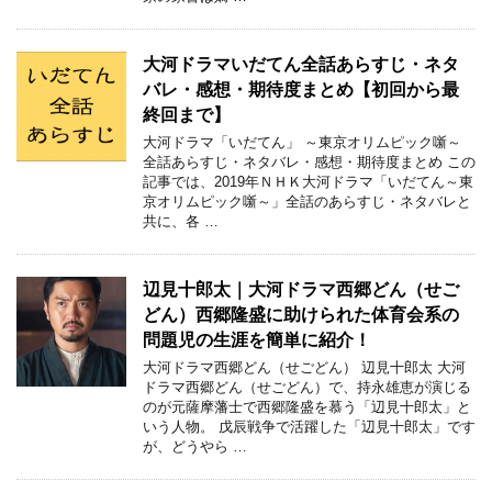
大河ドラマいだてん全話あらすじ・ネタ
バレ・感想・期待度まとめ【初回から最
終回まで】
大河ドラマ「いだてん」 ～東京オリムピック噺～
全話あらすじ・ネタバレ・感想・期待度まとめ この
記事では、2019年ＮＨＫ大河ドラマ「いだてん～東
京オリムピック噺～」全話のあらすじ・ネタバレと
共に、各 …
辺見十郎太｜大河ドラマ西郷どん（せご
どん）西郷隆盛に助けられた体育会系の
問題児の生涯を簡単に紹介！
大河ドラマ西郷どん（せごどん） 辺見十郎太 大河
ドラマ西郷どん（せごどん）で、持永雄恵が演じる
のが元薩摩藩士で西郷隆盛を慕う「辺見十郎太」と
いう人物。 戊辰戦争で活躍した「辺見十郎太」です
が、どうやら …