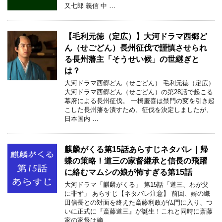
又七郎 義信 中 …
【毛利元徳（定広）】大河ドラマ西郷ど
ん（せごどん）長州征伐で謹慎させられ
る長州藩主「そうせい候」の世継ぎと
は？
大河ドラマ西郷どん（せごどん） 毛利元徳（定広）
大河ドラマ西郷どん（せごどん）の第28話で起こる
幕府による長州征伐。 一橋慶喜は禁門の変を引き起
こした長州藩を潰すため、征伐を決定しましたが、
日本国内 …
麒麟がくる第15話あらすじネタバレ｜帰
蝶の策略！道三の家督継承と信長の飛躍
に絡むマムシの娘が怖すぎる第15話
大河ドラマ「麒麟がくる」 第15話「道三、わが父
に非ず」 あらすじ【ネタバレ注意】 前回、婿の織
田信長との対面を終えた斎藤利政が仏門に入り、つ
いに正式に『斎藤道三』が誕生！これと同時に斎藤
家の家督は嫡 …