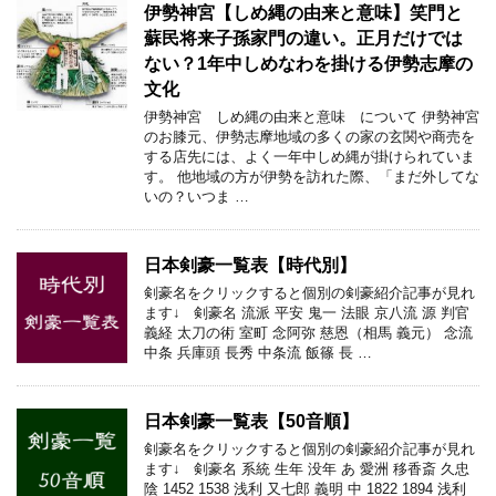
伊勢神宮【しめ縄の由来と意味】笑門と
蘇民将来子孫家門の違い。正月だけでは
ない？1年中しめなわを掛ける伊勢志摩の
文化
伊勢神宮 しめ縄の由来と意味 について 伊勢神宮
のお膝元、伊勢志摩地域の多くの家の玄関や商売を
する店先には、よく一年中しめ縄が掛けられていま
す。 他地域の方が伊勢を訪れた際、「まだ外してな
いの？いつま …
日本剣豪一覧表【時代別】
剣豪名をクリックすると個別の剣豪紹介記事が見れ
ます↓ 剣豪名 流派 平安 鬼一 法眼 京八流 源 判官
義経 太刀の術 室町 念阿弥 慈恩（相馬 義元） 念流
中条 兵庫頭 長秀 中条流 飯篠 長 …
日本剣豪一覧表【50音順】
剣豪名をクリックすると個別の剣豪紹介記事が見れ
ます↓ 剣豪名 系統 生年 没年 あ 愛洲 移香斎 久忠
陰 1452 1538 浅利 又七郎 義明 中 1822 1894 浅利