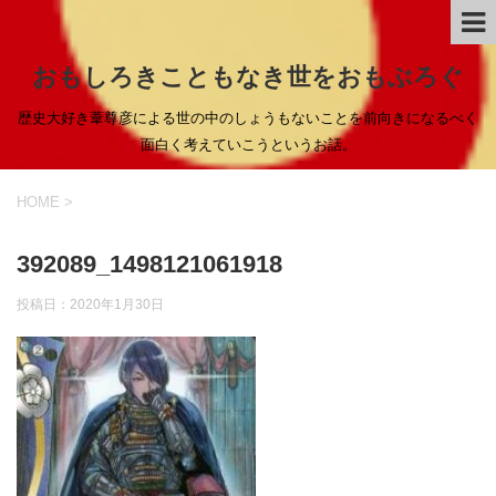
おもしろきこともなき世をおもぶろぐ
歴史大好き葦尊彦による世の中のしょうもないことを前向きになるべく
面白く考えていこうというお話。
HOME
>
392089_1498121061918
投稿日：
2020年1月30日