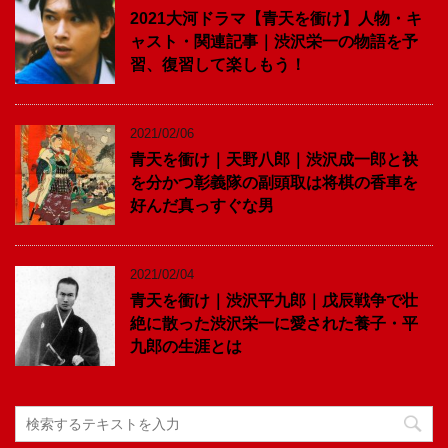
2021大河ドラマ【青天を衝け】人物・キ
ャスト・関連記事｜渋沢栄一の物語を予
習、復習して楽しもう！
2021/02/06
青天を衝け｜天野八郎｜渋沢成一郎と袂
を分かつ彰義隊の副頭取は将棋の香車を
好んだ真っすぐな男
2021/02/04
青天を衝け｜渋沢平九郎｜戊辰戦争で壮
絶に散った渋沢栄一に愛された養子・平
九郎の生涯とは