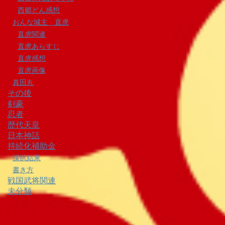
西郷どん感想
おんな城主 直虎
直虎関連
直虎あらすじ
直虎感想
直虎画像
真田丸
その後
剣豪
忍者
歴代天皇
日本神話
持続化補助金
採択結果
書き方
戦国武将関連
未分類