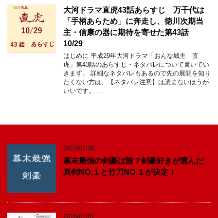
大河ドラマ直虎43話あらすじ 万千代は
「手柄あらため」に奔走し、徳川次期当
主・信康の器に期待を寄せた第43話
10/29
はじめに 平成29年大河ドラマ「おんな城主 直
虎」第43話のあらすじ・ネタバレについて書いてい
きます。 詳細なネタバレもあるので先の展開を知り
たくない方は、【ネタバレ注意】は読まないほうが
いいです。 …
2020/01/30
幕末最強の剣豪は誰？剣豪好きが選んだ
真剣NO.１と竹刀NO.１が決定！
2018/01/01