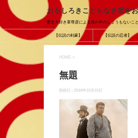
おもしろきこともなき世を
歴史大好き葦尊彦による世の中のしょうもないこ
【伝説の剣豪】
【伝説の忍者】
HOME
>
無題
投稿日：
2018年10月10日