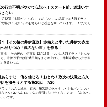
三の行方不明がやがて伝説へ！スタート前、道迷いす
おさらい
 第12話「太陽がいっぱい」おさらい この記事では大河ドラマ
「太陽がいっぱい」のおさらいと感想を書いています。 いだてん
…
話？【その後の井伊直政】赤備えと率いた井伊の赤鬼
頭へ登りつめ「戦のない世」を作る！
直虎」 その後の井伊直政 12月17日、ついに大河ドラマ「おんな
迎え、井伊万千代は旧武田領をまとめ上げて、徳川家康から井伊家
」を合わせた …
話あらすじ 俺を信じろ！おとわ！政次の決意と方久
伊を潰そうとする第30話 7/30
河ドラマ「おんな城主 直虎」第30話のあらすじ・ネタバレについ
細なネタバレもあるので先の展開を知りたくない方は、【ネタバレ
いいです。 …