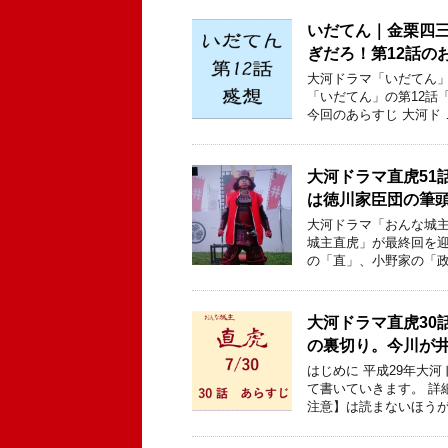
いだてん｜金栗四
ぎだろ！第12話の
大河ドラマ「いだてん」
「いだてん」の第12話
今回のあらすじ 大河ド 
大河ドラマ直虎51
は徳川家臣団の筆
大河ドラマ「おんな城主
城主直虎」が最終回を
の「直」、小野家の「政
大河ドラマ直虎30
の裏切り。今川が井
はじめに 平成29年大
て書いていきます。 詳
注意】は読まないほうが