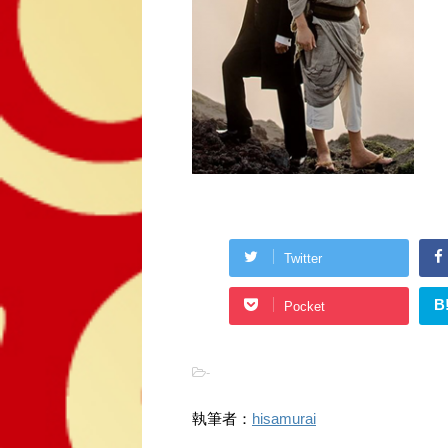
Twitter
B
Pocket
-
執筆者：
hisamurai