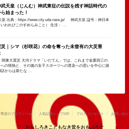
神武天皇（じんむ）神武東征の伝説を残す神話時代の
から始まった！
典：https://www.city.uda.nara.jp/ 神武天皇 諡号：神日本
いわれびこのすめらみこと） 生没： …
震災｜シマ（杉咲花）の命を奪った未曾有の大災害
は
 関東大震災 大河ドラマ「いだてん」では、これまで金栗四三の
ンへの情熱と、その後の女子スポーツへの普及への思いを中心に描
3話からは新たな …
葦尊彦のプロフィール
人気記事トップ100
ブログコンセプト
お問い合わ
おもしろきこともなき世をおもぶろぐ