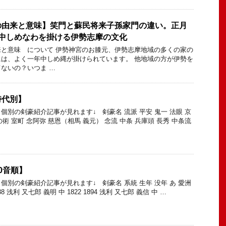
の由来と意味】笑門と蘇民将来子孫家門の違い。正月
年中しめなわを掛ける伊勢志摩の文化
と意味 について 伊勢神宮のお膝元、伊勢志摩地域の多くの家の
は、よく一年中しめ縄が掛けられています。 他地域の方が伊勢を
ないの？いつま …
時代別】
個別の剣豪紹介記事が見れます↓ 剣豪名 流派 平安 鬼一 法眼 京
の術 室町 念阿弥 慈恩（相馬 義元） 念流 中条 兵庫頭 長秀 中条流
0音順】
個別の剣豪紹介記事が見れます↓ 剣豪名 系統 生年 没年 あ 愛洲
38 浅利 又七郎 義明 中 1822 1894 浅利 又七郎 義信 中 …