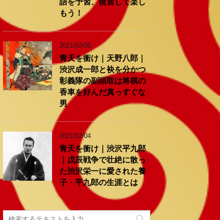
語を予習、復習して楽し
もう！
2021/02/06
青天を衝け｜天野八郎｜
渋沢成一郎と袂を分かつ
彰義隊の副頭取は将棋の
香車を好んだ真っすぐな
男
2021/02/04
青天を衝け｜渋沢平九郎
｜戊辰戦争で壮絶に散っ
た渋沢栄一に愛された養
子・平九郎の生涯とは