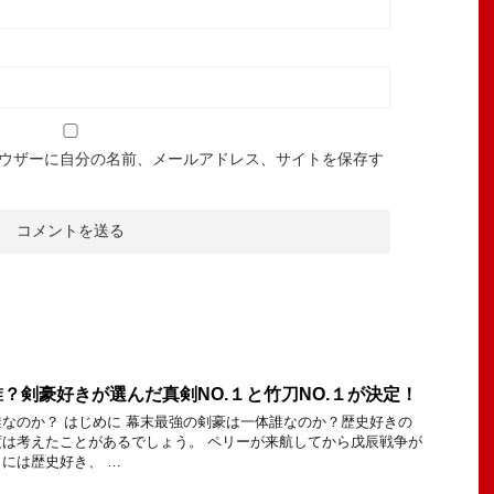
ウザーに自分の名前、メールアドレス、サイトを保存す
？剣豪好きが選んだ真剣NO.１と竹刀NO.１が決定！
なのか？ はじめに 幕末最強の剣豪は一体誰なのか？歴史好きの
は考えたことがあるでしょう。 ペリーが来航してから戊辰戦争が
には歴史好き、 …