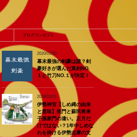
】
ブログコンセプト
2020/01/30
幕末最強の剣豪は誰？剣
豪好きが選んだ真剣NO.
１と竹刀NO.１が決定！
2018/01/01
伊勢神宮【しめ縄の由来
と意味】笑門と蘇民将来
子孫家門の違い。正月だ
けではない？1年中しめな
わを掛ける伊勢志摩の文