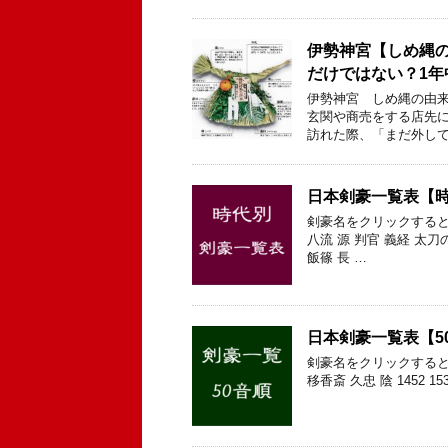
伊勢神宮【しめ縄
だけではない？1
伊勢神宮 しめ縄の由来
玄関や商売をする店先に
訪れた際、「まだ外して
日本剣豪一覧表【
剣豪名をクリックすると
八流 源 判官 義経 太刀
飯篠 長 …
日本剣豪一覧表【5
剣豪名をクリックすると
移香斎 久忠 陰 1452 15