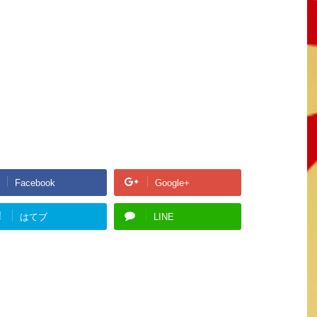
Facebook
Google+
!
はてブ
LINE