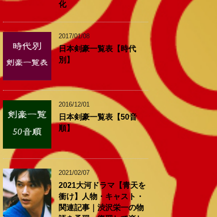
化
2017/01/08
日本剣豪一覧表【時代
別】
2016/12/01
日本剣豪一覧表【50音
順】
2021/02/07
2021大河ドラマ【青天を
衝け】人物・キャスト・
関連記事｜渋沢栄一の物