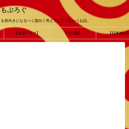
おもぶろぐ
とを前向きになるべく面白く考えていこうというお話。
【大河ドラマ】
【その後】
【日本神話