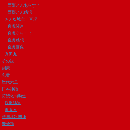
西郷どんあらすじ
西郷どん感想
おんな城主 直虎
直虎関連
直虎あらすじ
直虎感想
直虎画像
真田丸
その後
剣豪
忍者
歴代天皇
日本神話
持続化補助金
採択結果
書き方
戦国武将関連
未分類