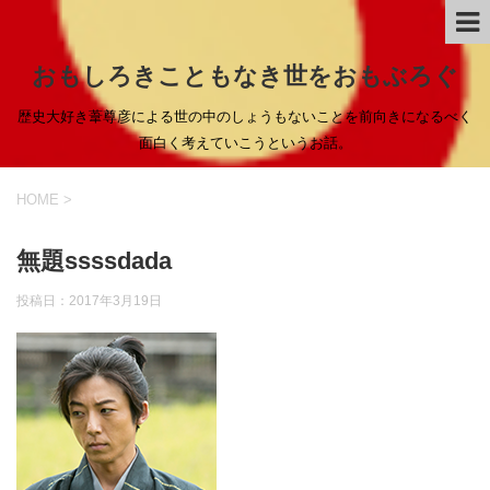
おもしろきこともなき世をおもぶろぐ
歴史大好き葦尊彦による世の中のしょうもないことを前向きになるべく
面白く考えていこうというお話。
HOME
>
無題ssssdada
投稿日：
2017年3月19日