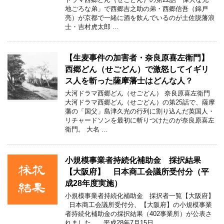
地ごろな弟」で西郷吉之助の弟・西郷信吾（錦戸
亮）が京都で一緒に酒を飲んでいるのが土佐脱藩浪
士・吉村虎太郎 …
【生麦事件の加害者・奈良原喜左衛門】
西郷どん（せごどん）で激怒してイギリ
ス人を斬った薩摩藩士はどんな人？
大河ドラマ西郷どん（せごどん） 奈良原喜左衛門
大河ドラマ西郷どん（せごどん）の第25話で、薩摩
藩の「国父」島津久光の行列に割り込んだ英国人・
リチャードソンを最初に斬りつけたのが奈良原喜左
衛門。 大名 …
小規模事業者持続化補助金 採択結果
【大阪府】 日本商工会議所受付分（平
成28年度実施）
小規模事業者持続化補助金 採択者一覧【大阪府】
日本商工会議所受付分、【大阪府】の小規模事業
者持続化補助金の採択結果（402事業所）が公表さ
れました。 平成28年7月15日 …