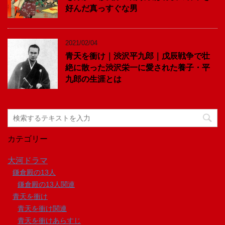
好んだ真っすぐな男
2021/02/04
青天を衝け｜渋沢平九郎｜戊辰戦争で壮
絶に散った渋沢栄一に愛された養子・平
九郎の生涯とは
カテゴリー
大河ドラマ
鎌倉殿の13人
鎌倉殿の13人関連
青天を衝け
青天を衝け関連
青天を衝けあらすじ