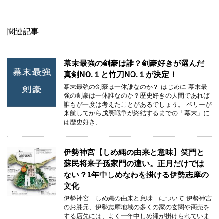
関連記事
幕末最強の剣豪は誰？剣豪好きが選んだ
真剣NO.１と竹刀NO.１が決定！
幕末最強の剣豪は一体誰なのか？ はじめに 幕末最
強の剣豪は一体誰なのか？歴史好きの人間であれば
誰もが一度は考えたことがあるでしょう。 ペリーが
来航してから戊辰戦争が終結するまでの「幕末」に
は歴史好き、 …
伊勢神宮【しめ縄の由来と意味】笑門と
蘇民将来子孫家門の違い。正月だけでは
ない？1年中しめなわを掛ける伊勢志摩の
文化
伊勢神宮 しめ縄の由来と意味 について 伊勢神宮
のお膝元、伊勢志摩地域の多くの家の玄関や商売を
する店先には、よく一年中しめ縄が掛けられていま