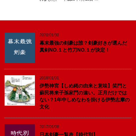
2020/01/30
幕末最強の剣豪は誰？剣豪好きが選んだ
真剣NO.１と竹刀NO.１が決定！
2018/01/01
伊勢神宮【しめ縄の由来と意味】笑門と
蘇民将来子孫家門の違い。正月だけでは
ない？1年中しめなわを掛ける伊勢志摩の
文化
2017/01/08
日本剣豪一覧表【時代別】