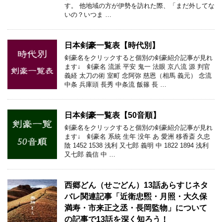
す。 他地域の方が伊勢を訪れた際、「まだ外してな
いの？いつま …
日本剣豪一覧表【時代別】
剣豪名をクリックすると個別の剣豪紹介記事が見れ
ます↓ 剣豪名 流派 平安 鬼一 法眼 京八流 源 判官
義経 太刀の術 室町 念阿弥 慈恩（相馬 義元） 念流
中条 兵庫頭 長秀 中条流 飯篠 長 …
日本剣豪一覧表【50音順】
剣豪名をクリックすると個別の剣豪紹介記事が見れ
ます↓ 剣豪名 系統 生年 没年 あ 愛洲 移香斎 久忠
陰 1452 1538 浅利 又七郎 義明 中 1822 1894 浅利
又七郎 義信 中 …
西郷どん（せごどん）13話あらすじネタ
バレ関連記事「近衛忠煕・月照・大久保
満寿・市来正之丞・長岡監物」について
の記事で13話を深く知ろう！