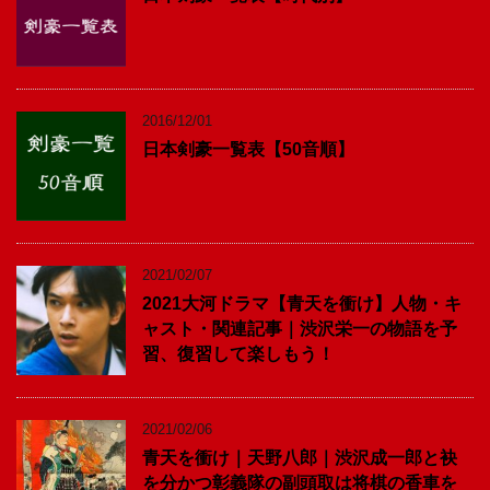
2016/12/01
日本剣豪一覧表【50音順】
2021/02/07
2021大河ドラマ【青天を衝け】人物・キ
ャスト・関連記事｜渋沢栄一の物語を予
習、復習して楽しもう！
2021/02/06
青天を衝け｜天野八郎｜渋沢成一郎と袂
を分かつ彰義隊の副頭取は将棋の香車を