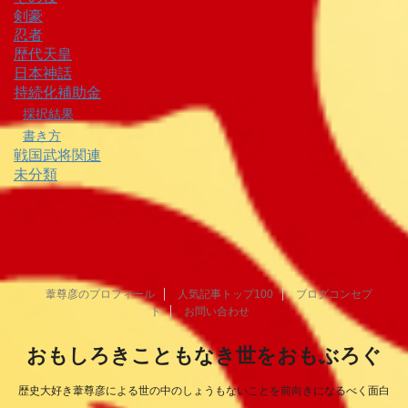
剣豪
忍者
歴代天皇
日本神話
持続化補助金
採択結果
書き方
戦国武将関連
未分類
葦尊彦のプロフィール
人気記事トップ100
ブログコンセプ
ト
お問い合わせ
おもしろきこともなき世をおもぶろぐ
歴史大好き葦尊彦による世の中のしょうもないことを前向きになるべく面白