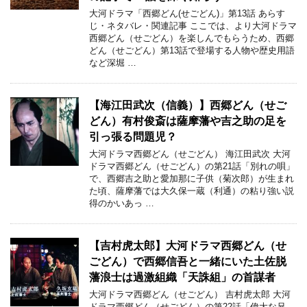
大河ドラマ「西郷どん(せごどん)」第13話 あらす
じ・ネタバレ・関連記事 ここでは、より大河ドラマ
西郷どん（せごどん）を楽しんでもらうため、西郷
どん（せごどん）第13話で登場する人物や歴史用語
など深堀 …
【海江田武次（信義）】西郷どん（せご
どん）有村俊斎は薩摩藩や吉之助の足を
引っ張る問題児？
大河ドラマ西郷どん（せごどん） 海江田武次 大河
ドラマ西郷どん（せごどん）の第21話「別れの唄」
で、西郷吉之助と愛加那に子供（菊次郎）が生まれ
た頃、薩摩藩では大久保一蔵（利通）の粘り強い説
得のかいあっ …
【吉村虎太郎】大河ドラマ西郷どん（せ
ごどん）で西郷信吾と一緒にいた土佐脱
藩浪士は過激組織「天誅組」の首謀者
大河ドラマ西郷どん（せごどん） 吉村虎太郎 大河
ドラマ西郷どん（せごどん）の第22話「偉大な兄