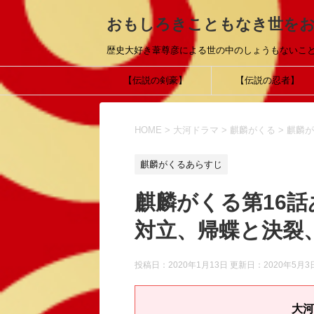
おもしろきこともなき世を
歴史大好き葦尊彦による世の中のしょうもないこ
【伝説の剣豪】
【伝説の忍者】
HOME
>
大河ドラマ
>
麒麟がくる
>
麒麟が
麒麟がくるあらすじ
麒麟がくる第16
対立、帰蝶と決裂
投稿日：2020年1月13日 更新日：
2020年5月3
大河