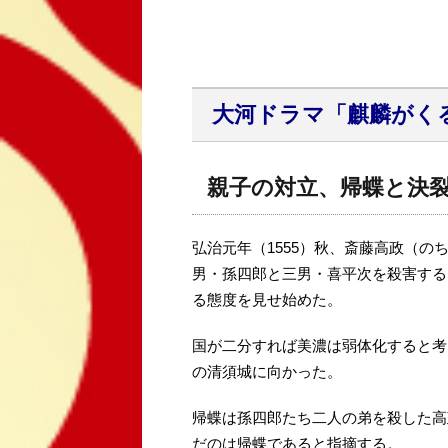
大河ドラマ「麒麟がく
親子の対立、帰蝶と決
弘治元年（1555）秋、斎藤高政（
男・孫四郎と三男・喜平次を殺害する
る態度を見せ始めた。
国が二分すれば美濃は弱体化すると考
の清須城に向かった。
帰蝶は孫四郎たち二人の弟を殺した高
だのは帰蝶であると指摘する。