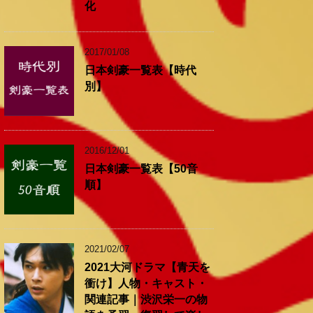
化
2017/01/08
日本剣豪一覧表【時代
別】
2016/12/01
日本剣豪一覧表【50音
順】
2021/02/07
2021大河ドラマ【青天を
衝け】人物・キャスト・
関連記事｜渋沢栄一の物