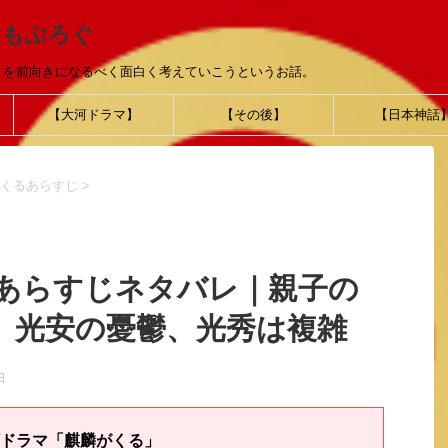
おもぶろぐ
とを前向きになるべく面白く考えていこうというお話。
【大河ドラマ】
【その後】
【日本神話
くるあらすじ
>
話あらすじネタバレ｜親子の
、光安の憂鬱、光秀は複雑
日
ドラマ「麒麟がくる」