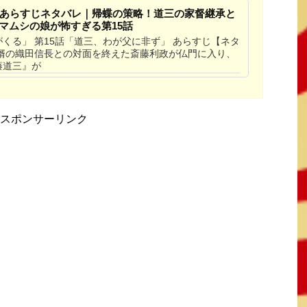
話あらすじネタバレ｜帰蝶の策略！道三の家督継承と
マムシの娘が怖すぎる第15話
くる」 第15話「道三、わが父に非ず」 あらすじ【ネタ
、婿の織田信長との対面を終えた斎藤利政が仏門に入り、
藤道三』が
スポンサーリンク