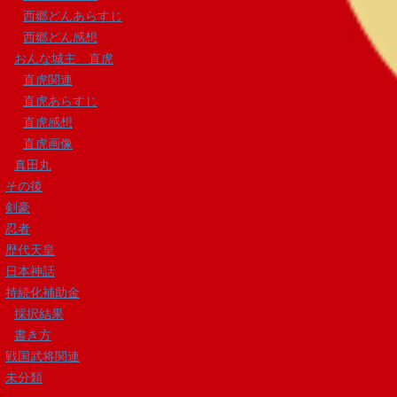
西郷どんあらすじ
西郷どん感想
おんな城主 直虎
直虎関連
直虎あらすじ
直虎感想
直虎画像
真田丸
その後
剣豪
忍者
歴代天皇
日本神話
持続化補助金
採択結果
書き方
戦国武将関連
未分類