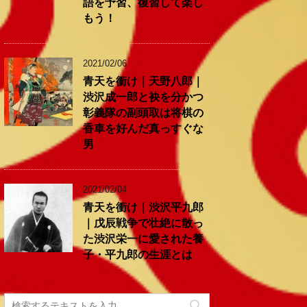
語を予習、復習して楽し
もう！
2021/02/06
青天を衝け｜天野八郎｜
渋沢成一郎と袂を分かつ
彰義隊の副頭取は将棋の
香車を好んだ真っすぐな
男
2021/02/04
青天を衝け｜渋沢平九郎
｜戊辰戦争で壮絶に散っ
た渋沢栄一に愛された養
子・平九郎の生涯とは