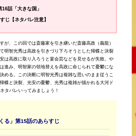
第16話「大きな国」
すじ【ネタバレ注意】
すが、この回では斎藤家を引き継いだ斎藤高政（義龍）
て明智光秀は高政を引きづり下ろそうとした帰蝶と決裂
安は高政に取り入ろうと宴会芸などを見せるが失敗。や
は進み、明智家の領地替えを高政に命じられて憂鬱にな
決める。この決断に明智光秀は複雑な思いのまま従うこ
帰蝶と決裂、光安の憂鬱、光秀は複雑が描かれる大河ド
じネタバレいってみましょう！
くる」第15話のあらすじ