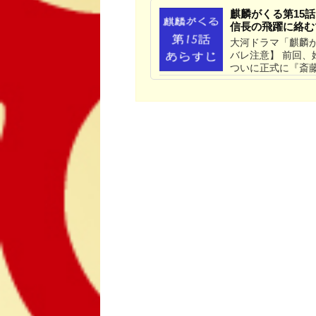
麒麟がくる第15
信長の飛躍に絡む
大河ドラマ「麒麟が
バレ注意】 前回
ついに正式に『斎