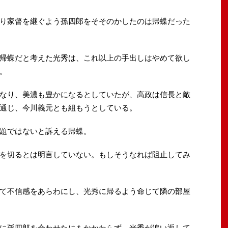
り家督を継ぐよう孫四郎をそそのかしたのは帰蝶だった
帰蝶だと考えた光秀は、これ以上の手出しはやめて欲し
。
なり、美濃も豊かになるとしていたが、高政は信長と敵
通じ、今川義元とも組もうとしている。
題ではないと訴える帰蝶。
を切るとは明言していない。もしそうなれば阻止してみ
て不信感をあらわにし、光秀に帰るよう命じて隣の部屋
に孫四郎を会わせたにもかかわらず、光秀が追い返して