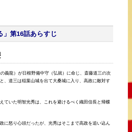
る」
第16話あらすじ
裂
のちの義龍）が日根野備中守（弘就）に命じ、斎藤道三の次
と、道三は稲葉山城を出て大桑城に入り、高政に敵対す
えていた明智光秀は、これを避けるべく織田信長と帰蝶
政に怒り心頭だったが、光秀はそこまで高政を追い込ん