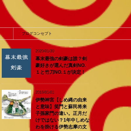
】
ブログコンセプト
2020/01/30
幕末最強の剣豪は誰？剣
豪好きが選んだ真剣NO.
１と竹刀NO.１が決定！
2018/01/01
伊勢神宮【しめ縄の由来
と意味】笑門と蘇民将来
子孫家門の違い。正月だ
けではない？1年中しめな
わを掛ける伊勢志摩の文