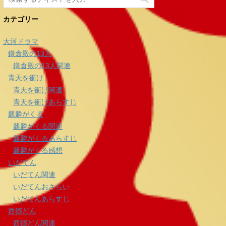
カテゴリー
大河ドラマ
鎌倉殿の13人
鎌倉殿の13人関連
青天を衝け
青天を衝け関連
青天を衝けあらすじ
麒麟がくる
麒麟がくる関連
麒麟がくるあらすじ
麒麟がくる感想
いだてん
いだてん関連
いだてんおさらい
いだてんあらすじ
西郷どん
西郷どん関連