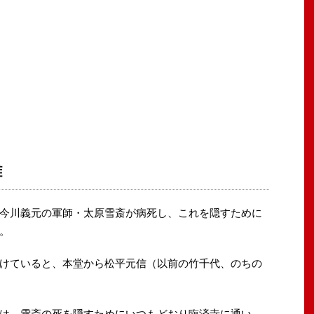
雑
今川義元の軍師・太原雪斎が病死し、これを隠すために
。
けていると、本堂から松平元信（以前の竹千代、のちの
は、雪斎の死を隠すためにいつもどおり臨済寺に通い、