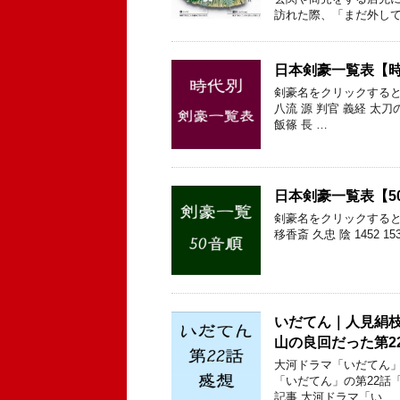
訪れた際、「まだ外して
日本剣豪一覧表【
剣豪名をクリックすると
八流 源 判官 義経 太刀
飯篠 長 …
日本剣豪一覧表【5
剣豪名をクリックすると
移香斎 久忠 陰 1452 15
いだてん｜人見絹
山の良回だった第2
大河ドラマ「いだてん」
「いだてん」の第22話
記事 大河ドラマ「い …