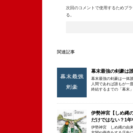
次回のコメントで使用するためブラ
る。
関連記事
幕末最強の剣豪は誰
幕末最強の剣豪は一体誰
人間であれば誰もが一度
終結するまでの「幕末」
伊勢神宮【しめ縄
だけではない？1
伊勢神宮 しめ縄の由来
玄関や商売をする店先に