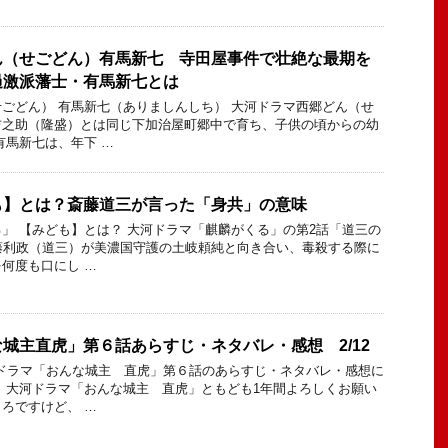
ん（せごどん）有馬新七 寺田屋事件で壮絶な最期を
過激派藩士・有馬新七とは
ごどん） 有馬新七（ありましんしち） 大河ドラマ西郷どん（せ
吉之助（隆盛）とは同じ下加治屋町郷中で育ち、子供の頃からの幼
有馬新七は、年下 …
も】とは？斎藤道三が言った「身共」の意味
」 【みども】とは？ 大河ドラマ「麒麟がくる」の第2話「道三の
藤利政（道三）が美濃国守護の土岐頼純と向き合い、毒殺する際に
何度も口にし …
城主直虎」第６話あらすじ・ネタバレ・感想 2/12
河ドラマ「おんな城主 直虎」第６話のあらすじ・ネタバレ・感想に
 大河ドラマ「おんな城主 直虎」ともども1年間よろしくお願い
ろですけど、 …