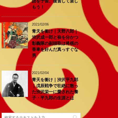
語を予習、復習して楽し
もう！
2021/02/06
青天を衝け｜天野八郎｜
渋沢成一郎と袂を分かつ
彰義隊の副頭取は将棋の
香車を好んだ真っすぐな
男
2021/02/04
青天を衝け｜渋沢平九郎
｜戊辰戦争で壮絶に散っ
た渋沢栄一に愛された養
子・平九郎の生涯とは