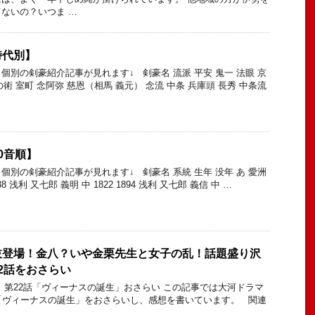
ないの？いつま …
時代別】
個別の剣豪紹介記事が見れます↓ 剣豪名 流派 平安 鬼一 法眼 京
の術 室町 念阿弥 慈恩（相馬 義元） 念流 中条 兵庫頭 長秀 中条流
0音順】
個別の剣豪紹介記事が見れます↓ 剣豪名 系統 生年 没年 あ 愛洲
38 浅利 又七郎 義明 中 1822 1894 浅利 又七郎 義信 中 …
枝登場！金八？いや金栗先生と女子の乱！話題盛り沢
2話をおさらい
 第22話「ヴィーナスの誕生」おさらい この記事では大河ドラマ
「ヴィーナスの誕生」をおさらいし、感想を書いています。 関連