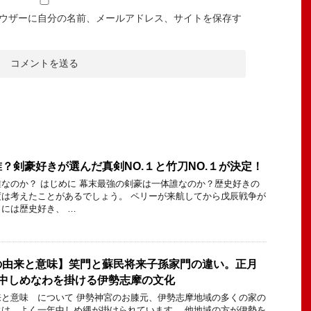
ウザーに自分の名前、メールアドレス、サイトを保存す
？剣豪好きが選んだ真剣NO.１と竹刀NO.１が決定！
なのか？ はじめに 幕末最強の剣豪は一体誰なのか？歴史好きの
は考えたことがあるでしょう。 ペリーが来航してから戊辰戦争が
には歴史好き、 …
の由来と意味】笑門と蘇民将来子孫家門の違い。正月
年中しめなわを掛ける伊勢志摩の文化
と意味 について 伊勢神宮のお膝元、伊勢志摩地域の多くの家の
は、よく一年中しめ縄が掛けられています。 他地域の方が伊勢を