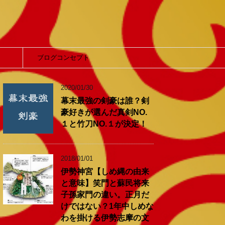
】
ブログコンセプト
2020/01/30
幕末最強の剣豪は誰？剣
豪好きが選んだ真剣NO.
１と竹刀NO.１が決定！
2018/01/01
伊勢神宮【しめ縄の由来
と意味】笑門と蘇民将来
子孫家門の違い。正月だ
けではない？1年中しめな
わを掛ける伊勢志摩の文