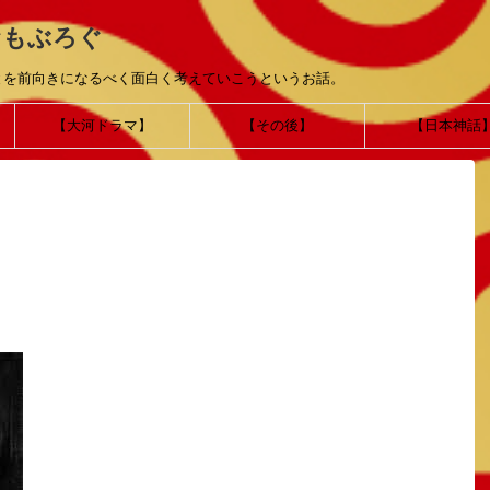
おもぶろぐ
とを前向きになるべく面白く考えていこうというお話。
【大河ドラマ】
【その後】
【日本神話