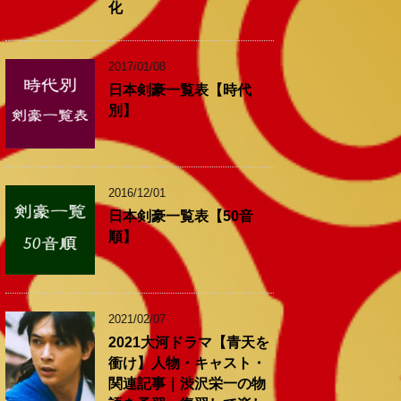
化
2017/01/08
日本剣豪一覧表【時代
別】
2016/12/01
日本剣豪一覧表【50音
順】
2021/02/07
2021大河ドラマ【青天を
衝け】人物・キャスト・
関連記事｜渋沢栄一の物