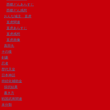
西郷どんあらすじ
西郷どん感想
おんな城主 直虎
直虎関連
直虎あらすじ
直虎感想
直虎画像
真田丸
その後
剣豪
忍者
歴代天皇
日本神話
持続化補助金
採択結果
書き方
戦国武将関連
未分類