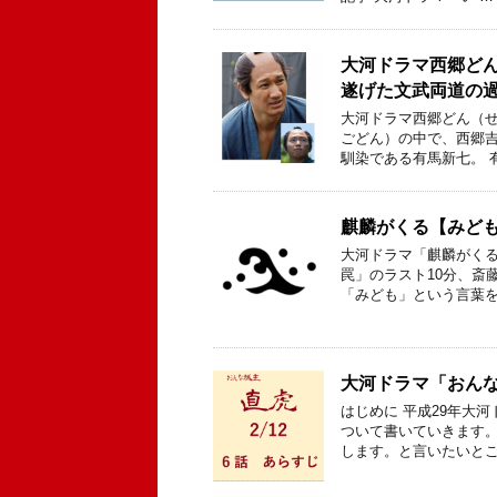
大河ドラマ西郷ど
遂げた文武両道の
大河ドラマ西郷どん（せ
ごどん）の中で、西郷
馴染である有馬新七。 
麒麟がくる【みど
大河ドラマ「麒麟がくる
罠」のラスト10分、斎
「みども」という言葉を
大河ドラマ「おんな
はじめに 平成29年大
ついて書いていきます。
します。と言いたいとこ