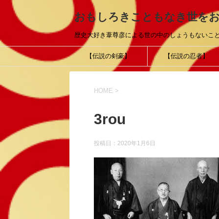
おもしろきこともなき世を
歴史大好き葦尊彦による世の中のしょうもないこ
【伝説の剣豪】
【伝説の忍者】
HOME
>
3rou
投稿日：
2020年1月6日