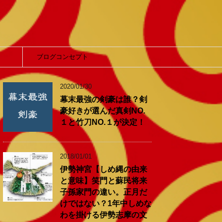
】
ブログコンセプト
2020/01/30
幕末最強の剣豪は誰？剣
豪好きが選んだ真剣NO.
１と竹刀NO.１が決定！
2018/01/01
伊勢神宮【しめ縄の由来
と意味】笑門と蘇民将来
子孫家門の違い。正月だ
けではない？1年中しめな
わを掛ける伊勢志摩の文