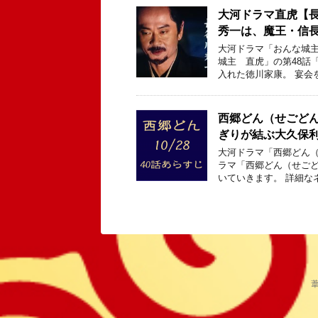
大河ドラマ直虎【
秀一は、魔王・信
大河ドラマ「おんな城主
城主 直虎」の第48話
入れた徳川家康。 宴会
西郷どん（せごどん
ぎりが結ぶ大久保利
大河ドラマ「西郷どん（
ラマ「西郷どん（せごど
いていきます。 詳細な