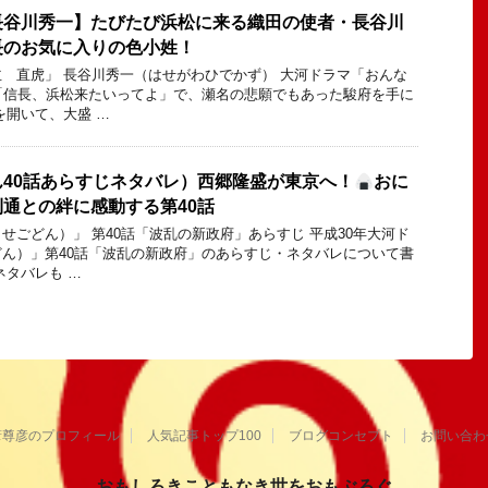
長谷川秀一】たびたび浜松に来る織田の使者・長谷川
長のお気に入りの色小姓！
 直虎」 長谷川秀一（はせがわひでかず） 大河ドラマ「おんな
「信長、浜松来たいってよ」で、瀬名の悲願でもあった駿府を手に
を開いて、大盛 …
40話あらすじネタバレ）西郷隆盛が東京へ！
おに
通との絆に感動する第40話
せごどん）」 第40話「波乱の新政府」あらすじ 平成30年大河ド
ん）」第40話「波乱の新政府」のあらすじ・ネタバレについて書
ネタバレも …
葦尊彦のプロフィール
人気記事トップ100
ブログコンセプト
お問い合わ
おもしろきこともなき世をおもぶろぐ