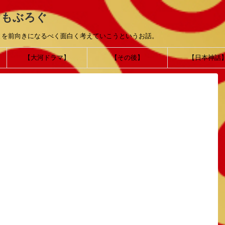
おもぶろぐ
とを前向きになるべく面白く考えていこうというお話。
【大河ドラマ】
【その後】
【日本神話