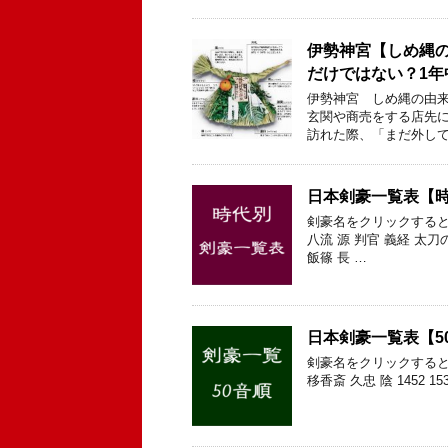
伊勢神宮【しめ縄
だけではない？1
伊勢神宮 しめ縄の由来
玄関や商売をする店先に
訪れた際、「まだ外して
日本剣豪一覧表【
剣豪名をクリックすると
八流 源 判官 義経 太刀
飯篠 長 …
日本剣豪一覧表【5
剣豪名をクリックすると
移香斎 久忠 陰 1452 15