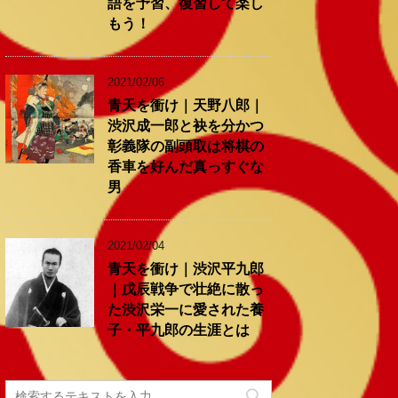
語を予習、復習して楽し
もう！
2021/02/06
青天を衝け｜天野八郎｜
渋沢成一郎と袂を分かつ
彰義隊の副頭取は将棋の
香車を好んだ真っすぐな
男
2021/02/04
青天を衝け｜渋沢平九郎
｜戊辰戦争で壮絶に散っ
た渋沢栄一に愛された養
子・平九郎の生涯とは