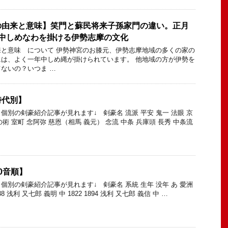
の由来と意味】笑門と蘇民将来子孫家門の違い。正月
年中しめなわを掛ける伊勢志摩の文化
と意味 について 伊勢神宮のお膝元、伊勢志摩地域の多くの家の
は、よく一年中しめ縄が掛けられています。 他地域の方が伊勢を
ないの？いつま …
時代別】
個別の剣豪紹介記事が見れます↓ 剣豪名 流派 平安 鬼一 法眼 京
の術 室町 念阿弥 慈恩（相馬 義元） 念流 中条 兵庫頭 長秀 中条流
0音順】
個別の剣豪紹介記事が見れます↓ 剣豪名 系統 生年 没年 あ 愛洲
38 浅利 又七郎 義明 中 1822 1894 浅利 又七郎 義信 中 …