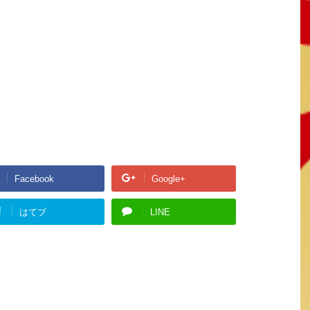
Facebook
Google+
!
はてブ
LINE