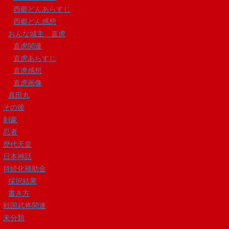
西郷どんあらすじ
西郷どん感想
おんな城主 直虎
直虎関連
直虎あらすじ
直虎感想
直虎画像
真田丸
その後
剣豪
忍者
歴代天皇
日本神話
持続化補助金
採択結果
書き方
戦国武将関連
未分類