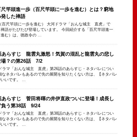
百尺竿頭進一歩（百尺竿頭に一歩を進む）とは？窮地
め発した禅語
（百尺竿頭に一歩を進む） 大河ドラマ「おんな城主 直虎」で
禅語がたびたび登場しています。 今回紹介する「百尺竿頭進一
進む）は、徳政令の …
話あらすじ 龍雲丸激怒！気賀の混乱と龍雲丸の悲し
？の第26話 7/2
河ドラマ「おんな城主 直虎」第26話のあらすじ・ネタバレについ
細なネタバレもあるので先の展開を知りたくない方は、【ネタバレ
いいです。 …
話あらすじ 菅田将暉の井伊直政ついに登場！成長し
う第38話 9/24
河ドラマ「おんな城主 直虎」第38話のあらすじ・ネタバレについ
細なネタバレもあるので先の展開を知りたくない方は、【ネタバレ
いいです。 …