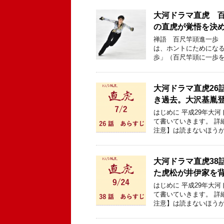
大河ドラマ直虎 
の直虎が覚悟を決
禅語 百尺竿頭進一歩 
は、ホントにためになる
歩」（百尺竿頭に一歩を
大河ドラマ直虎26
き過去。大沢基胤登場
はじめに 平成29年大
て書いていきます。 詳
注意】は読まないほうが
大河ドラマ直虎38
た虎松が井伊家を背負
はじめに 平成29年大
て書いていきます。 詳
注意】は読まないほうが