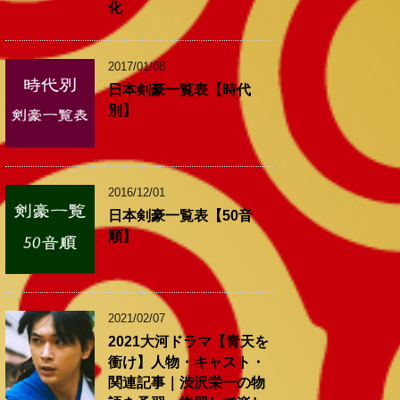
化
2017/01/08
日本剣豪一覧表【時代
別】
2016/12/01
日本剣豪一覧表【50音
順】
2021/02/07
2021大河ドラマ【青天を
衝け】人物・キャスト・
関連記事｜渋沢栄一の物