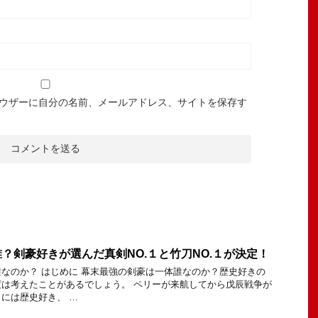
ウザーに自分の名前、メールアドレス、サイトを保存す
？剣豪好きが選んだ真剣NO.１と竹刀NO.１が決定！
なのか？ はじめに 幕末最強の剣豪は一体誰なのか？歴史好きの
は考えたことがあるでしょう。 ペリーが来航してから戊辰戦争が
には歴史好き、 …