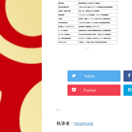
Twitter
B
Pocket
-
執筆者：
hisamurai