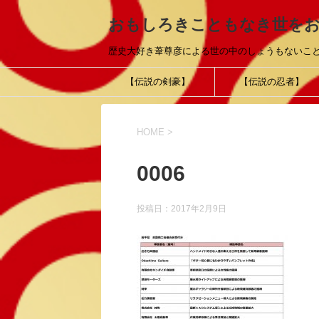
おもしろきこともなき世を
歴史大好き葦尊彦による世の中のしょうもないこ
【伝説の剣豪】
【伝説の忍者】
HOME
>
0006
投稿日：
2017年2月9日