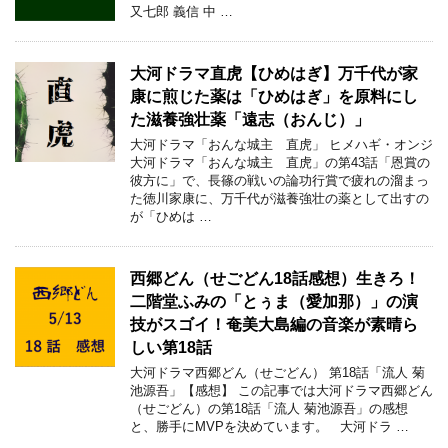
又七郎 義信 中 …
大河ドラマ直虎【ひめはぎ】万千代が家
康に煎じた薬は「ひめはぎ」を原料にし
た滋養強壮薬「遠志（おんじ）」
大河ドラマ「おんな城主 直虎」 ヒメハギ・オンジ
大河ドラマ「おんな城主 直虎」の第43話「恩賞の
彼方に」で、長篠の戦いの論功行賞で疲れの溜まっ
た徳川家康に、万千代が滋養強壮の薬として出すの
が「ひめは …
西郷どん（せごどん18話感想）生きろ！
二階堂ふみの「とぅま（愛加那）」の演
技がスゴイ！奄美大島編の音楽が素晴ら
しい第18話
大河ドラマ西郷どん（せごどん） 第18話「流人 菊
池源吾」【感想】 この記事では大河ドラマ西郷どん
（せごどん）の第18話「流人 菊池源吾」の感想
と、勝手にMVPを決めています。 大河ドラ …