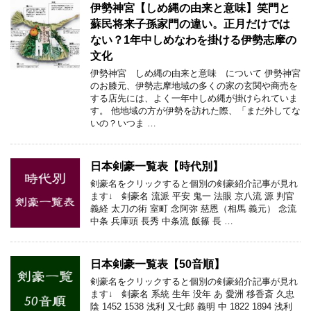
伊勢神宮【しめ縄の由来と意味】笑門と
蘇民将来子孫家門の違い。正月だけでは
ない？1年中しめなわを掛ける伊勢志摩の
文化
伊勢神宮 しめ縄の由来と意味 について 伊勢神宮
のお膝元、伊勢志摩地域の多くの家の玄関や商売を
する店先には、よく一年中しめ縄が掛けられていま
す。 他地域の方が伊勢を訪れた際、「まだ外してな
いの？いつま …
日本剣豪一覧表【時代別】
剣豪名をクリックすると個別の剣豪紹介記事が見れ
ます↓ 剣豪名 流派 平安 鬼一 法眼 京八流 源 判官
義経 太刀の術 室町 念阿弥 慈恩（相馬 義元） 念流
中条 兵庫頭 長秀 中条流 飯篠 長 …
日本剣豪一覧表【50音順】
剣豪名をクリックすると個別の剣豪紹介記事が見れ
ます↓ 剣豪名 系統 生年 没年 あ 愛洲 移香斎 久忠
陰 1452 1538 浅利 又七郎 義明 中 1822 1894 浅利