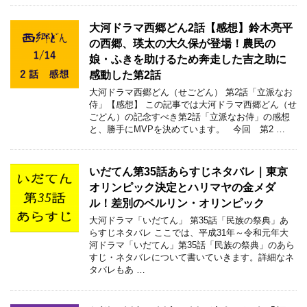
大河ドラマ西郷どん2話【感想】鈴木亮平
の西郷、瑛太の大久保が登場！農民の
娘・ふきを助けるため奔走した吉之助に
感動した第2話
大河ドラマ西郷どん（せごどん） 第2話「立派なお
侍」【感想】 この記事では大河ドラマ西郷どん（せ
ごどん）の記念すべき第2話「立派なお侍」の感想
と、勝手にMVPを決めています。 今回 第2 …
いだてん第35話あらすじネタバレ｜東京
オリンピック決定とハリマヤの金メダ
ル！差別のベルリン・オリンピック
大河ドラマ「いだてん」 第35話「民族の祭典」あ
らすじネタバレ ここでは、平成31年～令和元年大
河ドラマ「いだてん」第35話「民族の祭典」のあら
すじ・ネタバレについて書いていきます。詳細なネ
タバレもあ …