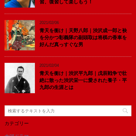
習、復習して楽しもう！
2021/02/06
青天を衝け｜天野八郎｜渋沢成一郎と袂
を分かつ彰義隊の副頭取は将棋の香車を
好んだ真っすぐな男
2021/02/04
青天を衝け｜渋沢平九郎｜戊辰戦争で壮
絶に散った渋沢栄一に愛された養子・平
九郎の生涯とは
カテゴリー