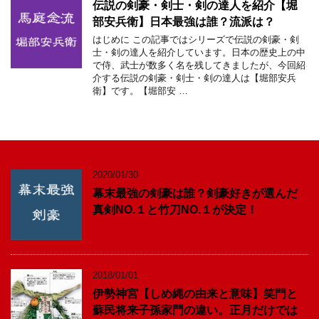
伝説の剣豪・剣士・剣の達人を紹介【堀
部安兵衛】日本最強は誰？流派は？
はじめに この記事ではシリーズで伝説の剣豪・剣
士・剣の達人を紹介しています。日本の歴史上の中
で侍、武士が数多く名を残してきましたが、今回紹
介する伝説の剣豪・剣士・剣の達人は【堀部安兵
衛】です。【堀部安 …
2020/01/30
幕末最強の剣豪は誰？剣豪好きが選んだ
真剣NO.１と竹刀NO.１が決定！
2018/01/01
伊勢神宮【しめ縄の由来と意味】笑門と
蘇民将来子孫家門の違い。正月だけでは