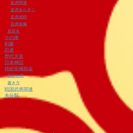
直虎関連
直虎あらすじ
直虎感想
直虎画像
真田丸
その後
剣豪
忍者
歴代天皇
日本神話
持続化補助金
採択結果
書き方
戦国武将関連
未分類