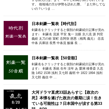
す。 他地域の方が伊勢を訪れた際、「まだ外してな
いの？いつま …
日本剣豪一覧表【時代別】
剣豪名をクリックすると個別の剣豪紹介記事が見れ
ます↓ 剣豪名 流派 平安 鬼一 法眼 京八流 源 判官
義経 太刀の術 室町 念阿弥 慈恩（相馬 義元） 念流
中条 兵庫頭 長秀 中条流 飯篠 長 …
日本剣豪一覧表【50音順】
剣豪名をクリックすると個別の剣豪紹介記事が見れ
ます↓ 剣豪名 系統 生年 没年 あ 愛洲 移香斎 久忠
陰 1452 1538 浅利 又七郎 義明 中 1822 1894 浅利
又七郎 義信 中 …
大河ドラマ直虎33話あらすじ【政次の
死】本懐を遂げた政次の最期に涙！生き
ている可能性は？日本国中が涙する第33