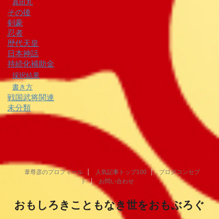
真田丸
その後
剣豪
忍者
歴代天皇
日本神話
持続化補助金
採択結果
書き方
戦国武将関連
未分類
葦尊彦のプロフィール
人気記事トップ100
ブログコンセプ
ト
お問い合わせ
おもしろきこともなき世をおもぶろぐ