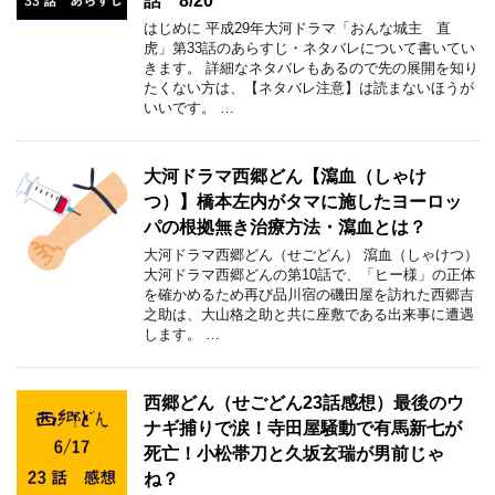
話 8/20
はじめに 平成29年大河ドラマ「おんな城主 直
虎」第33話のあらすじ・ネタバレについて書いてい
きます。 詳細なネタバレもあるので先の展開を知り
たくない方は、【ネタバレ注意】は読まないほうが
いいです。 …
大河ドラマ西郷どん【瀉血（しゃけ
つ）】橋本左内がタマに施したヨーロッ
パの根拠無き治療方法・瀉血とは？
大河ドラマ西郷どん（せごどん） 瀉血（しゃけつ）
大河ドラマ西郷どんの第10話で、「ヒー様」の正体
を確かめるため再び品川宿の磯田屋を訪れた西郷吉
之助は、大山格之助と共に座敷である出来事に遭遇
します。 …
西郷どん（せごどん23話感想）最後のウ
ナギ捕りで涙！寺田屋騒動で有馬新七が
死亡！小松帯刀と久坂玄瑞が男前じゃ
ね？