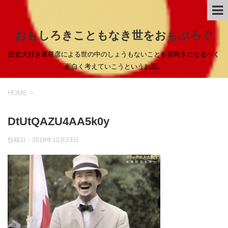
おもしろきこともなき世をおもぶろぐ
歴史大好き葦尊彦による世の中のしょうもないことを前向きになるべく
面白く考えていこうというお話。
HOME
>
DtUtQAZU4AA5k0y
投稿日：
2018年12月23日