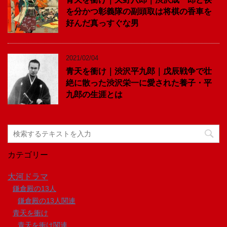
を分かつ彰義隊の副頭取は将棋の香車を
好んだ真っすぐな男
2021/02/04
青天を衝け｜渋沢平九郎｜戊辰戦争で壮
絶に散った渋沢栄一に愛された養子・平
九郎の生涯とは
カテゴリー
大河ドラマ
鎌倉殿の13人
鎌倉殿の13人関連
青天を衝け
青天を衝け関連