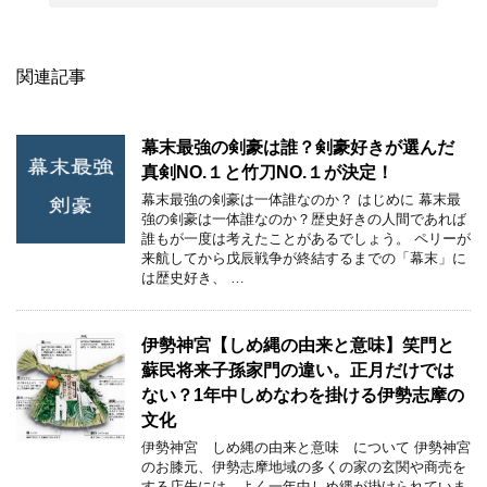
関連記事
幕末最強の剣豪は誰？剣豪好きが選んだ
真剣NO.１と竹刀NO.１が決定！
幕末最強の剣豪は一体誰なのか？ はじめに 幕末最
強の剣豪は一体誰なのか？歴史好きの人間であれば
誰もが一度は考えたことがあるでしょう。 ペリーが
来航してから戊辰戦争が終結するまでの「幕末」に
は歴史好き、 …
伊勢神宮【しめ縄の由来と意味】笑門と
蘇民将来子孫家門の違い。正月だけでは
ない？1年中しめなわを掛ける伊勢志摩の
文化
伊勢神宮 しめ縄の由来と意味 について 伊勢神宮
のお膝元、伊勢志摩地域の多くの家の玄関や商売を
する店先には、よく一年中しめ縄が掛けられていま