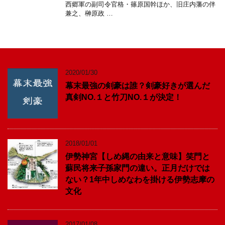
西郷軍の副司令官格・篠原国幹ほか、旧庄内藩の伴
兼之、榊原政 …
2020/01/30
幕末最強の剣豪は誰？剣豪好きが選んだ
真剣NO.１と竹刀NO.１が決定！
2018/01/01
伊勢神宮【しめ縄の由来と意味】笑門と
蘇民将来子孫家門の違い。正月だけでは
ない？1年中しめなわを掛ける伊勢志摩の
文化
2017/01/08