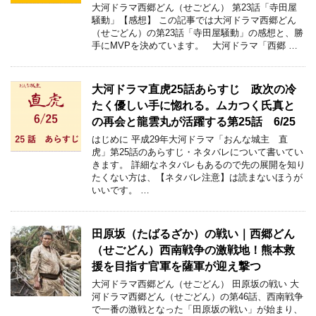
大河ドラマ西郷どん（せごどん） 第23話「寺田屋
騒動」【感想】 この記事では大河ドラマ西郷どん
（せごどん）の第23話「寺田屋騒動」の感想と、勝
手にMVPを決めています。 大河ドラマ「西郷 …
大河ドラマ直虎25話あらすじ 政次の冷
たく優しい手に惚れる。ムカつく氏真と
の再会と龍雲丸が活躍する第25話 6/25
はじめに 平成29年大河ドラマ「おんな城主 直
虎」第25話のあらすじ・ネタバレについて書いてい
きます。 詳細なネタバレもあるので先の展開を知り
たくない方は、【ネタバレ注意】は読まないほうが
いいです。 …
田原坂（たばるざか）の戦い｜西郷どん
（せごどん）西南戦争の激戦地！熊本救
援を目指す官軍を薩軍が迎え撃つ
大河ドラマ西郷どん（せごどん） 田原坂の戦い 大
河ドラマ西郷どん（せごどん）の第46話、西南戦争
で一番の激戦となった「田原坂の戦い」が始まり、