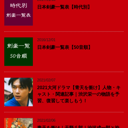
日本剣豪一覧表【時代別】
2016/12/01
日本剣豪一覧表【50音順】
2021/02/07
2021大河ドラマ【青天を衝け】人物・キ
ャスト・関連記事｜渋沢栄一の物語を予
習、復習して楽しもう！
2021/02/06
青天を衝け｜天野八郎｜渋沢成一郎と袂