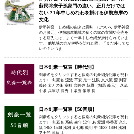
蘇民将来子孫家門の違い。正月だけでは
ない？1年中しめなわを掛ける伊勢志摩の
文化
伊勢神宮 しめ縄の由来と意味 について 伊勢神宮
のお膝元、伊勢志摩地域の多くの家の玄関や商売を
する店先には、よく一年中しめ縄が掛けられていま
す。 他地域の方が伊勢を訪れた際、「まだ外してな
いの？いつま …
日本剣豪一覧表【時代別】
剣豪名をクリックすると個別の剣豪紹介記事が見れ
ます↓ 剣豪名 流派 平安 鬼一 法眼 京八流 源 判官
義経 太刀の術 室町 念阿弥 慈恩（相馬 義元） 念流
中条 兵庫頭 長秀 中条流 飯篠 長 …
日本剣豪一覧表【50音順】
剣豪名をクリックすると個別の剣豪紹介記事が見れ
ます↓ 剣豪名 系統 生年 没年 あ 愛洲 移香斎 久忠
陰 1452 1538 浅利 又七郎 義明 中 1822 1894 浅利
又七郎 義信 中 …