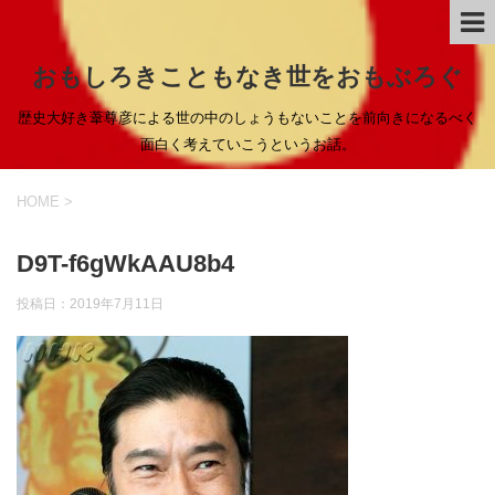
おもしろきこともなき世をおもぶろぐ
歴史大好き葦尊彦による世の中のしょうもないことを前向きになるべく
面白く考えていこうというお話。
HOME
>
D9T-f6gWkAAU8b4
投稿日：
2019年7月11日