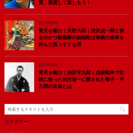
習、復習して楽しもう！
2021/02/06
青天を衝け｜天野八郎｜渋沢成一郎と袂
を分かつ彰義隊の副頭取は将棋の香車を
好んだ真っすぐな男
2021/02/04
青天を衝け｜渋沢平九郎｜戊辰戦争で壮
絶に散った渋沢栄一に愛された養子・平
九郎の生涯とは
カテゴリー