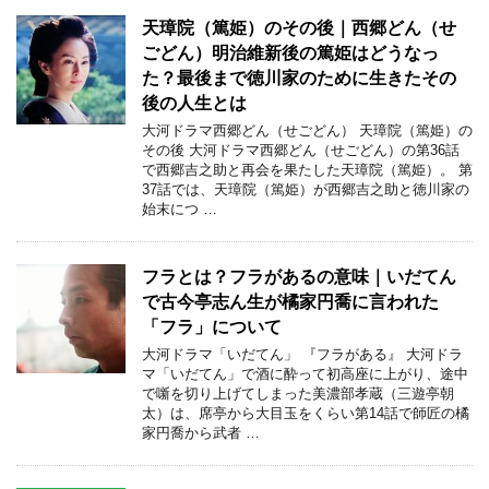
天璋院（篤姫）のその後｜西郷どん（せ
ごどん）明治維新後の篤姫はどうなっ
た？最後まで徳川家のために生きたその
後の人生とは
大河ドラマ西郷どん（せごどん） 天璋院（篤姫）の
その後 大河ドラマ西郷どん（せごどん）の第36話
で西郷吉之助と再会を果たした天璋院（篤姫）。 第
37話では、天璋院（篤姫）が西郷吉之助と徳川家の
始末につ …
フラとは？フラがあるの意味｜いだてん
で古今亭志ん生が橘家円喬に言われた
「フラ」について
大河ドラマ「いだてん」 『フラがある』 大河ドラ
マ「いだてん」で酒に酔って初高座に上がり、途中
で噺を切り上げてしまった美濃部孝蔵（三遊亭朝
太）は、席亭から大目玉をくらい第14話で師匠の橘
家円喬から武者 …