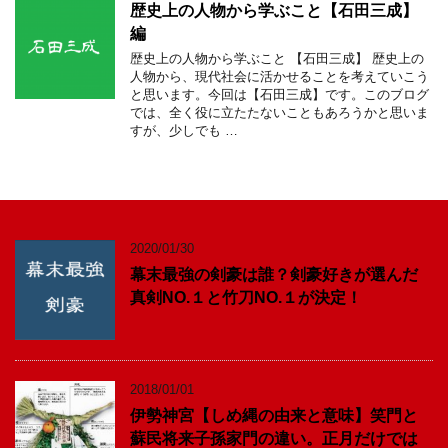
歴史上の人物から学ぶこと【石田三成】
編
歴史上の人物から学ぶこと 【石田三成】 歴史上の
人物から、現代社会に活かせることを考えていこう
と思います。今回は【石田三成】です。このブログ
では、全く役に立たたないこともあろうかと思いま
すが、少しでも …
2020/01/30
幕末最強の剣豪は誰？剣豪好きが選んだ
真剣NO.１と竹刀NO.１が決定！
2018/01/01
伊勢神宮【しめ縄の由来と意味】笑門と
蘇民将来子孫家門の違い。正月だけでは