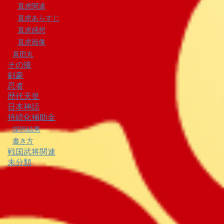
直虎関連
直虎あらすじ
直虎感想
直虎画像
真田丸
その後
剣豪
忍者
歴代天皇
日本神話
持続化補助金
採択結果
書き方
戦国武将関連
未分類