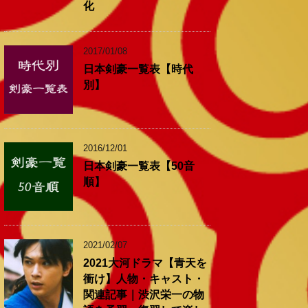
化
2017/01/08
日本剣豪一覧表【時代
別】
2016/12/01
日本剣豪一覧表【50音
順】
2021/02/07
2021大河ドラマ【青天を
衝け】人物・キャスト・
関連記事｜渋沢栄一の物