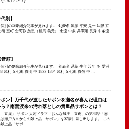
ないの？いつま …
時代別】
個別の剣豪紹介記事が見れます↓ 剣豪名 流派 平安 鬼一 法眼 京
の術 室町 念阿弥 慈恩（相馬 義元） 念流 中条 兵庫頭 長秀 中条流
0音順】
個別の剣豪紹介記事が見れます↓ 剣豪名 系統 生年 没年 あ 愛洲
38 浅利 又七郎 義明 中 1822 1894 浅利 又七郎 義信 中 …
サボン】万千代が渡したサボンを瀬名が喜んだ理由は
から？南蛮渡来の汚れ落としの貴重品サボンとは？
 直虎」 サボン 大河ドラマ「おんな城主 直虎」の第43話「恩
は瀬戸方久からの献上品「サボン」を家康に差し出します。 この
献上品「サボ …