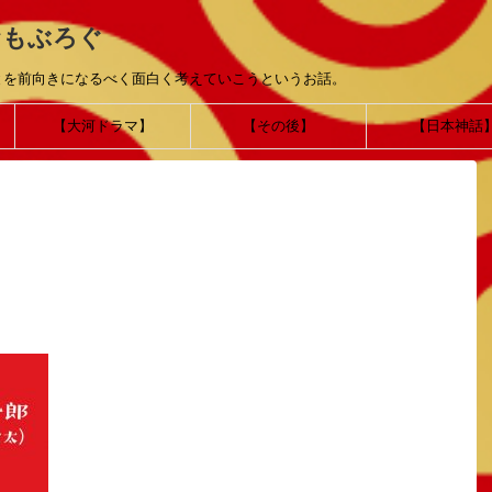
おもぶろぐ
とを前向きになるべく面白く考えていこうというお話。
【大河ドラマ】
【その後】
【日本神話