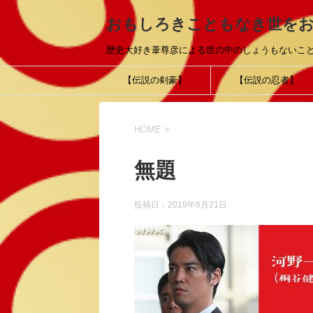
おもしろきこともなき世を
歴史大好き葦尊彦による世の中のしょうもないこ
【伝説の剣豪】
【伝説の忍者】
HOME
>
無題
投稿日：
2019年6月21日