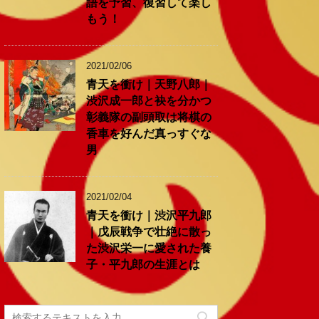
語を予習、復習して楽し
もう！
2021/02/06
青天を衝け｜天野八郎｜
渋沢成一郎と袂を分かつ
彰義隊の副頭取は将棋の
香車を好んだ真っすぐな
男
2021/02/04
青天を衝け｜渋沢平九郎
｜戊辰戦争で壮絶に散っ
た渋沢栄一に愛された養
子・平九郎の生涯とは