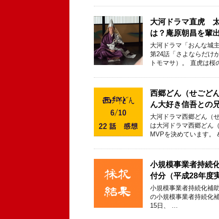
大河ドラマ直虎 
は？庵原朝昌を輩
大河ドラマ「おんな城主
第24話「さよならだけ
トモマサ）。 直虎は桜
西郷どん（せごどん
ん大好き信吾との兄
大河ドラマ西郷どん（せ
は大河ドラマ西郷どん（
MVPを決めています。 &n
小規模事業者持続
付分（平成28年度
小規模事業者持続化補
の小規模事業者持続化補
15日、 …