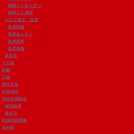
西郷どんあらすじ
西郷どん感想
おんな城主 直虎
直虎関連
直虎あらすじ
直虎感想
直虎画像
真田丸
その後
剣豪
忍者
歴代天皇
日本神話
持続化補助金
採択結果
書き方
戦国武将関連
未分類