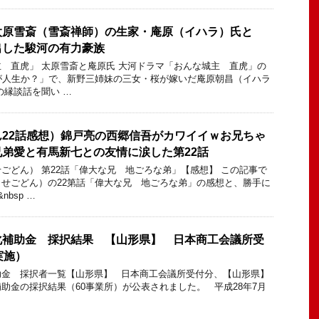
太原雪斎（雪斎禅師）の生家・庵原（イハラ）氏と
出した駿河の有力豪族
 直虎」 太原雪斎と庵原氏 大河ドラマ「おんな城主 直虎」の
が人生か？」で、新野三姉妹の三女・桜が嫁いだ庵原朝昌（イハラ
の縁談話を聞い …
22話感想）錦戸亮の西郷信吾がカワイイｗお兄ちゃ
弟愛と有馬新七との友情に涙した第22話
ごどん） 第22話「偉大な兄 地ごろな弟」【感想】 この記事で
せごどん）の22第話「偉大な兄 地ごろな弟」の感想と、勝手に
bsp …
化補助金 採択結果 【山形県】 日本商工会議所受
実施）
助金 採択者一覧【山形県】 日本商工会議所受付分、【山形県】
助金の採択結果（60事業所）が公表されました。 平成28年7月