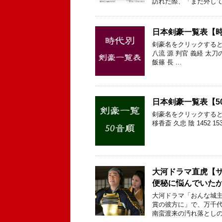
訪れた際、「まだ外して
日本剣豪一覧表【
剣豪名をクリックすると
八流 源 判官 義経 太刀
飯篠 長 …
日本剣豪一覧表【5
剣豪名をクリックすると
移香斎 久忠 陰 1452 15
大河ドラマ直虎【
便秘に悩んでいた
大河ドラマ「おんな城主
賞の彼方に」で、万千代
南蛮渡来の汚れ落としの