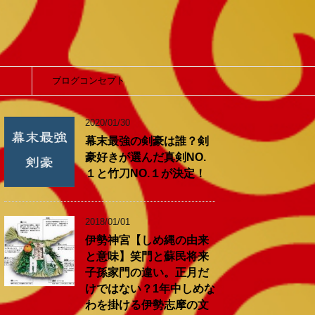
】
ブログコンセプト
2020/01/30
幕末最強の剣豪は誰？剣
豪好きが選んだ真剣NO.
１と竹刀NO.１が決定！
2018/01/01
伊勢神宮【しめ縄の由来
と意味】笑門と蘇民将来
子孫家門の違い。正月だ
けではない？1年中しめな
わを掛ける伊勢志摩の文