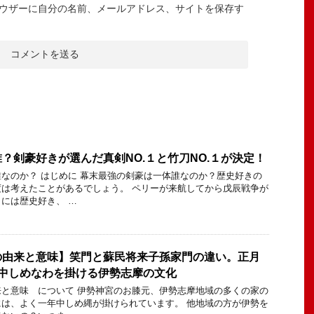
ウザーに自分の名前、メールアドレス、サイトを保存す
？剣豪好きが選んだ真剣NO.１と竹刀NO.１が決定！
なのか？ はじめに 幕末最強の剣豪は一体誰なのか？歴史好きの
は考えたことがあるでしょう。 ペリーが来航してから戊辰戦争が
には歴史好き、 …
の由来と意味】笑門と蘇民将来子孫家門の違い。正月
年中しめなわを掛ける伊勢志摩の文化
と意味 について 伊勢神宮のお膝元、伊勢志摩地域の多くの家の
は、よく一年中しめ縄が掛けられています。 他地域の方が伊勢を