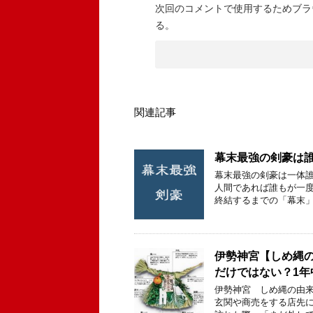
次回のコメントで使用するためブラ
る。
関連記事
幕末最強の剣豪は誰
幕末最強の剣豪は一体誰
人間であれば誰もが一度
終結するまでの「幕末」
伊勢神宮【しめ縄
だけではない？1
伊勢神宮 しめ縄の由来
玄関や商売をする店先に