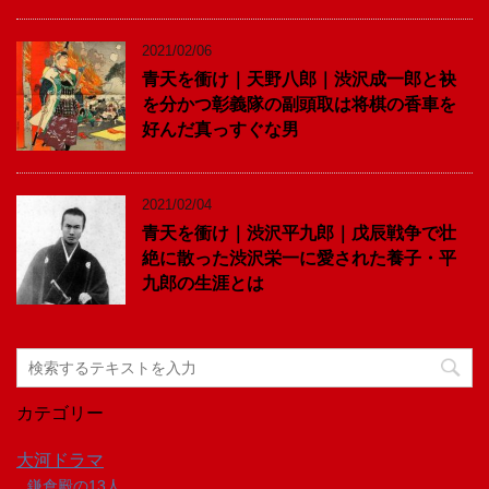
2021/02/06
青天を衝け｜天野八郎｜渋沢成一郎と袂
を分かつ彰義隊の副頭取は将棋の香車を
好んだ真っすぐな男
2021/02/04
青天を衝け｜渋沢平九郎｜戊辰戦争で壮
絶に散った渋沢栄一に愛された養子・平
九郎の生涯とは
カテゴリー
大河ドラマ
鎌倉殿の13人