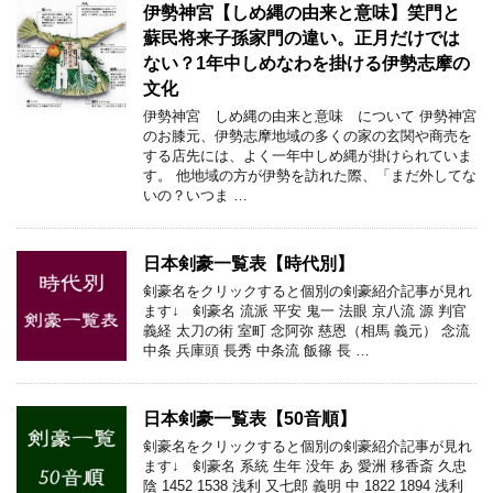
伊勢神宮【しめ縄の由来と意味】笑門と
蘇民将来子孫家門の違い。正月だけでは
ない？1年中しめなわを掛ける伊勢志摩の
文化
伊勢神宮 しめ縄の由来と意味 について 伊勢神宮
のお膝元、伊勢志摩地域の多くの家の玄関や商売を
する店先には、よく一年中しめ縄が掛けられていま
す。 他地域の方が伊勢を訪れた際、「まだ外してな
いの？いつま …
日本剣豪一覧表【時代別】
剣豪名をクリックすると個別の剣豪紹介記事が見れ
ます↓ 剣豪名 流派 平安 鬼一 法眼 京八流 源 判官
義経 太刀の術 室町 念阿弥 慈恩（相馬 義元） 念流
中条 兵庫頭 長秀 中条流 飯篠 長 …
日本剣豪一覧表【50音順】
剣豪名をクリックすると個別の剣豪紹介記事が見れ
ます↓ 剣豪名 系統 生年 没年 あ 愛洲 移香斎 久忠
陰 1452 1538 浅利 又七郎 義明 中 1822 1894 浅利