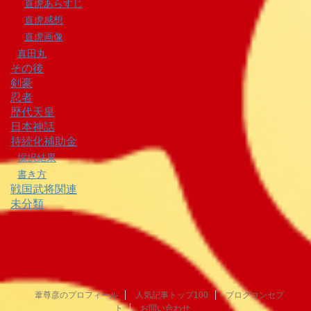
直虎あらすじ
直虎感想
直虎画像
真田丸
その後
剣豪
忍者
歴代天皇
日本神話
持続化補助金
採択結果
書き方
戦国武将関連
未分類
葦尊彦のプロフィール
人気記事トップ100
ブログコンセプ
ト
お問い合わせ