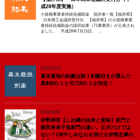
成28年度実施）
小規模事業者持続化補助金 採択者一覧【福井県】
日本商工会議所受付分、【福井県】の小規模事業
者持続化補助金の採択結果（71事業所）が公表され
ました。 平成28年7月15日、 …
2020/01/30
幕末最強の剣豪は誰？剣豪好きが選んだ
真剣NO.１と竹刀NO.１が決定！
2018/01/01
伊勢神宮【しめ縄の由来と意味】笑門と
蘇民将来子孫家門の違い。正月だけでは
ない？1年中しめなわを掛ける伊勢志摩の