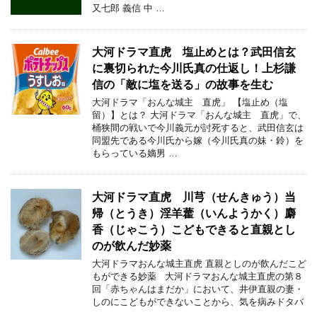
又七郎 義信 中 …
大河ドラマ直虎 塩止めとは？武田信玄
に裏切られた今川氏真の仕返し！上杉謙
信の「敵に塩を送る」の故事を生む
大河ドラマ「おんな城主 直虎」 【塩止め（塩
留）】とは？ 大河ドラマ「おんな城主 直虎」で、
桶狭間の戦いで今川義元が討死すると、武田信玄は
同盟先である今川氏から嫁（今川氏真の妹・鈴）を
もらっている嫡男 …
大河ドラマ直虎 川芎（せんきゅう）当
帰（とうき）淫羊藿（いんようかく）麝
香（じゃこう）こどもできると直親とし
のが飲んだ妙薬
大河ドラマおんな城主直虎 直親としのが飲んだこど
もができる妙薬 大河ドラマおんな城主直虎の第８
回「赤ちゃんはまだか」において、井伊直親の妻・
しのにこどもができないことから、気を病みドタバ
…