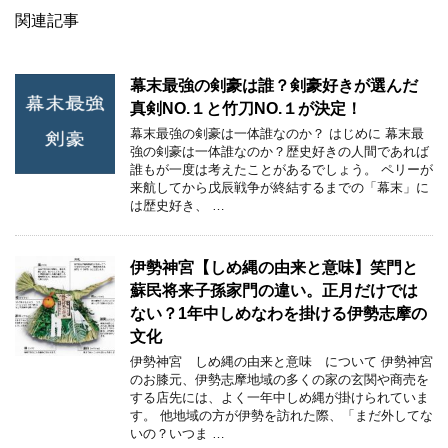
関連記事
幕末最強の剣豪は誰？剣豪好きが選んだ
真剣NO.１と竹刀NO.１が決定！
幕末最強の剣豪は一体誰なのか？ はじめに 幕末最
強の剣豪は一体誰なのか？歴史好きの人間であれば
誰もが一度は考えたことがあるでしょう。 ペリーが
来航してから戊辰戦争が終結するまでの「幕末」に
は歴史好き、 …
伊勢神宮【しめ縄の由来と意味】笑門と
蘇民将来子孫家門の違い。正月だけでは
ない？1年中しめなわを掛ける伊勢志摩の
文化
伊勢神宮 しめ縄の由来と意味 について 伊勢神宮
のお膝元、伊勢志摩地域の多くの家の玄関や商売を
する店先には、よく一年中しめ縄が掛けられていま
す。 他地域の方が伊勢を訪れた際、「まだ外してな
いの？いつま …