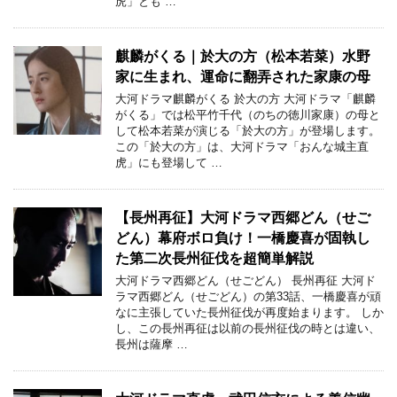
虎」とも …
麒麟がくる｜於大の方（松本若菜）水野
家に生まれ、運命に翻弄された家康の母
大河ドラマ麒麟がくる 於大の方 大河ドラマ「麒麟
がくる」では松平竹千代（のちの徳川家康）の母と
して松本若菜が演じる「於大の方」が登場します。
この「於大の方」は、大河ドラマ「おんな城主直
虎」にも登場して …
【長州再征】大河ドラマ西郷どん（せご
どん）幕府ボロ負け！一橋慶喜が固執し
た第二次長州征伐を超簡単解説
大河ドラマ西郷どん（せごどん） 長州再征 大河ド
ラマ西郷どん（せごどん）の第33話、一橋慶喜が頑
なに主張していた長州征伐が再度始まります。 しか
し、この長州再征は以前の長州征伐の時とは違い、
長州は薩摩 …