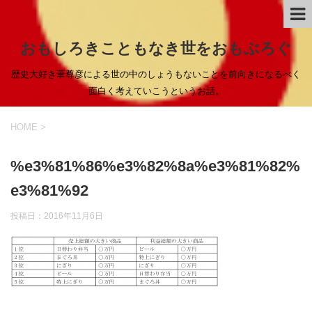
おもしろきこともなき世をおもぶろぐ
歴史大好き葦尊彦による世の中のしょうもないことを前向きになるべく
面白く考えていこうというお話。
HOME
>
%e3%81%86%e3%82%8a%e3%81%82%
e3%81%92
投稿日：
2016年11月6日