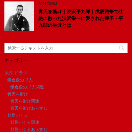
2021/02/04
青天を衝け｜渋沢平九郎｜戊辰戦争で壮
絶に散った渋沢栄一に愛された養子・平
九郎の生涯とは
カテゴリー
大河ドラマ
鎌倉殿の13人
鎌倉殿の13人関連
青天を衝け
青天を衝け関連
青天を衝けあらすじ
麒麟がくる
麒麟がくる関連
麒麟がくるあらすじ