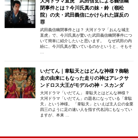
大河ドラマ直虎 武田信玄による義信幽
閉事件とは？今川氏真の妹・鈴（嶺松
院）の夫・武田義信にかけられた謀反の
罪
武田義信幽閉事件とは？ 大河ドラマ「おんな城主
直虎」で、今川氏真が驚いた武田義信幽閉事件につ
いて簡単に紹介したいと思います。 なぜ武田の内
紛に、今川氏真が驚いているのかというと、そもそ
…
いだてん｜韋駄天とはどんな神様？御馳
走の由来にもなった走りの神はアレクサ
ンドロス大王がモデルの神・スカンダ
大河ドラマ「いだてん」 韋駄天とはどんな神様？
大河ドラマ「いだてん」の題名になっている「韋駄
天」という神様。 「韋駄天」といえば主人公の金栗
四三のように足の速い人を指す代名詞にもなってい
ますが、本来 …