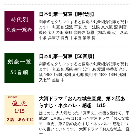
日本剣豪一覧表【時代別】
剣豪名をクリックすると個別の剣豪紹介記事が見れ
ます↓ 剣豪名 流派 平安 鬼一 法眼 京八流 源 判官
義経 太刀の術 室町 念阿弥 慈恩（相馬 義元） 念流
中条 兵庫頭 長秀 中条流 飯篠 長 …
日本剣豪一覧表【50音順】
剣豪名をクリックすると個別の剣豪紹介記事が見れ
ます↓ 剣豪名 系統 生年 没年 あ 愛洲 移香斎 久忠
陰 1452 1538 浅利 又七郎 義明 中 1822 1894 浅利
又七郎 義信 中 …
大河ドラマ「おんな城主直虎」第２話あ
らすじ・ネタバレ・感想 1/15
はじめに 大人気だった「真田丸」の後を受けて、平
成29年1月8日からはじまった大河ドラマ「おんな城
主 直虎」第２話のあらすじ・ネタバレ・感想につ
いて書いていきます。 大河ドラマ「おんな城主 直