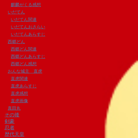
麒麟がくる感想
いだてん
いだてん関連
いだてんおさらい
いだてんあらすじ
西郷どん
西郷どん関連
西郷どんあらすじ
西郷どん感想
おんな城主 直虎
直虎関連
直虎あらすじ
直虎感想
直虎画像
真田丸
その後
剣豪
忍者
歴代天皇