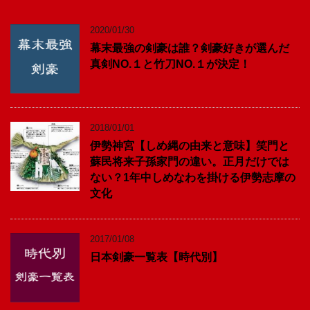
2020/01/30
幕末最強の剣豪は誰？剣豪好きが選んだ
真剣NO.１と竹刀NO.１が決定！
2018/01/01
伊勢神宮【しめ縄の由来と意味】笑門と
蘇民将来子孫家門の違い。正月だけでは
ない？1年中しめなわを掛ける伊勢志摩の
文化
2017/01/08
日本剣豪一覧表【時代別】