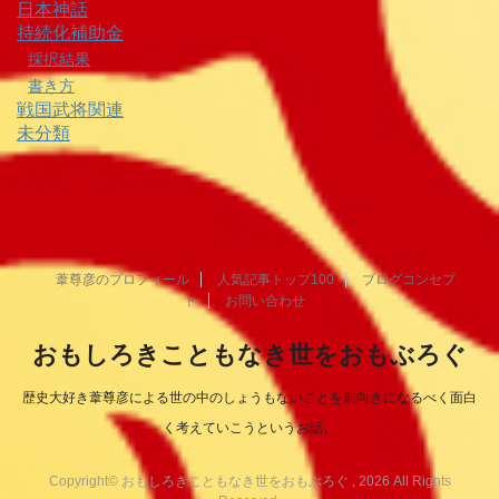
日本神話
持続化補助金
採択結果
書き方
戦国武将関連
未分類
葦尊彦のプロフィール
人気記事トップ100
ブログコンセプ
ト
お問い合わせ
おもしろきこともなき世をおもぶろぐ
歴史大好き葦尊彦による世の中のしょうもないことを前向きになるべく面白
く考えていこうというお話。
Copyright© おもしろきこともなき世をおもぶろぐ , 2026 All Rights