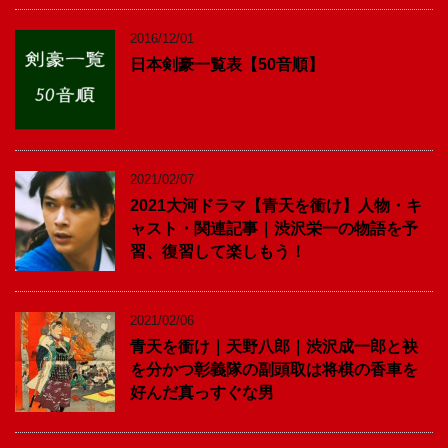
2016/12/01
日本剣豪一覧表【50音順】
2021/02/07
2021大河ドラマ【青天を衝け】人物・キ
ャスト・関連記事｜渋沢栄一の物語を予
習、復習して楽しもう！
2021/02/06
青天を衝け｜天野八郎｜渋沢成一郎と袂
を分かつ彰義隊の副頭取は将棋の香車を
好んだ真っすぐな男