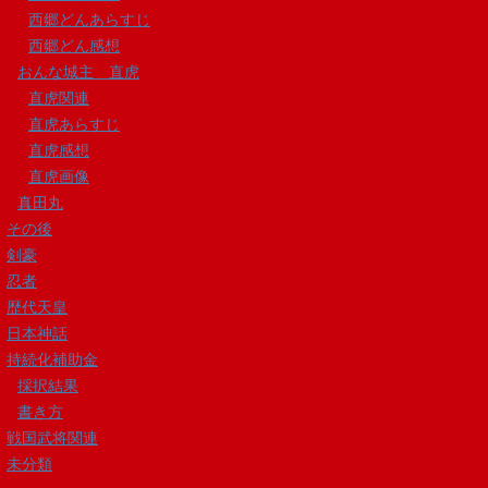
西郷どんあらすじ
西郷どん感想
おんな城主 直虎
直虎関連
直虎あらすじ
直虎感想
直虎画像
真田丸
その後
剣豪
忍者
歴代天皇
日本神話
持続化補助金
採択結果
書き方
戦国武将関連
未分類