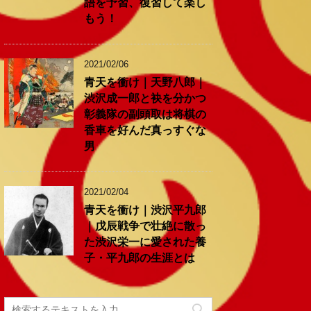
語を予習、復習して楽し
もう！
2021/02/06
青天を衝け｜天野八郎｜
渋沢成一郎と袂を分かつ
彰義隊の副頭取は将棋の
香車を好んだ真っすぐな
男
2021/02/04
青天を衝け｜渋沢平九郎
｜戊辰戦争で壮絶に散っ
た渋沢栄一に愛された養
子・平九郎の生涯とは