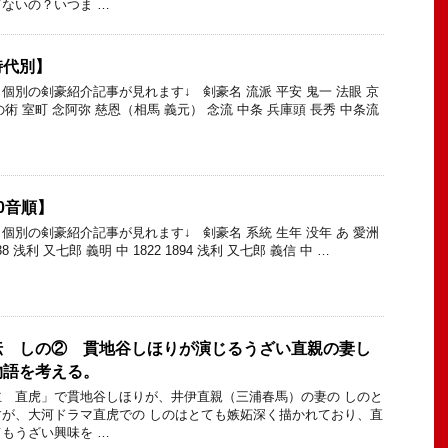
ないの？いつま …
時代別】
個別の剣豪紹介記事が見れます↓ 剣豪名 流派 平安 鬼一 法眼 京
の術 室町 念阿弥 慈恩（相馬 義元） 念流 中条 兵庫頭 長秀 中条流
0音順】
個別の剣豪紹介記事が見れます↓ 剣豪名 系統 生年 没年 あ 愛洲
38 浅利 又七郎 義明 中 1822 1894 浅利 又七郎 義信 中 …
伝 しの② 貫地谷しほりが演じるうざい直親の妻し
物語を考える。
 直虎」で貫地谷しほりが、井伊直親（三浦春馬）の妻の しのと
が、大河ドラマ直虎での しのはとても嫉妬深く描かれており、直
もうざい興味を …