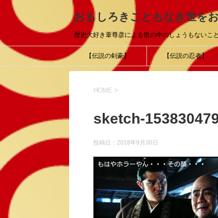
おもしろきこともなき世を
歴史大好き葦尊彦による世の中のしょうもないこ
【伝説の剣豪】
【伝説の忍者】
HOME
>
sketch-15383047
投稿日：
2018年9月30日