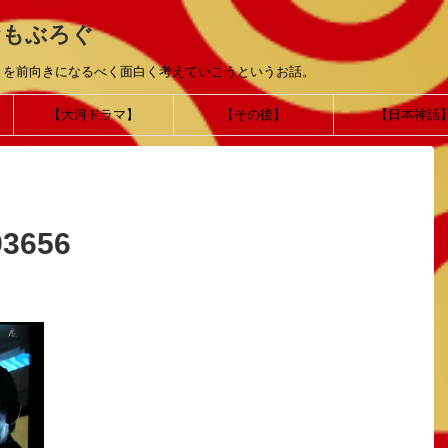
おもぶろぐ
とを前向きになるべく面白く考えていこうというお話。
【大河ドラマ】
【その後】
【日本神話
93656