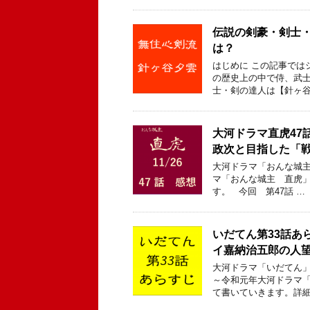
伝説の剣豪・剣士
は？
はじめに この記事では
の歴史上の中で侍、武
士・剣の達人は【針ヶ谷
大河ドラマ直虎47
政次と目指した「戦
大河ドラマ「おんな城主
マ「おんな城主 直虎」
す。 今回 第47話 …
いだてん第33話あ
イ嘉納治五郎の人
大河ドラマ「いだてん」
～令和元年大河ドラマ「
て書いていきます。詳細