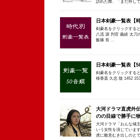
訪れた際、「まだ外して
日本剣豪一覧表【
剣豪名をクリックすると
八流 源 判官 義経 太刀
飯篠 長 …
日本剣豪一覧表【5
剣豪名をクリックすると
移香斎 久忠 陰 1452 15
大河ドラマ直虎外
のの目線で勝手に
大河ドラマ「おんな城主
いう女性を演じています
虎に敵意むき出しのとて