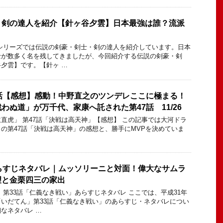
・剣の達人を紹介【針ヶ谷夕雲】日本最強は誰？流派
シリーズでは伝説の剣豪・剣士・剣の達人を紹介しています。日本
士が数多く名を残してきましたが、今回紹介する伝説の剣豪・剣
夕雲】です。【針ヶ …
話【感想】感動！中野直之のツンデレここに極まる！
わぬ道」が万千代、家康へ託された第47話 11/26
直虎」 第47話「決戦は高天神」【感想】 この記事では大河ドラ
の第47話「決戦は高天神」の感想と、勝手にMVPを決めていま
らすじネタバレ｜ムッソリーニと対面！偉大なサムラ
望と金栗四三の家出
 第33話「仁義なき戦い」あらすじネタバレ ここでは、平成31年
いだてん」第33話「仁義なき戦い」のあらすじ・ネタバレについ
なネタバレ …