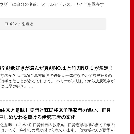
ウザーに自分の名前、メールアドレス、サイトを保存す
？剣豪好きが選んだ真剣NO.１と竹刀NO.１が決定！
なのか？ はじめに 幕末最強の剣豪は一体誰なのか？歴史好きの
は考えたことがあるでしょう。 ペリーが来航してから戊辰戦争が
には歴史好き、 …
の由来と意味】笑門と蘇民将来子孫家門の違い。正月
年中しめなわを掛ける伊勢志摩の文化
と意味 について 伊勢神宮のお膝元、伊勢志摩地域の多くの家の
は、よく一年中しめ縄が掛けられています。 他地域の方が伊勢を