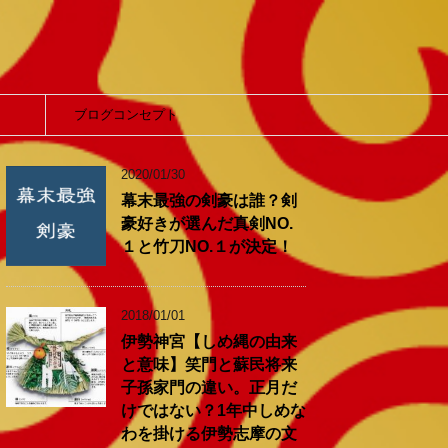
】
ブログコンセプト
2020/01/30
幕末最強の剣豪は誰？剣
豪好きが選んだ真剣NO.
１と竹刀NO.１が決定！
2018/01/01
伊勢神宮【しめ縄の由来
と意味】笑門と蘇民将来
子孫家門の違い。正月だ
けではない？1年中しめな
わを掛ける伊勢志摩の文