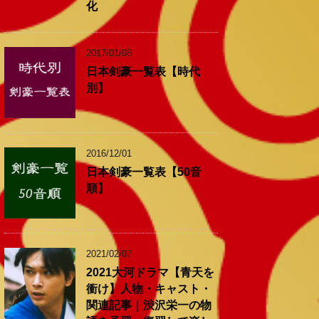
化
2017/01/08
日本剣豪一覧表【時代
別】
2016/12/01
日本剣豪一覧表【50音
順】
2021/02/07
2021大河ドラマ【青天を
衝け】人物・キャスト・
関連記事｜渋沢栄一の物