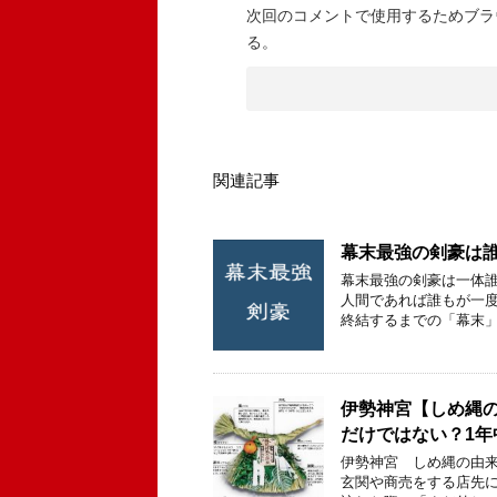
次回のコメントで使用するためブラ
る。
関連記事
幕末最強の剣豪は誰
幕末最強の剣豪は一体誰
人間であれば誰もが一度
終結するまでの「幕末」
伊勢神宮【しめ縄
だけではない？1
伊勢神宮 しめ縄の由来
玄関や商売をする店先に