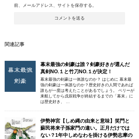
前、メールアドレス、サイトを保存する。
関連記事
幕末最強の剣豪は誰？剣豪好きが選んだ
真剣NO.１と竹刀NO.１が決定！
幕末最強の剣豪は一体誰なのか？ はじめに 幕末最
強の剣豪は一体誰なのか？歴史好きの人間であれば
誰もが一度は考えたことがあるでしょう。 ペリーが
来航してから戊辰戦争が終結するまでの「幕末」に
は歴史好き、 …
伊勢神宮【しめ縄の由来と意味】笑門と
蘇民将来子孫家門の違い。正月だけでは
ない？1年中しめなわを掛ける伊勢志摩の