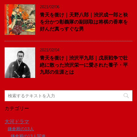
2021/02/06
青天を衝け｜天野八郎｜渋沢成一郎と袂
を分かつ彰義隊の副頭取は将棋の香車を
好んだ真っすぐな男
2021/02/04
青天を衝け｜渋沢平九郎｜戊辰戦争で壮
絶に散った渋沢栄一に愛された養子・平
九郎の生涯とは
カテゴリー
大河ドラマ
鎌倉殿の13人
鎌倉殿の13人関連