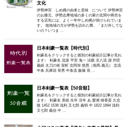
文化
伊勢神宮 しめ縄の由来と意味 について 伊勢神宮
のお膝元、伊勢志摩地域の多くの家の玄関や商売を
する店先には、よく一年中しめ縄が掛けられていま
す。 他地域の方が伊勢を訪れた際、「まだ外してな
いの？いつま …
日本剣豪一覧表【時代別】
剣豪名をクリックすると個別の剣豪紹介記事が見れ
ます↓ 剣豪名 流派 平安 鬼一 法眼 京八流 源 判官
義経 太刀の術 室町 念阿弥 慈恩（相馬 義元） 念流
中条 兵庫頭 長秀 中条流 飯篠 長 …
日本剣豪一覧表【50音順】
剣豪名をクリックすると個別の剣豪紹介記事が見れ
ます↓ 剣豪名 系統 生年 没年 あ 愛洲 移香斎 久忠
陰 1452 1538 浅利 又七郎 義明 中 1822 1894 浅利
又七郎 義信 中 …