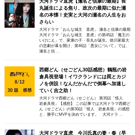
大河ドラマ直虎【瀬名と信康の最期】長
丸誕生による焦り、政次の最期に似た瀬
名の本懐！史実と大河の瀬名の人生をお
さらい
大河ドラマ「おんな城主 直虎」 瀬名と信康の最期
大河ドラマ「おんな城主 直虎」の第45話「魔王の
いけにえ」で、家康の子・長丸が誕生。徳川家最大
の悲劇が幕を開け、第46話「悪女について」では、
瀬名と信 …
西郷どん（せごどん30話感想）鶴瓶の岩
倉具視登場！イワクランドには罠とカジ
ノを併設！なんだかんだで倒幕へ加速し
ていく吉之助！
大河ドラマ西郷どん（せごどん） 第30話「怪人
岩倉具視」【感想】 この記事では大河ドラマ西郷ど
ん（せごどん）の第30話「怪人 岩倉具視」の感想
と、勝手にMVPを決めています。 大河ドラ …
大河ドラマ直虎 今川氏真の妻・春（早