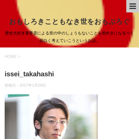
おもしろきこともなき世をおもぶろぐ
歴史大好き葦尊彦による世の中のしょうもないことを前向きになるべく
面白く考えていこうというお話。
HOME
>
issei_takahashi
投稿日：
2017年1月29日