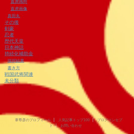
直虎感想
直虎画像
真田丸
その後
剣豪
忍者
歴代天皇
日本神話
持続化補助金
採択結果
書き方
戦国武将関連
未分類
葦尊彦のプロフィール
人気記事トップ100
ブログコンセプ
ト
お問い合わせ