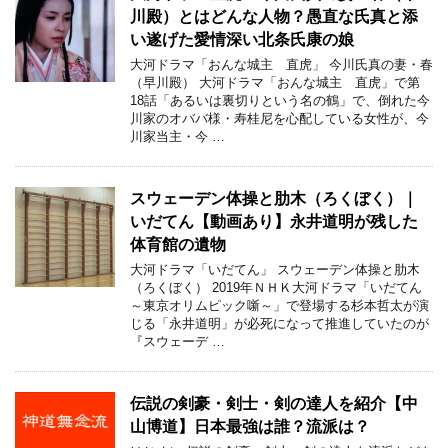
川殿）とはどんな人物？愚直な氏真と添
い遂げた愛情深い北条氏康の娘
大河ドラマ「おんな城主 直虎」 今川氏真の妻・春
（早川殿） 大河ドラマ「おんな城主 直虎」で第
18話「あるいは裏切りという名の鶴」で、倒れた今
川家のオババ様・寿桂尼を心配している女性が、今
川家当主・今 …
スウェーデン体操と肋木（ろくぼく）｜
いだてん【動画あり】永井道明が残した
体育館の遺物
大河ドラマ「いだてん」 スウェーデン体操と肋木
（ろくぼく） 2019年ＮＨＫ大河ドラマ「いだてん
～東京オリムピック噺～」で登場する杉本哲太が演
じる「永井道明」が必死になって推進していたのが
『スウェーデ …
伝説の剣豪・剣士・剣の達人を紹介【中
山博道】日本最強は誰？流派は？