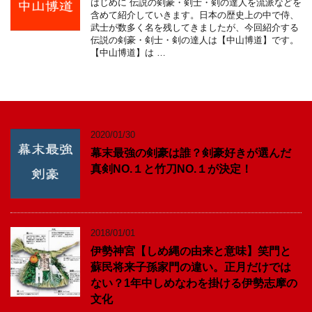
はじめに 伝説の剣豪・剣士・剣の達人を流派などを
含めて紹介していきます。日本の歴史上の中で侍、
武士が数多く名を残してきましたが、今回紹介する
伝説の剣豪・剣士・剣の達人は【中山博道】です。
【中山博道】は …
2020/01/30
幕末最強の剣豪は誰？剣豪好きが選んだ
真剣NO.１と竹刀NO.１が決定！
2018/01/01
伊勢神宮【しめ縄の由来と意味】笑門と
蘇民将来子孫家門の違い。正月だけでは
ない？1年中しめなわを掛ける伊勢志摩の
文化