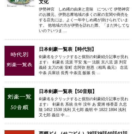
文化
伊勢神宮 しめ縄の由来と意味 について 伊勢神宮
のお膝元、伊勢志摩地域の多くの家の玄関や商売を
する店先には、よく一年中しめ縄が掛けられていま
す。 他地域の方が伊勢を訪れた際、「まだ外してな
いの？いつま …
日本剣豪一覧表【時代別】
剣豪名をクリックすると個別の剣豪紹介記事が見れ
ます↓ 剣豪名 流派 平安 鬼一 法眼 京八流 源 判官
義経 太刀の術 室町 念阿弥 慈恩（相馬 義元） 念流
中条 兵庫頭 長秀 中条流 飯篠 長 …
日本剣豪一覧表【50音順】
剣豪名をクリックすると個別の剣豪紹介記事が見れ
ます↓ 剣豪名 系統 生年 没年 あ 愛洲 移香斎 久忠
陰 1452 1538 浅利 又七郎 義明 中 1822 1894 浅利
又七郎 義信 中 …
西郷どん（せごどん）38話39話40話41話