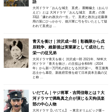
語
大河ドラマ「おんな城主 直虎」 厭離穢土（おんり
えど）とは 大河ドラマ「おんな城主 直虎」の第
33話「嫌われ政次の一生」で、直虎と政次は近藤康
用の策にひっかかり、徳川軍に弓を引いたとして疑
われて直虎は …
青天を衝け｜渋沢成一郎｜彰義隊から戊
辰戦争、維新後は実業家として成功した
栄一の従兄弟
大河ドラマ青天を衝く 渋沢成一郎 2021年、NHK大
河ドラマ「青天を衝け」の主役は令和6年（2024
年）から新一万円札の顔となる渋沢栄一。 尊王攘夷
志士から幕臣、新政府官僚を経て日本資本主義の父
と称 …
いだてん｜ヤジ将軍・吉岡信敬とは？大
河ドラマで満島真之介が演じる天狗倶楽
部の中心人物
大河ドラマ【いだてん】 ～東京オリムピック噺～