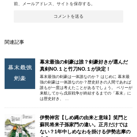
前、メールアドレス、サイトを保存する。
関連記事
幕末最強の剣豪は誰？剣豪好きが選んだ
真剣NO.１と竹刀NO.１が決定！
幕末最強の剣豪は一体誰なのか？ はじめに 幕末最
強の剣豪は一体誰なのか？歴史好きの人間であれば
誰もが一度は考えたことがあるでしょう。 ペリーが
来航してから戊辰戦争が終結するまでの「幕末」に
は歴史好き、 …
伊勢神宮【しめ縄の由来と意味】笑門と
蘇民将来子孫家門の違い。正月だけでは
ない？1年中しめなわを掛ける伊勢志摩の