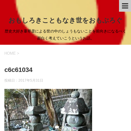
おもしろきこともなき世をおもぶろぐ
歴史大好き葦尊彦による世の中のしょうもないことを前向きになるべく
面白く考えていこうというお話。
HOME
>
c6c61034
投稿日：
2017年5月31日