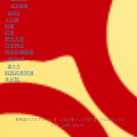
直虎画像
真田丸
その後
剣豪
忍者
歴代天皇
日本神話
持続化補助金
採択結果
書き方
戦国武将関連
未分類
葦尊彦のプロフィール
人気記事トップ100
ブログコンセプ
ト
お問い合わせ