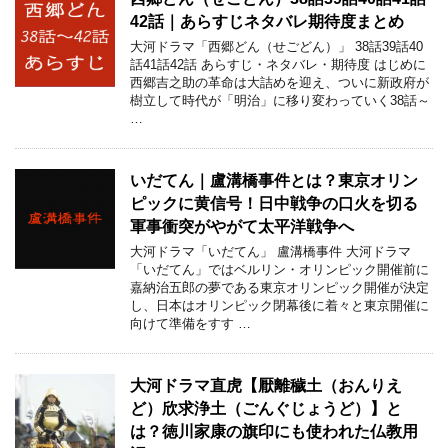
42話｜あらすじネタバレ期待度まとめ
大河ドラマ「西郷どん（せごどん）」 38話39話40
話41話42話 あらすじ・ネタバレ・期待度 はじめに
西郷吉之助の革命は大詰めを迎え、ついに新政府が
樹立して時代が「明治」に移り変わっていく38話～
…
いだてん｜盧溝橋事件とは？東京オリン
ピックに黄信号！日中戦争の口火を切る
軍事衝突がやがて太平洋戦争へ
大河ドラマ「いだてん」 盧溝橋事件 大河ドラマ
「いだてん」ではベルリン・オリンピック開催前に
嘉納治五郎の夢である東京オリンピック開催が決定
し、日本はオリンピック閉幕後に着々と東京開催に
向けて準備をすす …
大河ドラマ直虎【厭離穢土（おんりえ
ど）欣求浄土（ごんぐじょうど）】と
は？徳川家康の旗印にも使われた仏教用