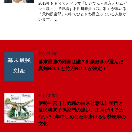
2019年ＮＨＫ大河ドラマ「いだてん～東京オリムピ
ック噺～」で登場する押川春浪（武井壮）が率いる
「天狗倶楽部」の中でひときわ目立っている人物が
います。 …
2020/01/30
幕末最強の剣豪は誰？剣豪好きが選んだ
真剣NO.１と竹刀NO.１が決定！
2018/01/01
伊勢神宮【しめ縄の由来と意味】笑門と
蘇民将来子孫家門の違い。正月だけでは
ない？1年中しめなわを掛ける伊勢志摩の
文化