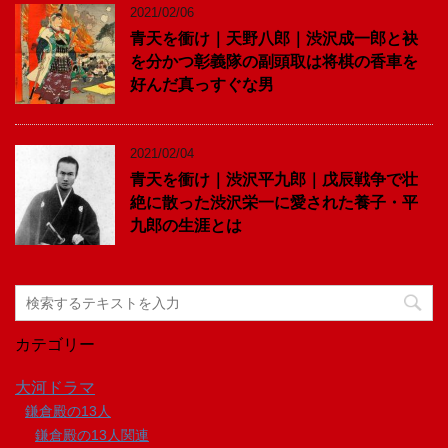
2021/02/06
青天を衝け｜天野八郎｜渋沢成一郎と袂
を分かつ彰義隊の副頭取は将棋の香車を
好んだ真っすぐな男
2021/02/04
青天を衝け｜渋沢平九郎｜戊辰戦争で壮
絶に散った渋沢栄一に愛された養子・平
九郎の生涯とは
カテゴリー
大河ドラマ
鎌倉殿の13人
鎌倉殿の13人関連