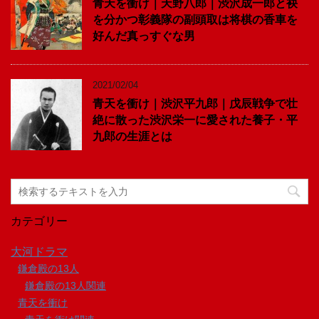
青天を衝け｜天野八郎｜渋沢成一郎と袂
を分かつ彰義隊の副頭取は将棋の香車を
好んだ真っすぐな男
2021/02/04
青天を衝け｜渋沢平九郎｜戊辰戦争で壮
絶に散った渋沢栄一に愛された養子・平
九郎の生涯とは
カテゴリー
大河ドラマ
鎌倉殿の13人
鎌倉殿の13人関連
青天を衝け