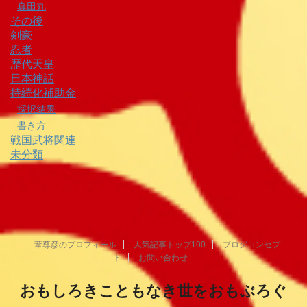
真田丸
その後
剣豪
忍者
歴代天皇
日本神話
持続化補助金
採択結果
書き方
戦国武将関連
未分類
葦尊彦のプロフィール
人気記事トップ100
ブログコンセプ
ト
お問い合わせ
おもしろきこともなき世をおもぶろぐ