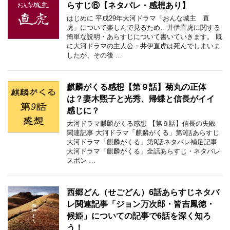
らすじ⑥【ネタバレ・感想あり】
はじめに 平成29年大河ドラマ「おんな城主 直
虎」について楽しんで見るため、井伊直虎に関する
簡単な説明・あらすじについて書いていきます。 既
に大河ドラマの主人公・井伊直虎は死んでしまいま
したが、その後 …
麒麟がくる感想【第９話】菊丸の正体
は？妻木煕子と光秀、帰蝶と信長がイイ
感じに？
大河ドラマ麒麟がくる感想 【第９話】信長の失敗
関連記事 大河ドラマ「麒麟がくる」第9話あらすじ
大河ドラマ「麒麟がくる」第9話ネタバレ補足記事
大河ドラマ「麒麟がくる」全話あらすじ・ネタバレ
スポン …
西郷どん（せごどん）6話あらすじネタバ
レ関連記事「ジョン万次郎・皆吉鳳徳・
候姫」についての記事で6話を深く知ろ
う！