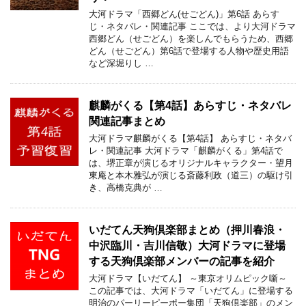
大河ドラマ「西郷どん(せごどん)」第6話 あらす
じ・ネタバレ・関連記事 ここでは、より大河ドラマ
西郷どん（せごどん）を楽しんでもらうため、西郷
どん（せごどん）第6話で登場する人物や歴史用語
など深堀りし …
麒麟がくる【第4話】あらすじ・ネタバレ
関連記事まとめ
大河ドラマ麒麟がくる【第4話】 あらすじ・ネタバ
レ・関連記事 大河ドラマ「麒麟がくる」第4話で
は、堺正章が演じるオリジナルキャラクター・望月
東庵と本木雅弘が演じる斎藤利政（道三）の駆け引
き、高橋克典が …
いだてん天狗倶楽部まとめ（押川春浪・
中沢臨川・吉川信敬）大河ドラマに登場
する天狗倶楽部メンバーの記事を紹介
大河ドラマ【いだてん】 ～東京オリムピック噺～
この記事では、大河ドラマ「いだてん」に登場する
明治のパーリーピーポー集団「天狗倶楽部」のメン