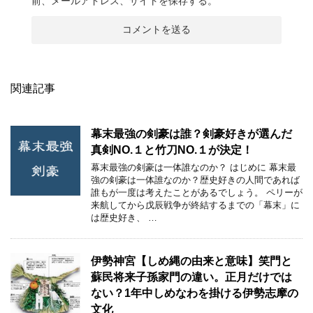
前、メールアドレス、サイトを保存する。
関連記事
幕末最強の剣豪は誰？剣豪好きが選んだ
真剣NO.１と竹刀NO.１が決定！
幕末最強の剣豪は一体誰なのか？ はじめに 幕末最
強の剣豪は一体誰なのか？歴史好きの人間であれば
誰もが一度は考えたことがあるでしょう。 ペリーが
来航してから戊辰戦争が終結するまでの「幕末」に
は歴史好き、 …
伊勢神宮【しめ縄の由来と意味】笑門と
蘇民将来子孫家門の違い。正月だけでは
ない？1年中しめなわを掛ける伊勢志摩の
文化