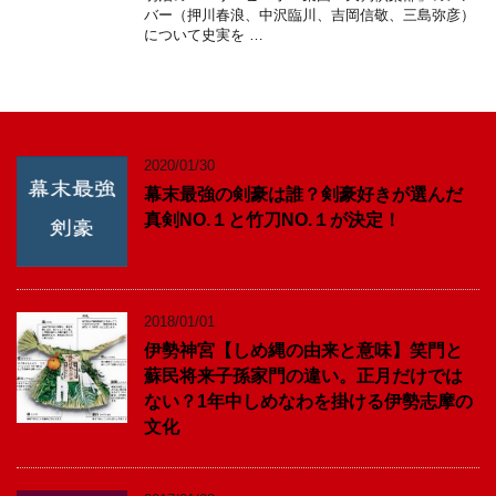
バー（押川春浪、中沢臨川、吉岡信敬、三島弥彦）
について史実を …
2020/01/30
幕末最強の剣豪は誰？剣豪好きが選んだ
真剣NO.１と竹刀NO.１が決定！
2018/01/01
伊勢神宮【しめ縄の由来と意味】笑門と
蘇民将来子孫家門の違い。正月だけでは
ない？1年中しめなわを掛ける伊勢志摩の
文化