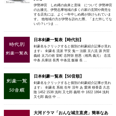
伊勢神宮 しめ縄の由来と意味 について 伊勢神宮
のお膝元、伊勢志摩地域の多くの家の玄関や商売を
する店先には、よく一年中しめ縄が掛けられていま
す。 他地域の方が伊勢を訪れた際、「まだ外してな
いの？いつま …
日本剣豪一覧表【時代別】
剣豪名をクリックすると個別の剣豪紹介記事が見れ
ます↓ 剣豪名 流派 平安 鬼一 法眼 京八流 源 判官
義経 太刀の術 室町 念阿弥 慈恩（相馬 義元） 念流
中条 兵庫頭 長秀 中条流 飯篠 長 …
日本剣豪一覧表【50音順】
剣豪名をクリックすると個別の剣豪紹介記事が見れ
ます↓ 剣豪名 系統 生年 没年 あ 愛洲 移香斎 久忠
陰 1452 1538 浅利 又七郎 義明 中 1822 1894 浅利
又七郎 義信 中 …
大河ドラマ「おんな城主直虎」簡単なあ