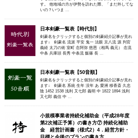
す。 他地域の方が伊勢を訪れた際、「まだ外してな
いの？いつま …
日本剣豪一覧表【時代別】
剣豪名をクリックすると個別の剣豪紹介記事が見れ
ます↓ 剣豪名 流派 平安 鬼一 法眼 京八流 源 判官
義経 太刀の術 室町 念阿弥 慈恩（相馬 義元） 念流
中条 兵庫頭 長秀 中条流 飯篠 長 …
日本剣豪一覧表【50音順】
剣豪名をクリックすると個別の剣豪紹介記事が見れ
ます↓ 剣豪名 系統 生年 没年 あ 愛洲 移香斎 久忠
陰 1452 1538 浅利 又七郎 義明 中 1822 1894 浅利
又七郎 義信 中 …
小規模事業者持続化補助金（平成28年度
第2次補正予算）の書き方⑦ 持続化補助
金 経営計画書（様式2）4．経営方針・
目標と今後のプランの書き方