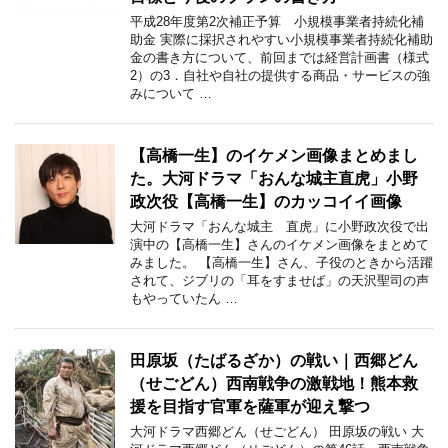
平成28年度第2次補正予算 小規模事業者持続化補
助金 実際に採択されやすい小規模事業者持続化補助
金の書き方について、前回までは経営計画書（様式
2）の3．自社や自社の提供する商品・サービスの強
みについて …
【高橋一生】のイケメン画像まとめまし
た。大河ドラマ「おんな城主直虎」小野
政次役【高橋一生】のカッコイイ画像
大河ドラマ「おんな城主 直虎」に小野政次役で出
演中の【高橋一生】さんのイケメン画像をまとめて
みました。 【高橋一生】さん、子役のときから活躍
されて、ジブリの「耳をすませば」の天沢聖司の声
もやっていたん …
田原坂（たばるざか）の戦い｜西郷どん
（せごどん）西南戦争の激戦地！熊本救
援を目指す官軍を薩軍が迎え撃つ
大河ドラマ西郷どん（せごどん） 田原坂の戦い 大