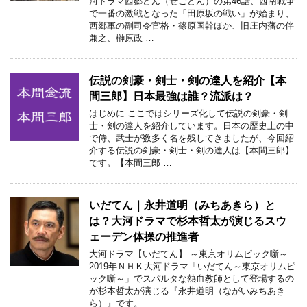
河ドラマ西郷どん（せごどん）の第46話、西南戦争
で一番の激戦となった「田原坂の戦い」が始まり、
西郷軍の副司令官格・篠原国幹ほか、旧庄内藩の伴
兼之、榊原政 …
伝説の剣豪・剣士・剣の達人を紹介【本
間三郎】日本最強は誰？流派は？
はじめに ここではシリーズ化して伝説の剣豪・剣
士・剣の達人を紹介しています。日本の歴史上の中
で侍、武士が数多く名を残してきましたが、今回紹
介する伝説の剣豪・剣士・剣の達人は【本間三郎】
です。【本間三郎 …
いだてん｜永井道明（みちあきら）と
は？大河ドラマで杉本哲太が演じるスウ
ェーデン体操の推進者
大河ドラマ【いだてん】 ～東京オリムピック噺～
2019年ＮＨＫ大河ドラマ「いだてん～東京オリムピ
ック噺～」でスパルタな熱血教師として登場するの
が杉本哲太が演じる『永井道明（ながいみちあき
ら）』です。 …