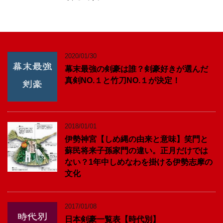
2020/01/30
幕末最強の剣豪は誰？剣豪好きが選んだ
真剣NO.１と竹刀NO.１が決定！
2018/01/01
伊勢神宮【しめ縄の由来と意味】笑門と
蘇民将来子孫家門の違い。正月だけでは
ない？1年中しめなわを掛ける伊勢志摩の
文化
2017/01/08
日本剣豪一覧表【時代別】