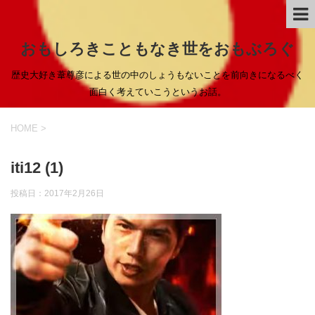
おもしろきこともなき世をおもぶろぐ
歴史大好き葦尊彦による世の中のしょうもないことを前向きになるべく
面白く考えていこうというお話。
HOME
>
iti12 (1)
投稿日：
2017年2月26日