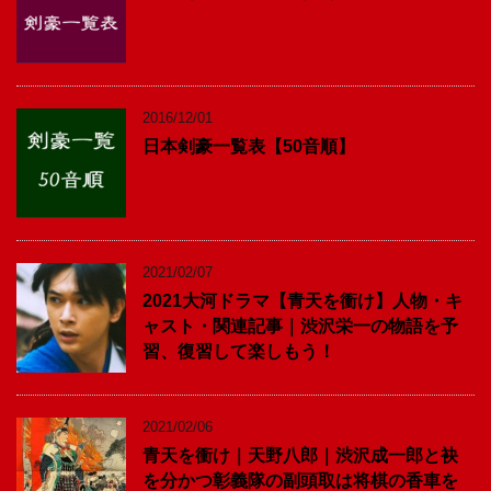
2016/12/01
日本剣豪一覧表【50音順】
2021/02/07
2021大河ドラマ【青天を衝け】人物・キ
ャスト・関連記事｜渋沢栄一の物語を予
習、復習して楽しもう！
2021/02/06
青天を衝け｜天野八郎｜渋沢成一郎と袂
を分かつ彰義隊の副頭取は将棋の香車を