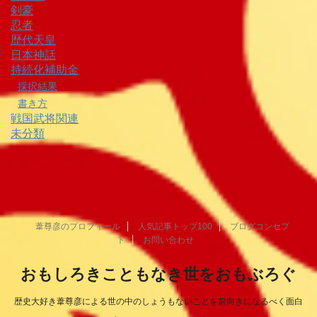
剣豪
忍者
歴代天皇
日本神話
持続化補助金
採択結果
書き方
戦国武将関連
未分類
葦尊彦のプロフィール
人気記事トップ100
ブログコンセプ
ト
お問い合わせ
おもしろきこともなき世をおもぶろぐ
歴史大好き葦尊彦による世の中のしょうもないことを前向きになるべく面白