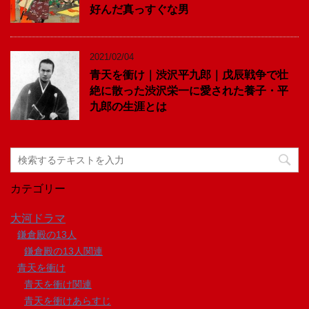
好んだ真っすぐな男
2021/02/04
青天を衝け｜渋沢平九郎｜戊辰戦争で壮
絶に散った渋沢栄一に愛された養子・平
九郎の生涯とは
カテゴリー
大河ドラマ
鎌倉殿の13人
鎌倉殿の13人関連
青天を衝け
青天を衝け関連
青天を衝けあらすじ