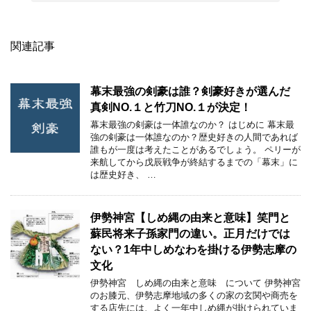
関連記事
幕末最強の剣豪は誰？剣豪好きが選んだ
真剣NO.１と竹刀NO.１が決定！
幕末最強の剣豪は一体誰なのか？ はじめに 幕末最
強の剣豪は一体誰なのか？歴史好きの人間であれば
誰もが一度は考えたことがあるでしょう。 ペリーが
来航してから戊辰戦争が終結するまでの「幕末」に
は歴史好き、 …
伊勢神宮【しめ縄の由来と意味】笑門と
蘇民将来子孫家門の違い。正月だけでは
ない？1年中しめなわを掛ける伊勢志摩の
文化
伊勢神宮 しめ縄の由来と意味 について 伊勢神宮
のお膝元、伊勢志摩地域の多くの家の玄関や商売を
する店先には、よく一年中しめ縄が掛けられていま