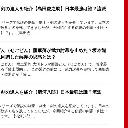
・剣の達人を紹介【島田虎之助】日本最強は誰？流派
シリーズで伝説の剣豪・剣士・剣の達人を紹介しています。日本の
が数多く名を残してきましたが、今回紹介する伝説の剣豪・剣士・
】です。【島田虎 …
どん（せごどん）薩摩藩が武力討幕を止めた？坂本龍
に同調した薩摩の思惑とは？
ごどん） 薩土盟約 大河ドラマ西郷どん（せごどん）で、薩摩藩
る「薩土盟約」。 この盟約の前には、武力討幕を目指して西郷吉
・乾退助が「薩 …
・剣の達人を紹介【清河八郎】日本最強は誰？流派
シリーズで伝説の剣豪・剣士・剣の達人を紹介しています。日本の
が数多く名を残してきましたが、今回紹介する伝説の剣豪・剣士・
です。【清河八郎 …