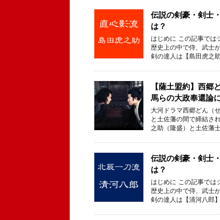
伝説の剣豪・剣士
は？
はじめに この記事では
歴史上の中で侍、武士
剣の達人は【島田虎之助
【薩土盟約】西郷
馬らの大政奉還論
大河ドラマ西郷どん（せ
と土佐藩の間で締結され
之助（隆盛）と土佐藩士
伝説の剣豪・剣士
は？
はじめに この記事では
歴史上の中で侍、武士
剣の達人は【清河八郎】