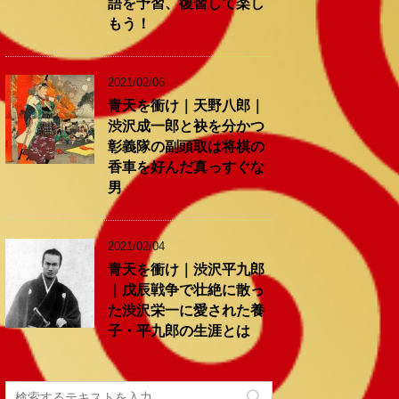
語を予習、復習して楽し
もう！
2021/02/06
青天を衝け｜天野八郎｜
渋沢成一郎と袂を分かつ
彰義隊の副頭取は将棋の
香車を好んだ真っすぐな
男
2021/02/04
青天を衝け｜渋沢平九郎
｜戊辰戦争で壮絶に散っ
た渋沢栄一に愛された養
子・平九郎の生涯とは