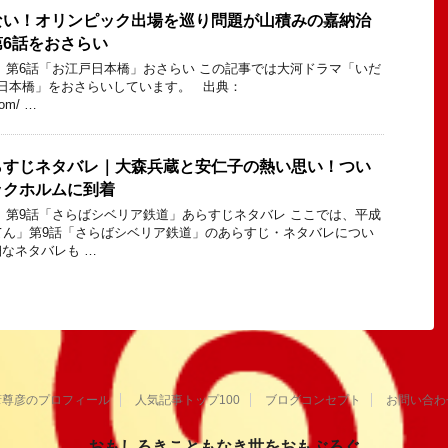
ない！オリンピック出場を巡り問題が山積みの嘉納治
6話をおさらい
 第6話「お江戸日本橋」おさらい この記事では大河ドラマ「いだ
日本橋」をおさらいしています。 出典：
com/ …
らすじネタバレ｜大森兵蔵と安仁子の熱い思い！つい
ックホルムに到着
 第9話「さらばシベリア鉄道」あらすじネタバレ ここでは、平成
てん」第9話「さらばシベリア鉄道」のあらすじ・ネタバレについ
なネタバレも …
葦尊彦のプロフィール
人気記事トップ100
ブログコンセプト
お問い合わ
おもしろきこともなき世をおもぶろぐ