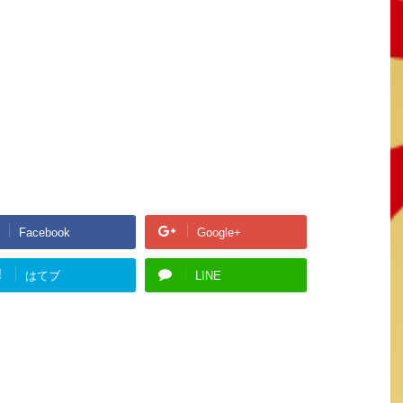
Facebook
Google+
!
はてブ
LINE