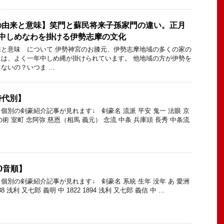
の由来と意味】笑門と蘇民将来子孫家門の違い。正月
年中しめなわを掛ける伊勢志摩の文化
と意味 について 伊勢神宮のお膝元、伊勢志摩地域の多くの家の
は、よく一年中しめ縄が掛けられています。 他地域の方が伊勢を
ないの？いつま …
時代別】
個別の剣豪紹介記事が見れます↓ 剣豪名 流派 平安 鬼一 法眼 京
の術 室町 念阿弥 慈恩（相馬 義元） 念流 中条 兵庫頭 長秀 中条流
0音順】
個別の剣豪紹介記事が見れます↓ 剣豪名 系統 生年 没年 あ 愛洲
38 浅利 又七郎 義明 中 1822 1894 浅利 又七郎 義信 中 …