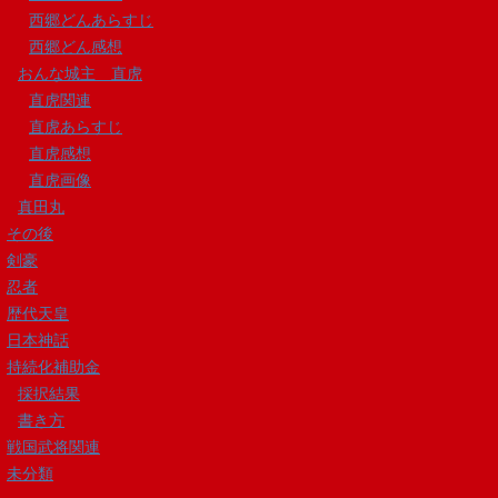
西郷どんあらすじ
西郷どん感想
おんな城主 直虎
直虎関連
直虎あらすじ
直虎感想
直虎画像
真田丸
その後
剣豪
忍者
歴代天皇
日本神話
持続化補助金
採択結果
書き方
戦国武将関連
未分類