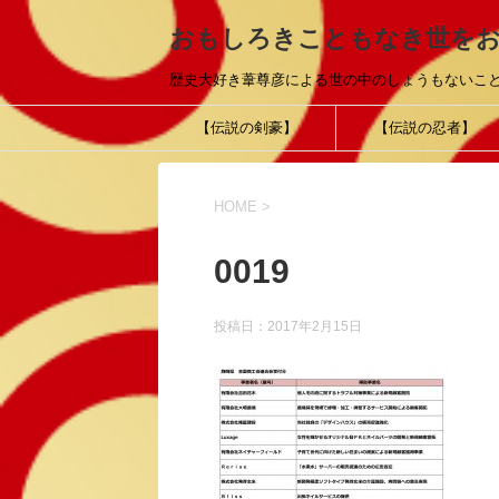
おもしろきこともなき世を
歴史大好き葦尊彦による世の中のしょうもないこ
【伝説の剣豪】
【伝説の忍者】
HOME
>
0019
投稿日：
2017年2月15日