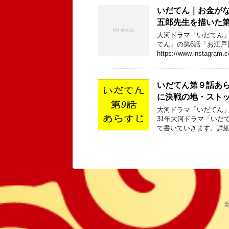
いだてん｜お金が
五郎先生を描いた第
大河ドラマ「いだてん」
てん」の第6話「お江戸
https://www.instagram.
いだてん第９話あ
に決戦の地・スト
大河ドラマ「いだてん」
31年大河ドラマ「いだ
て書いていきます。詳細