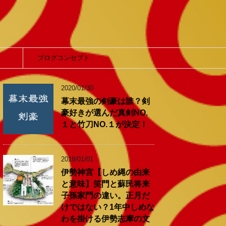
】
ブログコンセプト
2020/01/30
幕末最強の剣豪は誰？剣
豪好きが選んだ真剣NO.
１と竹刀NO.１が決定！
2018/01/01
伊勢神宮【しめ縄の由来
と意味】笑門と蘇民将来
子孫家門の違い。正月だ
けではない？1年中しめな
わを掛ける伊勢志摩の文