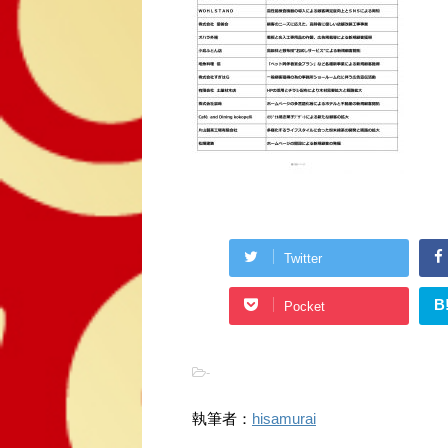
Twitter
B
Pocket
-
執筆者：
hisamurai