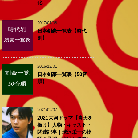
化
2017/01/08
日本剣豪一覧表【時代
別】
2016/12/01
日本剣豪一覧表【50音
順】
2021/02/07
2021大河ドラマ【青天を
衝け】人物・キャスト・
関連記事｜渋沢栄一の物