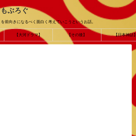
おもぶろぐ
とを前向きになるべく面白く考えていこうというお話。
【大河ドラマ】
【その後】
【日本神話