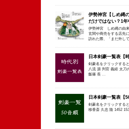
伊勢神宮【しめ縄
だけではない？1
伊勢神宮 しめ縄の由来
玄関や商売をする店先に
訪れた際、「まだ外して
日本剣豪一覧表【
剣豪名をクリックすると
八流 源 判官 義経 太刀
飯篠 長 …
日本剣豪一覧表【5
剣豪名をクリックすると
移香斎 久忠 陰 1452 15