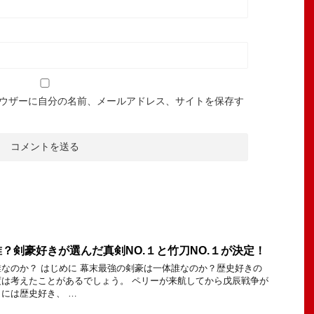
ウザーに自分の名前、メールアドレス、サイトを保存す
？剣豪好きが選んだ真剣NO.１と竹刀NO.１が決定！
なのか？ はじめに 幕末最強の剣豪は一体誰なのか？歴史好きの
は考えたことがあるでしょう。 ペリーが来航してから戊辰戦争が
には歴史好き、 …