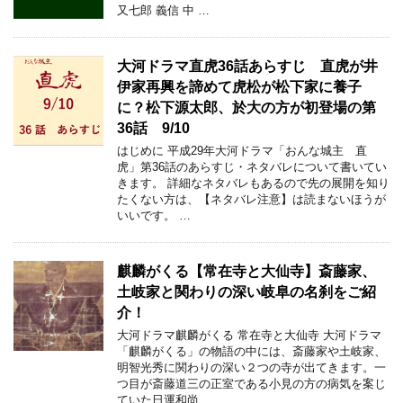
又七郎 義信 中 …
大河ドラマ直虎36話あらすじ 直虎が井
伊家再興を諦めて虎松が松下家に養子
に？松下源太郎、於大の方が初登場の第
36話 9/10
はじめに 平成29年大河ドラマ「おんな城主 直
虎」第36話のあらすじ・ネタバレについて書いてい
きます。 詳細なネタバレもあるので先の展開を知り
たくない方は、【ネタバレ注意】は読まないほうが
いいです。 …
麒麟がくる【常在寺と大仙寺】斎藤家、
土岐家と関わりの深い岐阜の名刹をご紹
介！
大河ドラマ麒麟がくる 常在寺と大仙寺 大河ドラマ
「麒麟がくる」の物語の中には、斎藤家や土岐家、
明智光秀に関わりの深い２つの寺が出てきます。一
つ目が斎藤道三の正室である小見の方の病気を案じ
ていた日運和尚 …