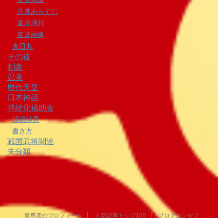
直虎あらすじ
直虎感想
直虎画像
真田丸
その後
剣豪
忍者
歴代天皇
日本神話
持続化補助金
採択結果
書き方
戦国武将関連
未分類
葦尊彦のプロフィール
人気記事トップ100
ブログコンセプ