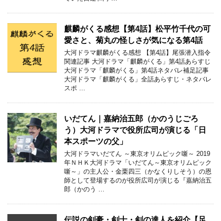
麒麟がくる感想【第4話】松平竹千代の可
愛さと、菊丸の怪しさが気になる第4話
大河ドラマ麒麟がくる感想 【第4話】尾張潜入指令
関連記事 大河ドラマ「麒麟がくる」第4話あらすじ
大河ドラマ「麒麟がくる」第4話ネタバレ補足記事
大河ドラマ「麒麟がくる」全話あらすじ・ネタバレ
スポ …
いだてん｜嘉納治五郎（かのうじごろ
う）大河ドラマで役所広司が演じる「日
本スポーツの父」
大河ドラマいだてん ～東京オリムピック噺～ 2019
年ＮＨＫ大河ドラマ「いだてん～東京オリムピック
噺～」の主人公・金栗四三（かなくりしそう）の恩
師として登場するのが役所広司が演じる『嘉納治五
郎（かのう …
伝説の剣豪・剣士・剣の達人を紹介【足