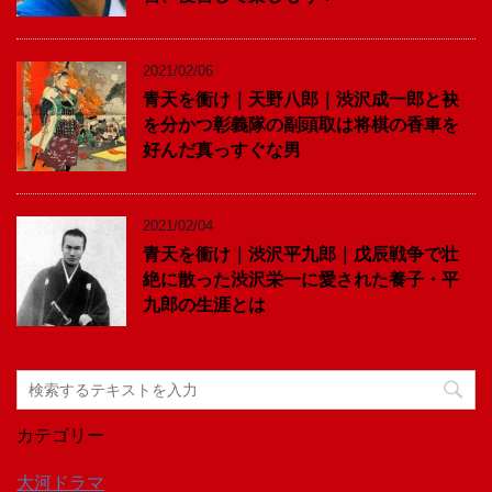
2021/02/06
青天を衝け｜天野八郎｜渋沢成一郎と袂
を分かつ彰義隊の副頭取は将棋の香車を
好んだ真っすぐな男
2021/02/04
青天を衝け｜渋沢平九郎｜戊辰戦争で壮
絶に散った渋沢栄一に愛された養子・平
九郎の生涯とは
カテゴリー
大河ドラマ