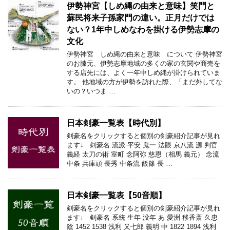
伊勢神宮【しめ縄の由来と意味】笑門と
蘇民将来子孫家門の違い。正月だけでは
ない？1年中しめなわを掛ける伊勢志摩の
文化
伊勢神宮 しめ縄の由来と意味 について 伊勢神宮
のお膝元、伊勢志摩地域の多くの家の玄関や商売を
する店先には、よく一年中しめ縄が掛けられていま
す。 他地域の方が伊勢を訪れた際、「まだ外してな
いの？いつま …
日本剣豪一覧表【時代別】
剣豪名をクリックすると個別の剣豪紹介記事が見れ
ます↓ 剣豪名 流派 平安 鬼一 法眼 京八流 源 判官
義経 太刀の術 室町 念阿弥 慈恩（相馬 義元） 念流
中条 兵庫頭 長秀 中条流 飯篠 長 …
日本剣豪一覧表【50音順】
剣豪名をクリックすると個別の剣豪紹介記事が見れ
ます↓ 剣豪名 系統 生年 没年 あ 愛洲 移香斎 久忠
陰 1452 1538 浅利 又七郎 義明 中 1822 1894 浅利