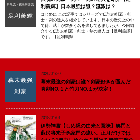
利義輝】日本最強は誰？流派は？
はじめに この記事ではシリーズで伝説の剣豪・剣
士・剣の達人を紹介しています。日本の歴史上の中
で侍、武士が数多く名を残してきましたが、今回紹
介する伝説の剣豪・剣士・剣の達人は【足利義輝】
です。【足利義輝 …
2020/01/30
幕末最強の剣豪は誰？剣豪好きが選んだ
真剣NO.１と竹刀NO.１が決定！
2018/01/01
伊勢神宮【しめ縄の由来と意味】笑門と
蘇民将来子孫家門の違い。正月だけでは