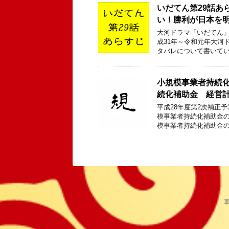
いだてん第29話あ
い！勝利が日本を
大河ドラマ「いだてん」
成31年～令和元年大河
タバレについて書いてい
小規模事業者持続化
続化補助金 経営計
平成28年度第2次補正
模事業者持続化補助金の
模事業者持続化補助金の