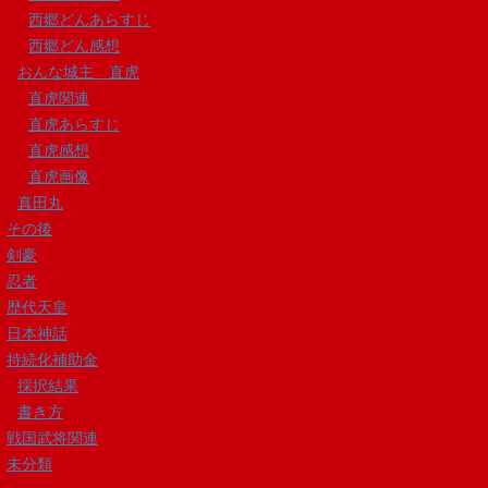
西郷どんあらすじ
西郷どん感想
おんな城主 直虎
直虎関連
直虎あらすじ
直虎感想
直虎画像
真田丸
その後
剣豪
忍者
歴代天皇
日本神話
持続化補助金
採択結果
書き方
戦国武将関連
未分類