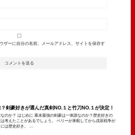
ウザーに自分の名前、メールアドレス、サイトを保存す
？剣豪好きが選んだ真剣NO.１と竹刀NO.１が決定！
なのか？ はじめに 幕末最強の剣豪は一体誰なのか？歴史好きの
は考えたことがあるでしょう。 ペリーが来航してから戊辰戦争が
には歴史好き、 …