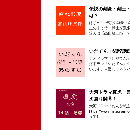
伝説の剣豪・剣士
は？
はじめに 伝説の剣豪・
上の中で侍、武士が数
達人は【高山峰三郎】で
いだてん｜6話7話
大河ドラマ「いだてん」 
河ドラマ「いだてん」の
います。※激しくネタバ
大河ドラマ直虎 第
え祭り開幕！
大河ドラマ「おんな城主
https://www.in
うでし …