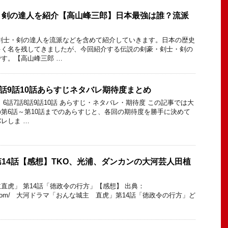
・剣の達人を紹介【高山峰三郎】日本最強は誰？流派
剣士・剣の達人を流派などを含めて紹介していきます。日本の歴史
多く名を残してきましたが、今回紹介する伝説の剣豪・剣士・剣の
す。【高山峰三郎 …
8話9話10話あらすじネタバレ期待度まとめ
6話7話8話9話10話 あらすじ・ネタバレ・期待度 この記事では大
第6話～第10話までのあらすじと、各回の期待度を勝手に決めて
レしま …
14話【感想】TKO、光浦、ダンカンの大河芸人田植
直虎」 第14話「徳政令の行方」【感想】 出典：
stagram.com/ 大河ドラマ「おんな城主 直虎」第14話「徳政令の行方」ど