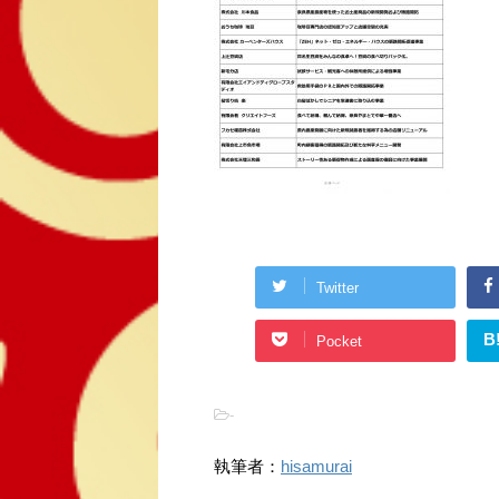
Twitter
B
Pocket
-
執筆者：
hisamurai