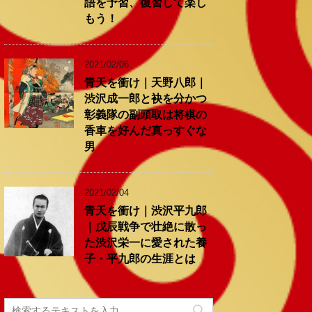
語を予習、復習して楽し
もう！
2021/02/06
青天を衝け｜天野八郎｜
渋沢成一郎と袂を分かつ
彰義隊の副頭取は将棋の
香車を好んだ真っすぐな
男
2021/02/04
青天を衝け｜渋沢平九郎
｜戊辰戦争で壮絶に散っ
た渋沢栄一に愛された養
子・平九郎の生涯とは