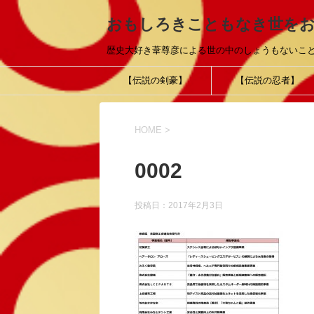
おもしろきこともなき世を
歴史大好き葦尊彦による世の中のしょうもないこ
【伝説の剣豪】
【伝説の忍者】
HOME
>
0002
投稿日：
2017年2月3日