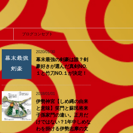
】
ブログコンセプト
2020/01/30
幕末最強の剣豪は誰？剣
豪好きが選んだ真剣NO.
１と竹刀NO.１が決定！
2018/01/01
伊勢神宮【しめ縄の由来
と意味】笑門と蘇民将来
子孫家門の違い。正月だ
けではない？1年中しめな
わを掛ける伊勢志摩の文