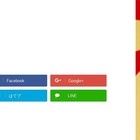
Facebook
Google+
!
はてブ
LINE