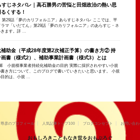
らすじネタバレ｜高石勝男の苦悩と田畑政治の熱い思
明るくする！
 第29話「夢のカリフォルニア」あらすじネタバレ ここでは、平
ドラマ「いだてん」第29話「夢のカリフォルニア」のあらすじ・ネ
きます。詳 …
補助金（平成28年度第2次補正予算）の書き方② 持
画書（様式2）、補助事業計画書（様式3）とは
予算 小規模事業者持続化補助金の目的 実際に採択されやすい小規
書き方について、このブログで書いていきたいと思います。 小規
目的は、小規 …
葦尊彦のプロフィール
人気記事トップ100
ブログコンセプト
お問い合わ
おもしろきこともなき世をおもぶろぐ