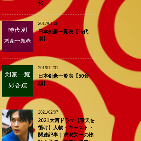
化
2017/01/08
日本剣豪一覧表【時代
別】
2016/12/01
日本剣豪一覧表【50音
順】
2021/02/07
2021大河ドラマ【青天を
衝け】人物・キャスト・
関連記事｜渋沢栄一の物