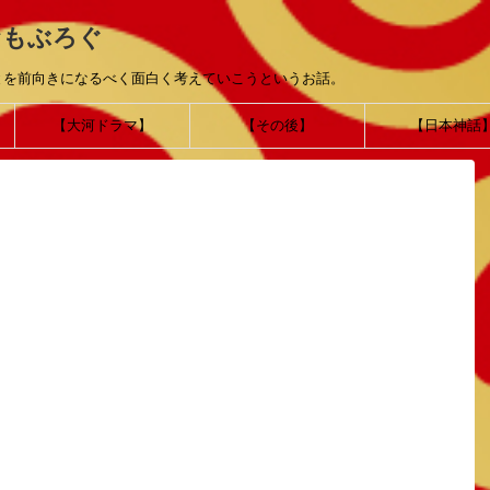
おもぶろぐ
とを前向きになるべく面白く考えていこうというお話。
【大河ドラマ】
【その後】
【日本神話