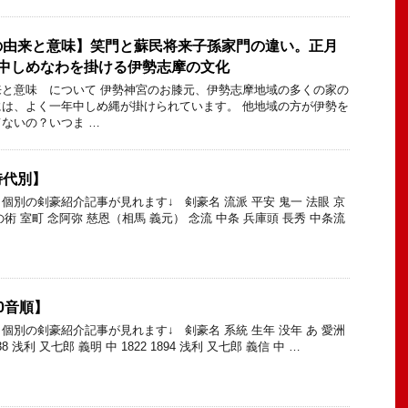
の由来と意味】笑門と蘇民将来子孫家門の違い。正月
年中しめなわを掛ける伊勢志摩の文化
と意味 について 伊勢神宮のお膝元、伊勢志摩地域の多くの家の
は、よく一年中しめ縄が掛けられています。 他地域の方が伊勢を
ないの？いつま …
時代別】
個別の剣豪紹介記事が見れます↓ 剣豪名 流派 平安 鬼一 法眼 京
の術 室町 念阿弥 慈恩（相馬 義元） 念流 中条 兵庫頭 長秀 中条流
0音順】
個別の剣豪紹介記事が見れます↓ 剣豪名 系統 生年 没年 あ 愛洲
38 浅利 又七郎 義明 中 1822 1894 浅利 又七郎 義信 中 …