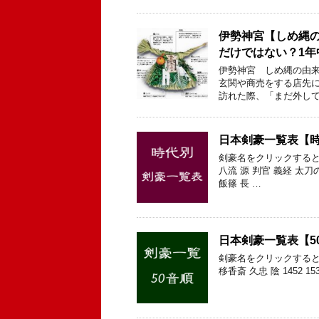
伊勢神宮【しめ縄
だけではない？1
伊勢神宮 しめ縄の由来
玄関や商売をする店先に
訪れた際、「まだ外して
日本剣豪一覧表【
剣豪名をクリックすると
八流 源 判官 義経 太刀
飯篠 長 …
日本剣豪一覧表【5
剣豪名をクリックすると
移香斎 久忠 陰 1452 15