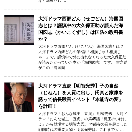
など深堀りし …
大河ドラマ西郷どん（せごどん）海国図
志とは？謹慎中の大久保正助が読んだ海
国図志（かいこくずし）は国防の教科書
か？
大河ドラマ西郷どん（せごどん） 海国図志とは？
大河ドラマ西郷どんの第5話「相撲じゃ！相撲じ
ゃ！」で、謹慎中で外に出れなくなった大久保正助
が読みたがっていた本が「海国図志」です。 吉之助
がこの「海国図 …
大河ドラマ直虎【明智光秀】子の自然
（じねん）を人質に出し、氏真と家康を
誘って信長殺害イベント『本能寺の変』
を計画！
大河ドラマ「おんな城主 直虎」 明智光秀 大河ド
ラマ「おんな城主 直虎」の第45話「魔王のいけに
え」から登場する明智光秀。 本能寺の変を起こした
戦国時代の重要人物・明智光秀は、これまで大 …