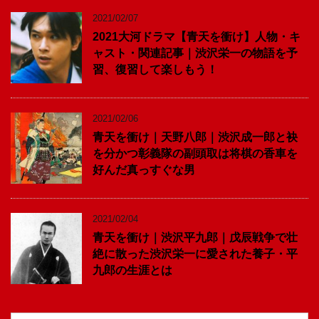
2021/02/07
2021大河ドラマ【青天を衝け】人物・キ
ャスト・関連記事｜渋沢栄一の物語を予
習、復習して楽しもう！
2021/02/06
青天を衝け｜天野八郎｜渋沢成一郎と袂
を分かつ彰義隊の副頭取は将棋の香車を
好んだ真っすぐな男
2021/02/04
青天を衝け｜渋沢平九郎｜戊辰戦争で壮
絶に散った渋沢栄一に愛された養子・平
九郎の生涯とは