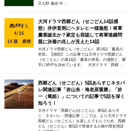
又七郎 義信 中 …
大河ドラマ西郷どん（せごどん14話感
想）井伊直弼にヘタレヒー様激怒！将軍
慶喜誕生か？家定も容認して将軍後継問
題に決着の兆しが見えた14話
大河ドラマ西郷どん（せごどん） 第14話「慶喜の
本気」【感想】 この記事では大河ドラマ西郷どん
（せごどん）の第14話「慶喜の本気」の感想と、勝
手にMVPを決めています。 大河ドラマ「西郷 …
西郷どん（せごどん）5話あらすじネタバ
レ関連記事「岩山糸・海老原重勝」「於
一（篤姫）」についての記事で5話を深く
知ろう！
大河ドラマ「西郷どん(せごどん)」第5話 あらす
じ・ネタバレ・関連記事 ここでは、より大河ドラマ
西郷どん（せごどん）を楽しんでもらうため、西郷
どん（せごどん）第5話で登場する人物や歴史用語