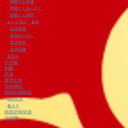
西郷どん関連
西郷どんあらすじ
西郷どん感想
おんな城主 直虎
直虎関連
直虎あらすじ
直虎感想
直虎画像
真田丸
その後
剣豪
忍者
歴代天皇
日本神話
持続化補助金
採択結果
書き方
戦国武将関連
未分類