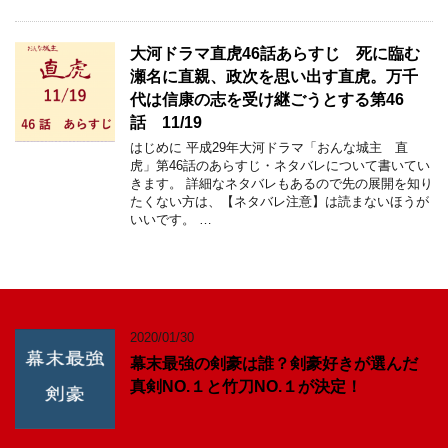
大河ドラマ直虎46話あらすじ 死に臨む
瀬名に直親、政次を思い出す直虎。万千
代は信康の志を受け継ごうとする第46
話 11/19
はじめに 平成29年大河ドラマ「おんな城主 直
虎」第46話のあらすじ・ネタバレについて書いてい
きます。 詳細なネタバレもあるので先の展開を知り
たくない方は、【ネタバレ注意】は読まないほうが
いいです。 …
2020/01/30
幕末最強の剣豪は誰？剣豪好きが選んだ
真剣NO.１と竹刀NO.１が決定！