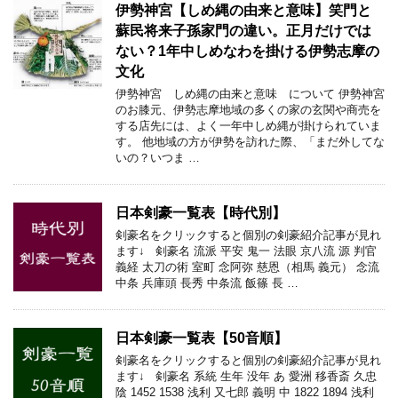
伊勢神宮【しめ縄の由来と意味】笑門と
蘇民将来子孫家門の違い。正月だけでは
ない？1年中しめなわを掛ける伊勢志摩の
文化
伊勢神宮 しめ縄の由来と意味 について 伊勢神宮
のお膝元、伊勢志摩地域の多くの家の玄関や商売を
する店先には、よく一年中しめ縄が掛けられていま
す。 他地域の方が伊勢を訪れた際、「まだ外してな
いの？いつま …
日本剣豪一覧表【時代別】
剣豪名をクリックすると個別の剣豪紹介記事が見れ
ます↓ 剣豪名 流派 平安 鬼一 法眼 京八流 源 判官
義経 太刀の術 室町 念阿弥 慈恩（相馬 義元） 念流
中条 兵庫頭 長秀 中条流 飯篠 長 …
日本剣豪一覧表【50音順】
剣豪名をクリックすると個別の剣豪紹介記事が見れ
ます↓ 剣豪名 系統 生年 没年 あ 愛洲 移香斎 久忠
陰 1452 1538 浅利 又七郎 義明 中 1822 1894 浅利