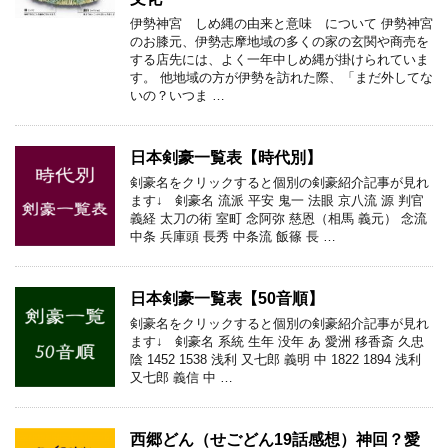
伊勢神宮 しめ縄の由来と意味 について 伊勢神宮
のお膝元、伊勢志摩地域の多くの家の玄関や商売を
する店先には、よく一年中しめ縄が掛けられていま
す。 他地域の方が伊勢を訪れた際、「まだ外してな
いの？いつま …
日本剣豪一覧表【時代別】
剣豪名をクリックすると個別の剣豪紹介記事が見れ
ます↓ 剣豪名 流派 平安 鬼一 法眼 京八流 源 判官
義経 太刀の術 室町 念阿弥 慈恩（相馬 義元） 念流
中条 兵庫頭 長秀 中条流 飯篠 長 …
日本剣豪一覧表【50音順】
剣豪名をクリックすると個別の剣豪紹介記事が見れ
ます↓ 剣豪名 系統 生年 没年 あ 愛洲 移香斎 久忠
陰 1452 1538 浅利 又七郎 義明 中 1822 1894 浅利
又七郎 義信 中 …
西郷どん（せごどん19話感想）神回？愛