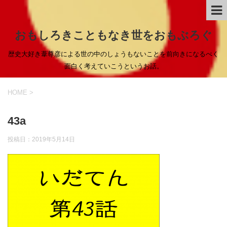
おもしろきこともなき世をおもぶろぐ
歴史大好き葦尊彦による世の中のしょうもないことを前向きになるべく
面白く考えていこうというお話。
HOME
>
43a
投稿日：
2019年5月14日