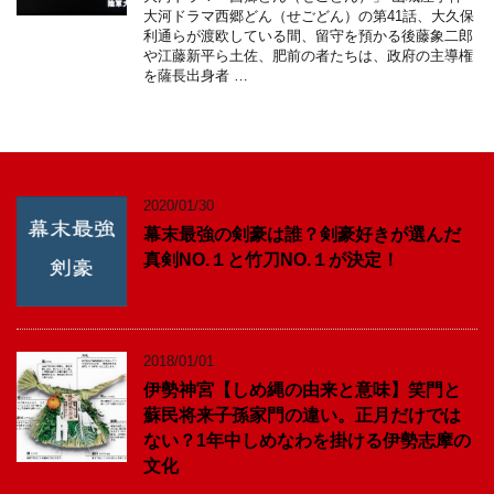
大河ドラマ西郷どん（せごどん）の第41話、大久保
利通らが渡欧している間、留守を預かる後藤象二郎
や江藤新平ら土佐、肥前の者たちは、政府の主導権
を薩長出身者 …
2020/01/30
幕末最強の剣豪は誰？剣豪好きが選んだ
真剣NO.１と竹刀NO.１が決定！
2018/01/01
伊勢神宮【しめ縄の由来と意味】笑門と
蘇民将来子孫家門の違い。正月だけでは
ない？1年中しめなわを掛ける伊勢志摩の
文化