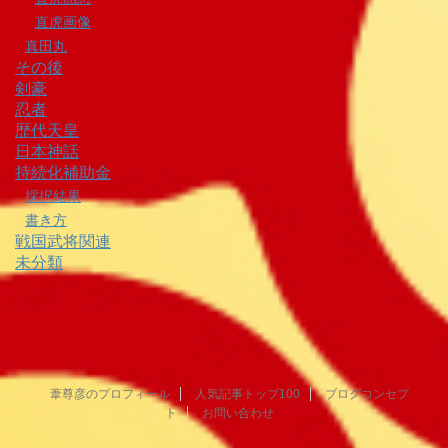
直虎画像
真田丸
その後
剣豪
忍者
歴代天皇
日本神話
持続化補助金
採択結果
書き方
戦国武将関連
未分類
葦尊彦のプロフィール
人気記事トップ100
ブログコンセプ
ト
お問い合わせ