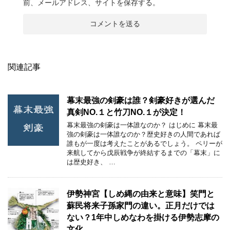
前、メールアドレス、サイトを保存する。
関連記事
幕末最強の剣豪は誰？剣豪好きが選んだ
真剣NO.１と竹刀NO.１が決定！
幕末最強の剣豪は一体誰なのか？ はじめに 幕末最
強の剣豪は一体誰なのか？歴史好きの人間であれば
誰もが一度は考えたことがあるでしょう。 ペリーが
来航してから戊辰戦争が終結するまでの「幕末」に
は歴史好き、 …
伊勢神宮【しめ縄の由来と意味】笑門と
蘇民将来子孫家門の違い。正月だけでは
ない？1年中しめなわを掛ける伊勢志摩の
文化