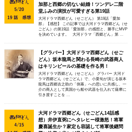
加那と西郷の切ない結婚！ツンデレ二階
堂ふみの演技が可愛すぎる第19話
大河ドラマ西郷どん（せごどん） 第19話「愛加
那」【感想】 この記事では大河ドラマ西郷どん（せ
ごどん）の第19話「愛加那」の感想と、勝手にMVP
を決めています。 大河ドラマ「西郷どん」第 …
【グラバー】大河ドラマ西郷どん（せご
どん）坂本龍馬と関わる長崎の武器商人
はキリンビールの基礎を作る男！
大河ドラマ西郷どん（せごどん） グラバー 大河ド
ラマ西郷どん（せごどん）で、小栗旬が演じる坂本
龍馬は西郷吉之助の「倒幕」への思いに共感し、一
介の商人として異国から船や武器を仕入れて薩摩に
引き渡すことを …
大河ドラマ西郷どん（せごどん14話感
想）井伊直弼にヘタレヒー様激怒！将軍
慶喜誕生か？家定も容認して将軍後継問