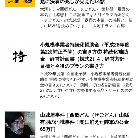
題に決着の兆しが見えた14話
大河ドラマ西郷どん（せごどん） 第14話「慶喜の
本気」【感想】 この記事では大河ドラマ西郷どん
（せごどん）の第14話「慶喜の本気」の感想と、勝
手にMVPを決めています。 大河ドラマ「西郷 …
小規模事業者持続化補助金（平成28年度
第2次補正予算）の書き方⑦ 持続化補助
金 経営計画書（様式2）4．経営方針・
目標と今後のプランの書き方
平成28年度第2次補正予算 小規模事業者持続化補
助金 実際に採択されやすい小規模事業者持続化補助
金の書き方について、前回までは経営計画書（様式
2）の3．自社や自社の提供する商品・サービスの強
みについて …
山城屋事件｜西郷どん（せごどん）山縣
有朋の汚職事件！闇に消えた陸軍の公金
65万円
大河ドラマ「西郷どん（せごどん）」 山城屋事件