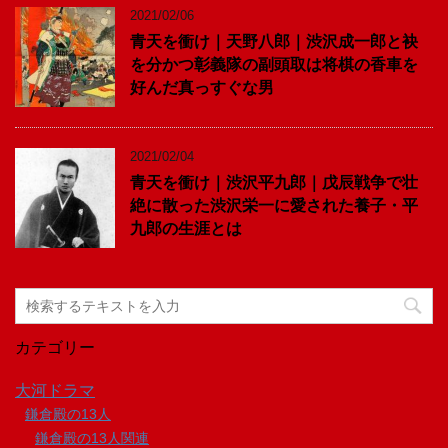
2021/02/06
青天を衝け｜天野八郎｜渋沢成一郎と袂
を分かつ彰義隊の副頭取は将棋の香車を
好んだ真っすぐな男
2021/02/04
青天を衝け｜渋沢平九郎｜戊辰戦争で壮
絶に散った渋沢栄一に愛された養子・平
九郎の生涯とは
カテゴリー
大河ドラマ
鎌倉殿の13人
鎌倉殿の13人関連