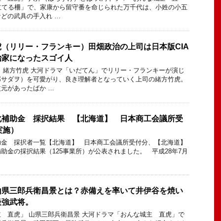
立てる柵」で、家康から留守番を命じられた万千代は、小姓の小五
どの武具の手入れ …
（リリー・フランキー）田畑政治の上司は日本版CIA
治家になったスゴイ人
 緒方竹虎 大河ドラマ「いだてん」でリリー・フランキーが演じ
部サダヲ）を可愛がり、良き理解者となっていく上司の緒方竹虎。
元があったばか …
化補助金 採択結果 【北海道】 日本商工会議所受
実施）
助金 採択者一覧【北海道】 日本商工会議所受付分、【北海道】
助金の採択結果（125事業所）が公表されました。 平成28年7月
山県三郎兵衛昌景とは？赤備えを率いて井伊谷を焼い
最強武将。
 直虎」 山県三郎兵衛昌景 大河ドラマ「おんな城主 直虎」で