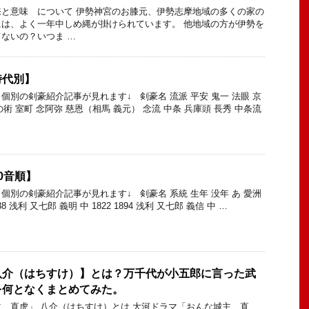
と意味 について 伊勢神宮のお膝元、伊勢志摩地域の多くの家の
は、よく一年中しめ縄が掛けられています。 他地域の方が伊勢を
ないの？いつま …
時代別】
個別の剣豪紹介記事が見れます↓ 剣豪名 流派 平安 鬼一 法眼 京
の術 室町 念阿弥 慈恩（相馬 義元） 念流 中条 兵庫頭 長秀 中条流
0音順】
個別の剣豪紹介記事が見れます↓ 剣豪名 系統 生年 没年 あ 愛洲
38 浅利 又七郎 義明 中 1822 1894 浅利 又七郎 義信 中 …
八介（はちすけ）】とは？万千代が小五郎に言った武
を何となくまとめてみた。
 直虎」 八介（はちすけ）とは 大河ドラマ「おんな城主 直