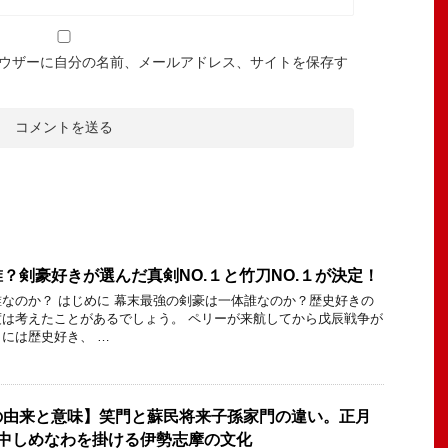
ウザーに自分の名前、メールアドレス、サイトを保存す
？剣豪好きが選んだ真剣NO.１と竹刀NO.１が決定！
なのか？ はじめに 幕末最強の剣豪は一体誰なのか？歴史好きの
は考えたことがあるでしょう。 ペリーが来航してから戊辰戦争が
には歴史好き、 …
の由来と意味】笑門と蘇民将来子孫家門の違い。正月
年中しめなわを掛ける伊勢志摩の文化