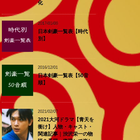
化
2017/01/08
日本剣豪一覧表【時代
別】
2016/12/01
日本剣豪一覧表【50音
順】
2021/02/07
2021大河ドラマ【青天を
衝け】人物・キャスト・
関連記事｜渋沢栄一の物