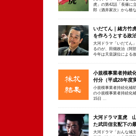
虎」の第42話「長篠に
郎（酒井家次）から槍な
いだてん｜緒方竹虎
を作ろうとする政
大河ドラマ「いだてん」
るのが、田畑政治（阿
今年は天皇譲位による改
小規模事業者持続
付分（平成28年度
小規模事業者持続化補
の小規模事業者持続化補
15日 …
大河ドラマ直虎 
た武田信玄配下の
大河ドラマ「おんな城主