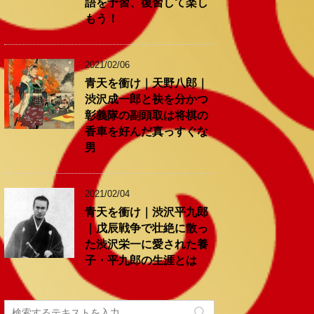
語を予習、復習して楽し
もう！
2021/02/06
青天を衝け｜天野八郎｜
渋沢成一郎と袂を分かつ
彰義隊の副頭取は将棋の
香車を好んだ真っすぐな
男
2021/02/04
青天を衝け｜渋沢平九郎
｜戊辰戦争で壮絶に散っ
た渋沢栄一に愛された養
子・平九郎の生涯とは