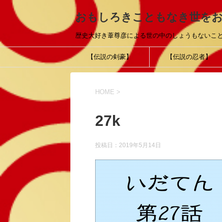
おもしろきこともなき世を
歴史大好き葦尊彦による世の中のしょうもないこ
【伝説の剣豪】
【伝説の忍者】
HOME
>
27k
投稿日：
2019年5月14日