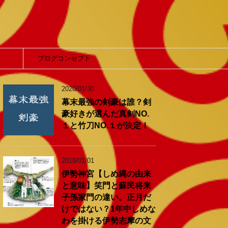
】
ブログコンセプト
2020/01/30
幕末最強の剣豪は誰？剣
豪好きが選んだ真剣NO.
１と竹刀NO.１が決定！
2018/01/01
伊勢神宮【しめ縄の由来
と意味】笑門と蘇民将来
子孫家門の違い。正月だ
けではない？1年中しめな
わを掛ける伊勢志摩の文