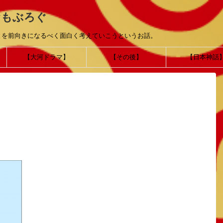
おもぶろぐ
とを前向きになるべく面白く考えていこうというお話。
【大河ドラマ】
【その後】
【日本神話