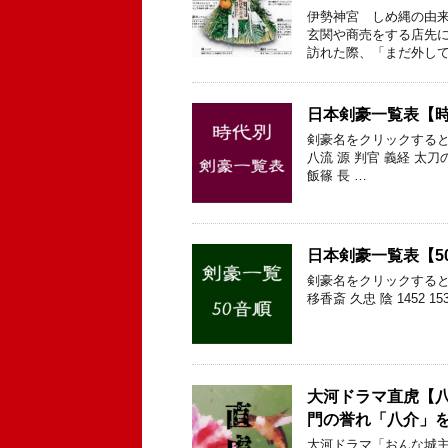
伊勢神宮 しめ縄の由来
玄関や商売をする店先に
訪れた際、「まだ外して
日本剣豪一覧表【
剣豪名をクリックすると
八流 源 判官 義経 太刀
飯篠 長 …
日本剣豪一覧表【5
剣豪名をクリックすると
移香斎 久忠 陰 1452 15
大河ドラマ直虎【
門の誉れ「八介」
大河ドラマ「おんな城主