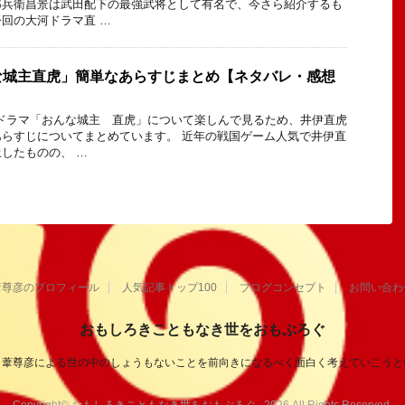
郎兵衛昌景は武田配下の最強武将として有名で、今さら紹介するも
回の大河ドラマ直 …
な城主直虎」簡単なあらすじまとめ【ネタバレ・感想
河ドラマ「おんな城主 直虎」について楽しんで見るため、井伊直虎
らすじについてまとめています。 近年の戦国ゲーム人気で井伊直
したものの、 …
葦尊彦のプロフィール
人気記事トップ100
ブログコンセプト
お問い合わ
おもしろきこともなき世をおもぶろぐ
き葦尊彦による世の中のしょうもないことを前向きになるべく面白く考えていこうと