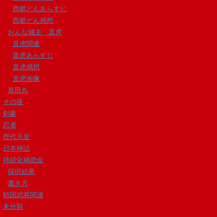
西郷どんあらすじ
西郷どん感想
おんな城主 直虎
直虎関連
直虎あらすじ
直虎感想
直虎画像
真田丸
その後
剣豪
忍者
歴代天皇
日本神話
持続化補助金
採択結果
書き方
戦国武将関連
未分類