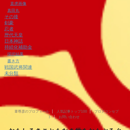
直虎画像
真田丸
その後
剣豪
忍者
歴代天皇
日本神話
持続化補助金
採択結果
書き方
戦国武将関連
未分類
葦尊彦のプロフィール
人気記事トップ100
ブログコンセプ
ト
お問い合わせ