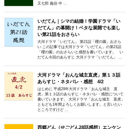
又七郎 義信 中 …
いだてん｜シマの結婚！学園ドラマ「い
だてん」の幕開け！ベタな展開でも楽し
い第21話をおさらい
大河ドラマ「いだてん」 第21話「櫻の園」おさら
い この記事では大河ドラマ「いだてん」の第21話
「櫻の園」のおさらいと感想を書いています。 い
だてん今回のあらすじ 大河ドラマ「いだてん」 …
大河ドラマ「おんな城主直虎」第１３話
あらすじ・ネタバレ・感想 4/2
はじめに 平成29年大河ドラマ「おんな城主 直
虎」第１３話のあらすじ・ネタバレ・感想について
書いていきます。 大河ドラマ「おんな城主 直虎」
ともども1年間よろしくお願いします。と言いたい
ところですけど …
西郷どん（せごどん28話感想）エンケン