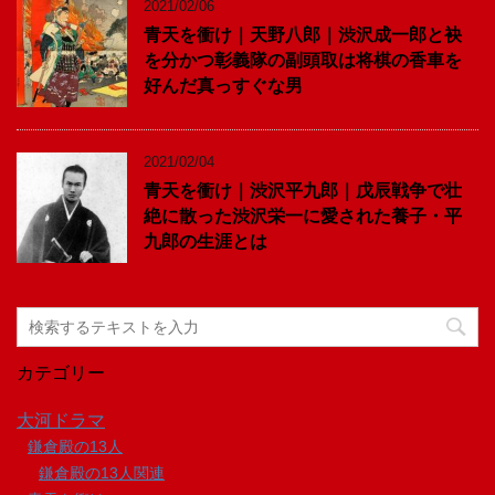
2021/02/06
青天を衝け｜天野八郎｜渋沢成一郎と袂
を分かつ彰義隊の副頭取は将棋の香車を
好んだ真っすぐな男
2021/02/04
青天を衝け｜渋沢平九郎｜戊辰戦争で壮
絶に散った渋沢栄一に愛された養子・平
九郎の生涯とは
カテゴリー
大河ドラマ
鎌倉殿の13人
鎌倉殿の13人関連