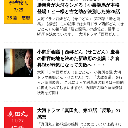
勝海舟が大河をシメる！小栗龍馬が本格
登場！ヒー様と吉之助が決別した第28話
大河ドラマ西郷どん（せごどん） 第28話「勝と龍
馬」【感想】 この記事では大河ドラマ西郷どん（せ
ごどん）の第28話「勝と龍馬」の感想と、勝手に
MVPを決めています。 大河ドラマ「西郷どん …
小御所会議｜西郷どん（せごどん）慶喜
の辞官納地を決めた新政府の会議！岩倉
具視が弱気になって失敗へ・・・
大河ドラマ西郷どん（せごどん） 小御所会議 大河
ドラマ西郷どん（せごどん）で、「大政奉還」を行
った徳川慶喜。 これによって討幕派の動きは一時的
に抑えられてしまいますが、西郷吉之助ら薩摩藩は
状況を打開す …
大河ドラマ「真田丸」第47話「反撃」の
感想
「真田丸」第47話の感想 はじめに いよいよ残りわ