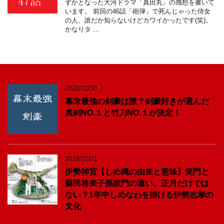
ずかとなった大河ドラマ「真田丸」の感想を書いて
います。 前回の46話「砲弾」で死んじゃった侍女
の人、誰だか知らないけどカワイかったです(笑)。
かなりタ …
2020/01/30
幕末最強の剣豪は誰？剣豪好きが選んだ
真剣NO.１と竹刀NO.１が決定！
2018/01/01
伊勢神宮【しめ縄の由来と意味】笑門と
蘇民将来子孫家門の違い。正月だけでは
ない？1年中しめなわを掛ける伊勢志摩の
文化