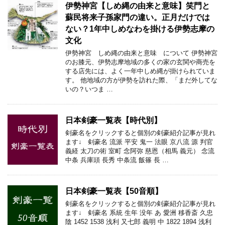
伊勢神宮【しめ縄の由来と意味】笑門と
蘇民将来子孫家門の違い。正月だけでは
ない？1年中しめなわを掛ける伊勢志摩の
文化
伊勢神宮 しめ縄の由来と意味 について 伊勢神宮
のお膝元、伊勢志摩地域の多くの家の玄関や商売を
する店先には、よく一年中しめ縄が掛けられていま
す。 他地域の方が伊勢を訪れた際、「まだ外してな
いの？いつま …
日本剣豪一覧表【時代別】
剣豪名をクリックすると個別の剣豪紹介記事が見れ
ます↓ 剣豪名 流派 平安 鬼一 法眼 京八流 源 判官
義経 太刀の術 室町 念阿弥 慈恩（相馬 義元） 念流
中条 兵庫頭 長秀 中条流 飯篠 長 …
日本剣豪一覧表【50音順】
剣豪名をクリックすると個別の剣豪紹介記事が見れ
ます↓ 剣豪名 系統 生年 没年 あ 愛洲 移香斎 久忠
陰 1452 1538 浅利 又七郎 義明 中 1822 1894 浅利