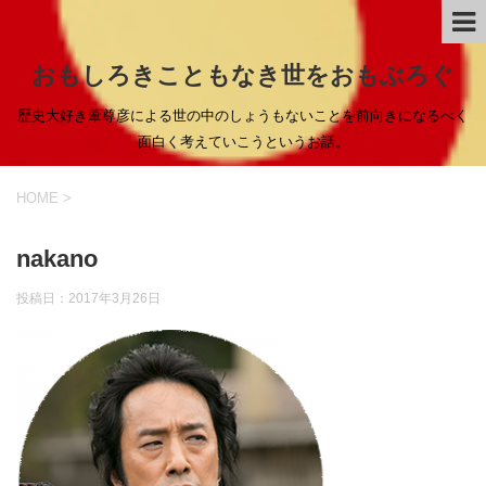
おもしろきこともなき世をおもぶろぐ
歴史大好き葦尊彦による世の中のしょうもないことを前向きになるべく
面白く考えていこうというお話。
HOME
>
nakano
投稿日：
2017年3月26日