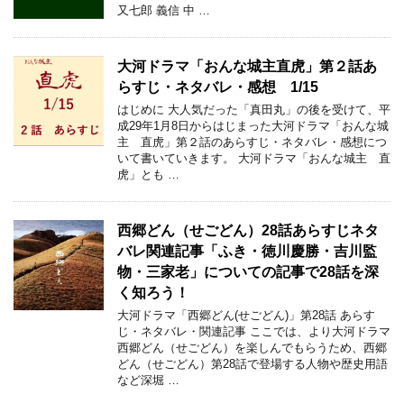
又七郎 義信 中 …
大河ドラマ「おんな城主直虎」第２話あ
らすじ・ネタバレ・感想 1/15
はじめに 大人気だった「真田丸」の後を受けて、平
成29年1月8日からはじまった大河ドラマ「おんな城
主 直虎」第２話のあらすじ・ネタバレ・感想につ
いて書いていきます。 大河ドラマ「おんな城主 直
虎」とも …
西郷どん（せごどん）28話あらすじネタ
バレ関連記事「ふき・徳川慶勝・吉川監
物・三家老」についての記事で28話を深
く知ろう！
大河ドラマ「西郷どん(せごどん)」第28話 あらす
じ・ネタバレ・関連記事 ここでは、より大河ドラマ
西郷どん（せごどん）を楽しんでもらうため、西郷
どん（せごどん）第28話で登場する人物や歴史用語
など深堀 …