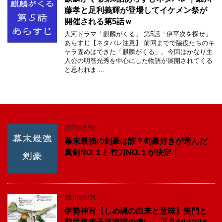
藤孝と足利義輝が登場してイケメン祭が
開催される第5話ｗ
大河ドラマ「麒麟がくる」 第5話「伊平次を探せ」
あらすじ【ネタバレ注意】 前回までで脇役たちのキ
ャラ固めはできた「麒麟がくる」。今回はかなり主
人公の明智光秀を中心にした物語が展開されてくる
と思われま …
2020/01/30
幕末最強の剣豪は誰？剣豪好きが選んだ
真剣NO.１と竹刀NO.１が決定！
2018/01/01
伊勢神宮【しめ縄の由来と意味】笑門と