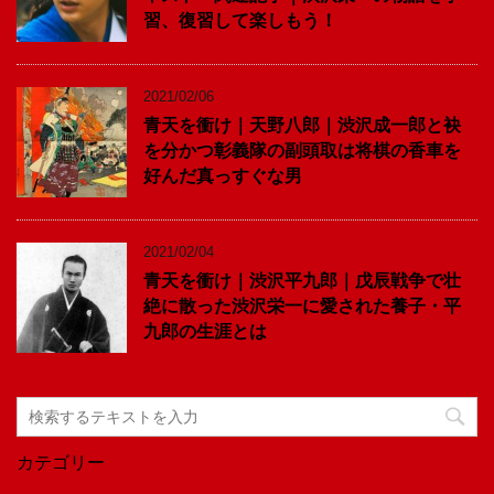
習、復習して楽しもう！
2021/02/06
青天を衝け｜天野八郎｜渋沢成一郎と袂
を分かつ彰義隊の副頭取は将棋の香車を
好んだ真っすぐな男
2021/02/04
青天を衝け｜渋沢平九郎｜戊辰戦争で壮
絶に散った渋沢栄一に愛された養子・平
九郎の生涯とは
カテゴリー