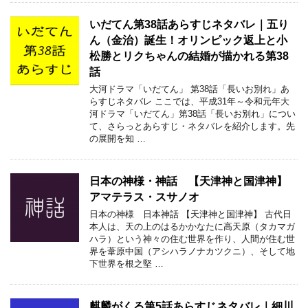
いだてん第38話あらすじネタバレ｜五り
ん（金治）誕生！オリンピック返上と小
松勝とリクちゃんの結婚が描かれる第38
話
大河ドラマ「いだてん」 第38話「長いお別れ」あ
らすじネタバレ ここでは、平成31年～令和元年大
河ドラマ「いだてん」第38話「長いお別れ」につい
て、さらっとあらすじ・ネタバレを紹介します。先
の展開を知 …
日本の神様・神話 【天津神と国津神】
アマテラス・スサノオ
日本の神様 日本神話 【天津神と国津神】 古代日
本人は、天の上のはるかかなたに高天原（タカマガ
ハラ）という神々の住む世界を作り、人間が住む世
界を葦原中国（アシハラノナカツクニ）、そして地
下世界を根之堅 …
麒麟がくる第5話あらすじネタバレ｜細川