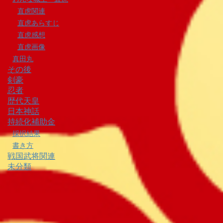
直虎関連
直虎あらすじ
直虎感想
直虎画像
真田丸
その後
剣豪
忍者
歴代天皇
日本神話
持続化補助金
採択結果
書き方
戦国武将関連
未分類