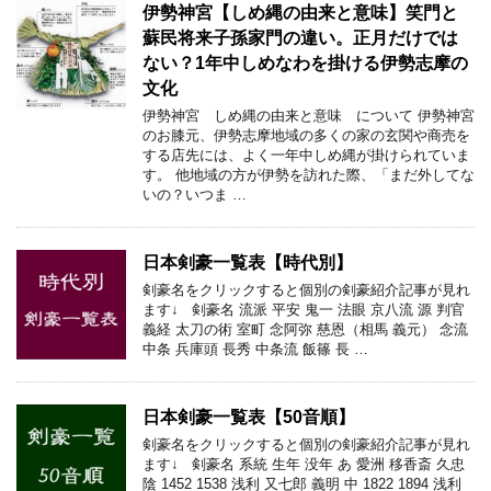
伊勢神宮【しめ縄の由来と意味】笑門と
蘇民将来子孫家門の違い。正月だけでは
ない？1年中しめなわを掛ける伊勢志摩の
文化
伊勢神宮 しめ縄の由来と意味 について 伊勢神宮
のお膝元、伊勢志摩地域の多くの家の玄関や商売を
する店先には、よく一年中しめ縄が掛けられていま
す。 他地域の方が伊勢を訪れた際、「まだ外してな
いの？いつま …
日本剣豪一覧表【時代別】
剣豪名をクリックすると個別の剣豪紹介記事が見れ
ます↓ 剣豪名 流派 平安 鬼一 法眼 京八流 源 判官
義経 太刀の術 室町 念阿弥 慈恩（相馬 義元） 念流
中条 兵庫頭 長秀 中条流 飯篠 長 …
日本剣豪一覧表【50音順】
剣豪名をクリックすると個別の剣豪紹介記事が見れ
ます↓ 剣豪名 系統 生年 没年 あ 愛洲 移香斎 久忠
陰 1452 1538 浅利 又七郎 義明 中 1822 1894 浅利