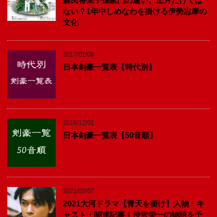
蘇民将来子孫家門の違い。正月だけでは
ない？1年中しめなわを掛ける伊勢志摩の
文化
2017/01/08
日本剣豪一覧表【時代別】
2016/12/01
日本剣豪一覧表【50音順】
2021/02/07
2021大河ドラマ【青天を衝け】人物・キ
ャスト・関連記事｜渋沢栄一の物語を予