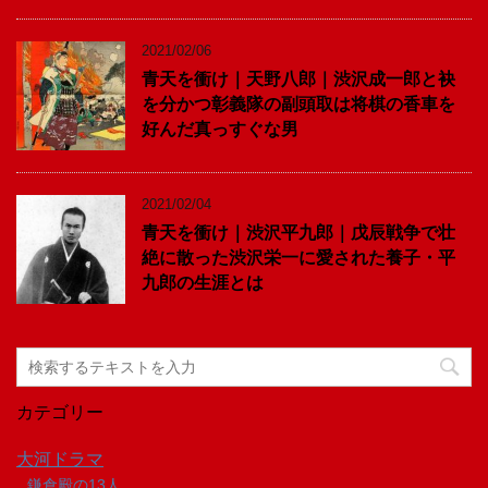
2021/02/06
青天を衝け｜天野八郎｜渋沢成一郎と袂
を分かつ彰義隊の副頭取は将棋の香車を
好んだ真っすぐな男
2021/02/04
青天を衝け｜渋沢平九郎｜戊辰戦争で壮
絶に散った渋沢栄一に愛された養子・平
九郎の生涯とは
カテゴリー
大河ドラマ
鎌倉殿の13人