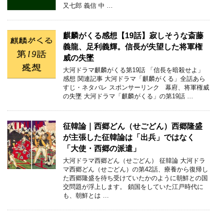
又七郎 義信 中 …
麒麟がくる感想【19話】寂しそうな斎藤
義龍、足利義輝。信長が失望した将軍権
威の失墜
大河ドラマ麒麟がくる第19話 「信長を暗殺せよ」
感想 関連記事 大河ドラマ「麒麟がくる」全話あら
すじ・ネタバレ スポンサーリンク 幕府、将軍権威
の失墜 大河ドラマ「麒麟がくる」の第19話 …
征韓論｜西郷どん（せごどん）西郷隆盛
が主張した征韓論は「出兵」ではなく
「大使・西郷の派遣」
大河ドラマ西郷どん（せごどん） 征韓論 大河ドラ
マ西郷どん（せごどん）の第42話、療養から復帰し
た西郷隆盛を待ち受けていたかのように朝鮮との国
交問題が浮上します。 鎖国をしていた江戸時代に
も、朝鮮とは …