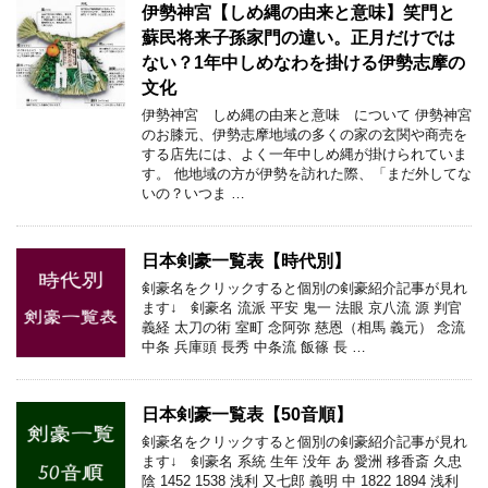
伊勢神宮【しめ縄の由来と意味】笑門と
蘇民将来子孫家門の違い。正月だけでは
ない？1年中しめなわを掛ける伊勢志摩の
文化
伊勢神宮 しめ縄の由来と意味 について 伊勢神宮
のお膝元、伊勢志摩地域の多くの家の玄関や商売を
する店先には、よく一年中しめ縄が掛けられていま
す。 他地域の方が伊勢を訪れた際、「まだ外してな
いの？いつま …
日本剣豪一覧表【時代別】
剣豪名をクリックすると個別の剣豪紹介記事が見れ
ます↓ 剣豪名 流派 平安 鬼一 法眼 京八流 源 判官
義経 太刀の術 室町 念阿弥 慈恩（相馬 義元） 念流
中条 兵庫頭 長秀 中条流 飯篠 長 …
日本剣豪一覧表【50音順】
剣豪名をクリックすると個別の剣豪紹介記事が見れ
ます↓ 剣豪名 系統 生年 没年 あ 愛洲 移香斎 久忠
陰 1452 1538 浅利 又七郎 義明 中 1822 1894 浅利