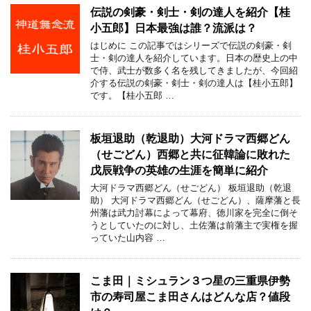
伝説の剣豪・剣士・剣の達人を紹介【桂
小五郎】日本最強は誰？流派は？
はじめに この記事ではシリーズで伝説の剣豪・剣
士・剣の達人を紹介しています。日本の歴史上の中
で侍、武士が数多く名を残してきましたが、今回紹
介する伝説の剣豪・剣士・剣の達人は【桂小五郎】
です。【桂小五郎 …
板垣退助（乾退助）大河ドラマ西郷どん
（せごどん）西郷と共に征韓論に敗れた
戊辰戦争の英雄の生涯を簡単に紹介
大河ドラマ西郷どん（せごどん） 板垣退助（乾退
助） 大河ドラマ西郷どん（せごどん）、薩摩藩と長
州藩は武力討幕によって幕府、徳川家を完全に倒そ
うとしていたのに対し、土佐藩は前藩主で実権を握
っていた山内容 …
こま田｜ミシュラン３つ星の三重県伊勢
市の寿司屋こま田さんはどんな店？値段