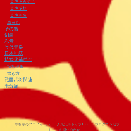
直虎あらすじ
直虎感想
直虎画像
真田丸
その後
剣豪
忍者
歴代天皇
日本神話
持続化補助金
採択結果
書き方
戦国武将関連
未分類
葦尊彦のプロフィール
人気記事トップ100
ブログコンセプ
ト
お問い合わせ