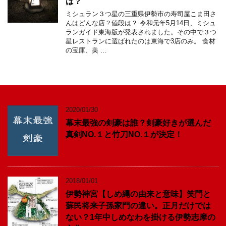
は？
ミシュラン３つ星の三重県伊勢市の寿司屋こま田さ
んはどんな店？値段は？ 令和元年5月14日、ミシュ
ランガイド東海版が発表されました。その中で３つ
星レストランに選ばれたのは東海で3店のみ。 食材
の宝庫、美 …
2020/01/30
幕末最強の剣豪は誰？剣豪好きが選んだ
真剣NO.１と竹刀NO.１が決定！
2018/01/01
伊勢神宮【しめ縄の由来と意味】笑門と
蘇民将来子孫家門の違い。正月だけでは
ない？1年中しめなわを掛ける伊勢志摩の