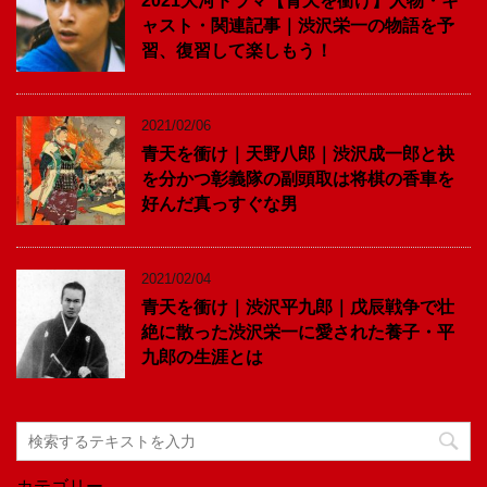
2021大河ドラマ【青天を衝け】人物・キ
ャスト・関連記事｜渋沢栄一の物語を予
習、復習して楽しもう！
2021/02/06
青天を衝け｜天野八郎｜渋沢成一郎と袂
を分かつ彰義隊の副頭取は将棋の香車を
好んだ真っすぐな男
2021/02/04
青天を衝け｜渋沢平九郎｜戊辰戦争で壮
絶に散った渋沢栄一に愛された養子・平
九郎の生涯とは
カテゴリー