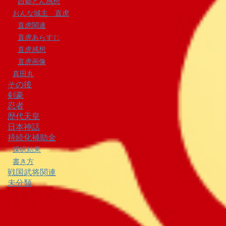
西郷どん感想
おんな城主 直虎
直虎関連
直虎あらすじ
直虎感想
直虎画像
真田丸
その後
剣豪
忍者
歴代天皇
日本神話
持続化補助金
採択結果
書き方
戦国武将関連
未分類