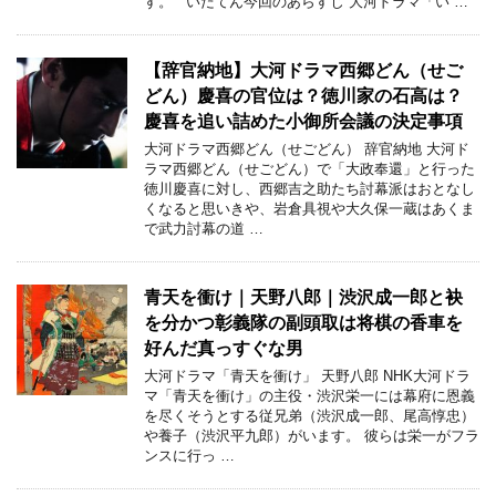
す。 いだてん今回のあらすじ 大河ドラマ「い …
【辞官納地】大河ドラマ西郷どん（せご
どん）慶喜の官位は？徳川家の石高は？
慶喜を追い詰めた小御所会議の決定事項
大河ドラマ西郷どん（せごどん） 辞官納地 大河ド
ラマ西郷どん（せごどん）で「大政奉還」と行った
徳川慶喜に対し、西郷吉之助たち討幕派はおとなし
くなると思いきや、岩倉具視や大久保一蔵はあくま
で武力討幕の道 …
青天を衝け｜天野八郎｜渋沢成一郎と袂
を分かつ彰義隊の副頭取は将棋の香車を
好んだ真っすぐな男
大河ドラマ「青天を衝け」 天野八郎 NHK大河ドラ
マ「青天を衝け」の主役・渋沢栄一には幕府に恩義
を尽くそうとする従兄弟（渋沢成一郎、尾高惇忠）
や養子（渋沢平九郎）がいます。 彼らは栄一がフラ
ンスに行っ …