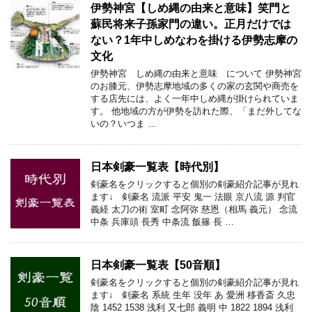
伊勢神宮【しめ縄の由来と意味】笑門と
蘇民将来子孫家門の違い。正月だけでは
ない？1年中しめなわを掛ける伊勢志摩の
文化
伊勢神宮 しめ縄の由来と意味 について 伊勢神宮
のお膝元、伊勢志摩地域の多くの家の玄関や商売を
する店先には、よく一年中しめ縄が掛けられていま
す。 他地域の方が伊勢を訪れた際、「まだ外してな
いの？いつま …
日本剣豪一覧表【時代別】
剣豪名をクリックすると個別の剣豪紹介記事が見れ
ます↓ 剣豪名 流派 平安 鬼一 法眼 京八流 源 判官
義経 太刀の術 室町 念阿弥 慈恩（相馬 義元） 念流
中条 兵庫頭 長秀 中条流 飯篠 長 …
日本剣豪一覧表【50音順】
剣豪名をクリックすると個別の剣豪紹介記事が見れ
ます↓ 剣豪名 系統 生年 没年 あ 愛洲 移香斎 久忠
陰 1452 1538 浅利 又七郎 義明 中 1822 1894 浅利