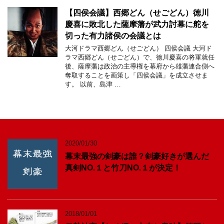
【四侯会議】西郷どん（せごどん）徳川
慶喜に敗北した薩摩藩が武力討幕に舵を
切った有力諸侯の会議とは
大河ドラマ西郷どん（せごどん） 四侯会議 大河ド
ラマ西郷どん（せごどん）で、徳川慶喜の将軍就任
後、薩摩藩は政治の主導権を幕府から雄藩連合側へ
奪取することを画策し「四侯会議」を成立させま
す。 以前、島津 …
2020/01/30
幕末最強の剣豪は誰？剣豪好きが選んだ
真剣NO.１と竹刀NO.１が決定！
2018/01/01