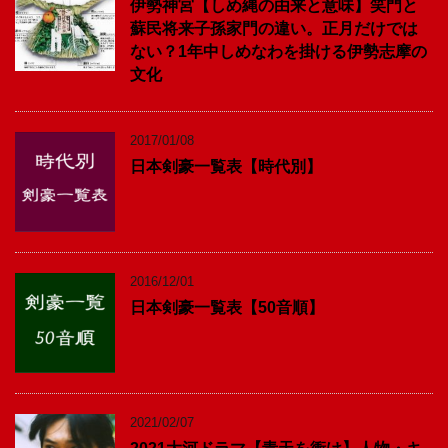
伊勢神宮【しめ縄の由来と意味】笑門と
蘇民将来子孫家門の違い。正月だけでは
ない？1年中しめなわを掛ける伊勢志摩の
文化
2017/01/08
日本剣豪一覧表【時代別】
2016/12/01
日本剣豪一覧表【50音順】
2021/02/07