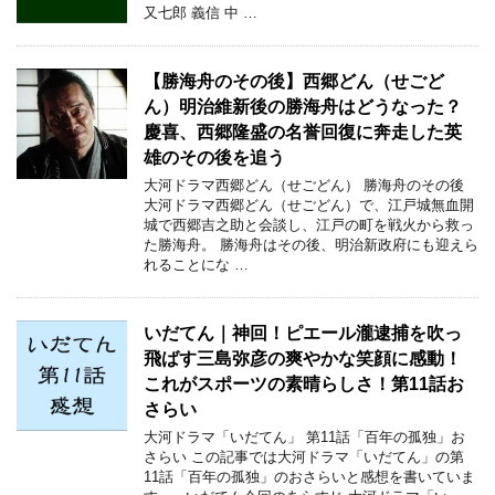
又七郎 義信 中 …
【勝海舟のその後】西郷どん（せごど
ん）明治維新後の勝海舟はどうなった？
慶喜、西郷隆盛の名誉回復に奔走した英
雄のその後を追う
大河ドラマ西郷どん（せごどん） 勝海舟のその後
大河ドラマ西郷どん（せごどん）で、江戸城無血開
城で西郷吉之助と会談し、江戸の町を戦火から救っ
た勝海舟。 勝海舟はその後、明治新政府にも迎えら
れることにな …
いだてん｜神回！ピエール瀧逮捕を吹っ
飛ばす三島弥彦の爽やかな笑顔に感動！
これがスポーツの素晴らしさ！第11話お
さらい
大河ドラマ「いだてん」 第11話「百年の孤独」お
さらい この記事では大河ドラマ「いだてん」の第
11話「百年の孤独」のおさらいと感想を書いていま