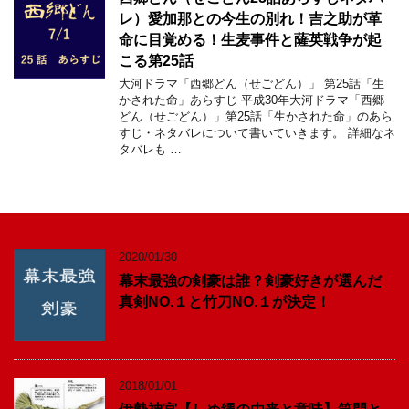
レ）愛加那との今生の別れ！吉之助が革
命に目覚める！生麦事件と薩英戦争が起
こる第25話
大河ドラマ「西郷どん（せごどん）」 第25話「生
かされた命」あらすじ 平成30年大河ドラマ「西郷
どん（せごどん）」第25話「生かされた命」のあら
すじ・ネタバレについて書いていきます。 詳細なネ
タバレも …
2020/01/30
幕末最強の剣豪は誰？剣豪好きが選んだ
真剣NO.１と竹刀NO.１が決定！
2018/01/01