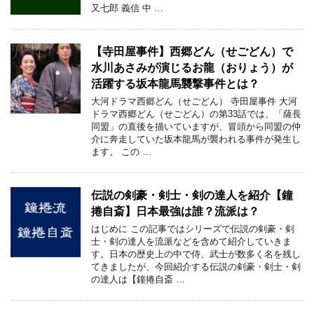
又七郎 義信 中 …
【寺田屋事件】西郷どん（せごどん）で
水川あさみが演じるお龍（おりょう）が
活躍する坂本龍馬襲撃事件とは？
大河ドラマ西郷どん（せごどん） 寺田屋事件 大河
ドラマ西郷どん（せごどん）の第33話では、「薩長
同盟」の直後を描いていますが、冒頭から同盟の仲
介に奔走していた坂本龍馬が襲われる事件が発生し
ます。 この …
伝説の剣豪・剣士・剣の達人を紹介【鐘
捲自斎】日本最強は誰？流派は？
はじめに この記事ではシリーズで伝説の剣豪・剣
士・剣の達人を流派などを含めて紹介していきま
す。日本の歴史上の中で侍、武士が数多く名を残し
てきましたが、今回紹介する伝説の剣豪・剣士・剣
の達人は【鐘捲自斎 …