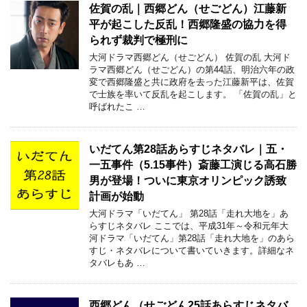
佐賀の乱｜西郷どん（せごどん）江藤新
平が起こした反乱！西郷隆盛の協力を得
られず裁判で極刑に
大河ドラマ西郷どん（せごどん） 佐賀の乱 大河ド
ラマ西郷どん（せごどん）の第44話、明治六年の政
変で西郷隆盛と共に政府を去った江藤新平は、佐賀
で士族を率いて反乱を起こします。 「佐賀の乱」と
呼ばれたこ …
いだてん第28話あらすじネタバレ｜五・
一五事件（5.15事件）斎藤工演じる高石勝
男が登場！ついに東京オリンピック誘致
計画が始動
大河ドラマ「いだてん」 第28話「走れ大地を」あ
らすじネタバレ ここでは、平成31年～令和元年大
河ドラマ「いだてん」第28話「走れ大地を」のあら
すじ・ネタバレについて書いていきます。詳細なネ
タバレもあ …
西郷どん（せごどん25話あらすじネタバ