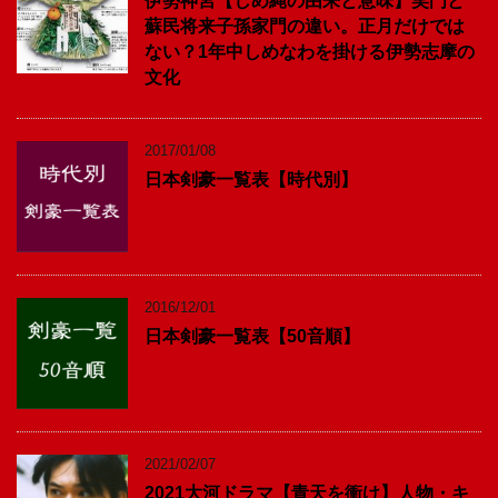
伊勢神宮【しめ縄の由来と意味】笑門と
蘇民将来子孫家門の違い。正月だけでは
ない？1年中しめなわを掛ける伊勢志摩の
文化
2017/01/08
日本剣豪一覧表【時代別】
2016/12/01
日本剣豪一覧表【50音順】
2021/02/07
2021大河ドラマ【青天を衝け】人物・キ