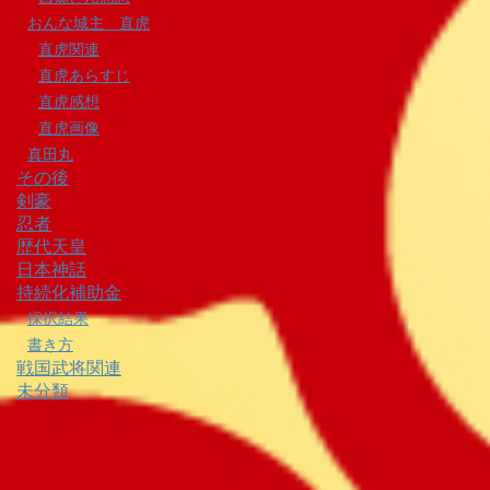
おんな城主 直虎
直虎関連
直虎あらすじ
直虎感想
直虎画像
真田丸
その後
剣豪
忍者
歴代天皇
日本神話
持続化補助金
採択結果
書き方
戦国武将関連
未分類