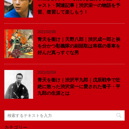
ャスト・関連記事｜渋沢栄一の物語を予
習、復習して楽しもう！
2021/02/06
青天を衝け｜天野八郎｜渋沢成一郎と袂
を分かつ彰義隊の副頭取は将棋の香車を
好んだ真っすぐな男
2021/02/04
青天を衝け｜渋沢平九郎｜戊辰戦争で壮
絶に散った渋沢栄一に愛された養子・平
九郎の生涯とは
カテゴリー