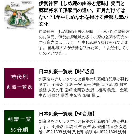
伊勢神宮【しめ縄の由来と意味】笑門と
蘇民将来子孫家門の違い。正月だけでは
ない？1年中しめなわを掛ける伊勢志摩の
文化
伊勢神宮 しめ縄の由来と意味 について 伊勢神宮
のお膝元、伊勢志摩地域の多くの家の玄関や商売を
する店先には、よく一年中しめ縄が掛けられていま
す。 他地域の方が伊勢を訪れた際、「まだ外してな
いの？いつま …
日本剣豪一覧表【時代別】
剣豪名をクリックすると個別の剣豪紹介記事が見れ
ます↓ 剣豪名 流派 平安 鬼一 法眼 京八流 源 判官
義経 太刀の術 室町 念阿弥 慈恩（相馬 義元） 念流
中条 兵庫頭 長秀 中条流 飯篠 長 …
日本剣豪一覧表【50音順】
剣豪名をクリックすると個別の剣豪紹介記事が見れ
ます↓ 剣豪名 系統 生年 没年 あ 愛洲 移香斎 久忠
陰 1452 1538 浅利 又七郎 義明 中 1822 1894 浅利