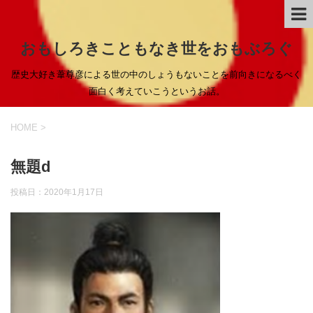
おもしろきこともなき世をおもぶろぐ
歴史大好き葦尊彦による世の中のしょうもないことを前向きになるべく
面白く考えていこうというお話。
HOME
>
無題d
投稿日：
2020年1月17日