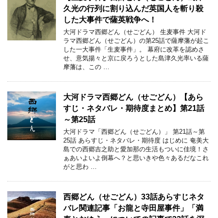
久光の行列に割り込んだ英国人を斬り殺
した大事件で薩英戦争へ！
大河ドラマ西郷どん（せごどん） 生麦事件 大河ド
ラマ西郷どん（せごどん）の第25話で薩摩藩が起こ
した一大事件「生麦事件」。 幕府に改革を認めさ
せ、意気揚々と京に戻ろうとした島津久光率いる薩
摩藩は、この …
大河ドラマ西郷どん（せごどん）【あら
すじ・ネタバレ・期待度まとめ】第21話
～第25話
大河ドラマ「西郷どん（せごどん）」 第21話～第
25話 あらすじ・ネタバレ・期待度 はじめに 奄美大
島での西郷吉之助と愛加那の生活もついに佳境！さ
ぁあいよいよ倒幕へ？と思いきや色々あるだなこれ
がと思わ …
西郷どん（せごどん）33話あらすじネタ
バレ関連記事「お龍と寺田屋事件」「満