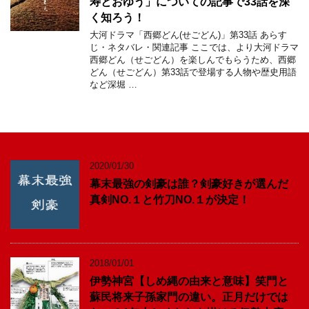
寿とおゆう」についての記事で33話を深
く知ろう！
大河ドラマ「西郷どん(せごどん)」第33話 あらす
じ・ネタバレ・関連記事 ここでは、より大河ドラマ
西郷どん（せごどん）を楽しんでもらうため、西郷
どん（せごどん）第33話で登場する人物や歴史用語
など深堀 …
2020/01/30
幕末最強の剣豪は誰？剣豪好きが選んだ
真剣NO.１と竹刀NO.１が決定！
2018/01/01
伊勢神宮【しめ縄の由来と意味】笑門と
蘇民将来子孫家門の違い。正月だけでは