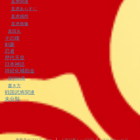
直虎関連
直虎あらすじ
直虎感想
直虎画像
真田丸
その後
剣豪
忍者
歴代天皇
日本神話
持続化補助金
採択結果
書き方
戦国武将関連
未分類