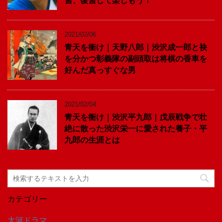
習、復習して楽しもう！
2021/02/06
青天を衝け｜天野八郎｜渋沢成一郎と袂
を分かつ彰義隊の副頭取は将棋の香車を
好んだ真っすぐな男
2021/02/04
青天を衝け｜渋沢平九郎｜戊辰戦争で壮
絶に散った渋沢栄一に愛された養子・平
九郎の生涯とは
カテゴリー
大河ドラマ