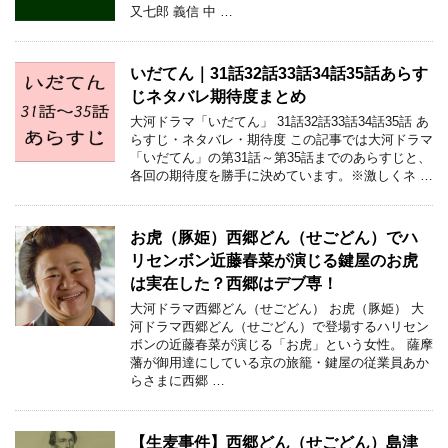
又七郎 義信 中 …
いだてん｜31話32話33話34話35話あらす
じネタバレ期待度まとめ
大河ドラマ「いだてん」 31話32話33話34話35話 あ
らすじ・ネタバレ・期待度 この記事では大河ドラマ
「いだてん」の第31話～第35話までのあらすじと、
各回の期待度を勝手に決めています。※激しくネ …
お虎（豚姫）西郷どん（せごどん）でハ
リセンボン近藤春菜が演じる鍵屋のお虎
は実在した？西郷はデブ専！
大河ドラマ西郷どん（せごどん） お虎（豚姫） 大
河ドラマ西郷どん（せごどん）で登場するハリセン
ボンの近藤春菜が演じる「お虎」という女性。 薩摩
藩が御用達にしている京の旅籠・鍵屋の従業員あか
らさまに西郷 …
【生麦事件】西郷どん（せごどん）島津