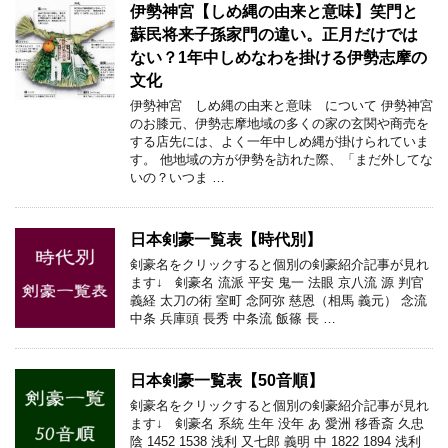
伊勢神宮【しめ縄の由来と意味】笑門と
蘇民将来子孫家門の違い。正月だけでは
ない？1年中しめなわを掛ける伊勢志摩の
文化
伊勢神宮 しめ縄の由来と意味 について 伊勢神宮
のお膝元、伊勢志摩地域の多くの家の玄関や商売を
する店先には、よく一年中しめ縄が掛けられていま
す。 他地域の方が伊勢を訪れた際、「まだ外してな
いの？いつま …
日本剣豪一覧表【時代別】
剣豪名をクリックすると個別の剣豪紹介記事が見れ
ます↓ 剣豪名 流派 平安 鬼一 法眼 京八流 源 判官
義経 太刀の術 室町 念阿弥 慈恩（相馬 義元） 念流
中条 兵庫頭 長秀 中条流 飯篠 長 …
日本剣豪一覧表【50音順】
剣豪名をクリックすると個別の剣豪紹介記事が見れ
ます↓ 剣豪名 系統 生年 没年 あ 愛洲 移香斎 久忠
陰 1452 1538 浅利 又七郎 義明 中 1822 1894 浅利