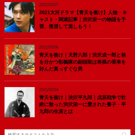
2021/02/07
2021大河ドラマ【青天を衝け】人物・キ
ャスト・関連記事｜渋沢栄一の物語を予
習、復習して楽しもう！
2021/02/06
青天を衝け｜天野八郎｜渋沢成一郎と袂
を分かつ彰義隊の副頭取は将棋の香車を
好んだ真っすぐな男
2021/02/04
青天を衝け｜渋沢平九郎｜戊辰戦争で壮
絶に散った渋沢栄一に愛された養子・平
九郎の生涯とは