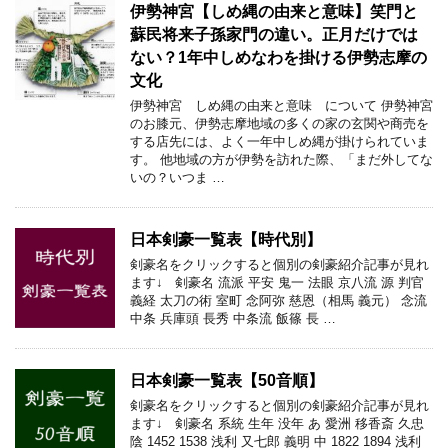
伊勢神宮【しめ縄の由来と意味】笑門と
蘇民将来子孫家門の違い。正月だけでは
ない？1年中しめなわを掛ける伊勢志摩の
文化
伊勢神宮 しめ縄の由来と意味 について 伊勢神宮
のお膝元、伊勢志摩地域の多くの家の玄関や商売を
する店先には、よく一年中しめ縄が掛けられていま
す。 他地域の方が伊勢を訪れた際、「まだ外してな
いの？いつま …
日本剣豪一覧表【時代別】
剣豪名をクリックすると個別の剣豪紹介記事が見れ
ます↓ 剣豪名 流派 平安 鬼一 法眼 京八流 源 判官
義経 太刀の術 室町 念阿弥 慈恩（相馬 義元） 念流
中条 兵庫頭 長秀 中条流 飯篠 長 …
日本剣豪一覧表【50音順】
剣豪名をクリックすると個別の剣豪紹介記事が見れ
ます↓ 剣豪名 系統 生年 没年 あ 愛洲 移香斎 久忠
陰 1452 1538 浅利 又七郎 義明 中 1822 1894 浅利