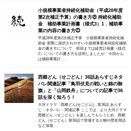
小規模事業者持続化補助金（平成28年度
第2次補正予算）の書き方⑧ 持続化補助
金 補助事業計画書（様式3）1．補助事
業の内容の書き方⓵
平成28年度第2次補正予算 小規模事業者持続化補
助金 実際に採択されやすい小規模事業者持続化補助
金の書き方について、前回までは経営計画書（様式
2）についての書き方を説明しましたが、今回から
は補助事業計 …
西郷どん（せごどん）36話あらすじネタ
バレ関連記事「鳥羽伏見の戦いと錦の御
旗」と「山岡鉄舟」についての記事で36
話を深く知ろう！
大河ドラマ「西郷どん(せごどん)」第36話 あらす
じ・ネタバレ・関連記事 ここでは、より大河ドラマ
西郷どん（せごどん）を楽しんでもらうため、西郷
どん（せごどん）第36話で登場する人物や歴史用語
など深堀 …