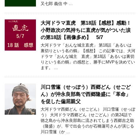
又七郎 義信 中 …
大河ドラマ直虎 第18話【感想】感動！
小野政次の気持ちに直虎が気がついた涙
の第18話【画像多め】 5/7
大河ドラマ「おんな城主直虎」 第18話「あるいは
裏切りという名の鶴」【感想】 この記事では、大河
ドラマ「おんな城主 直虎」第18話「あるいは裏切
りという名の鶴」の感想と、勝手にMVPを決めてい
ます。 …
川口雪篷（せっぽう）西郷どん（せごど
ん）が沖永良部島で西郷隆盛に「革命」
を促した偏屈親父
大河ドラマ西郷どん（せごどん） 川口雪篷（せっぽ
う） 大河ドラマ西郷どん（せごどん）の第24話で
徳之島から沖永良部島に流されてしまう西郷吉之助
（隆盛）が、牢で出会うのが石橋蓮司さんが演じる
川口雪篷（か …