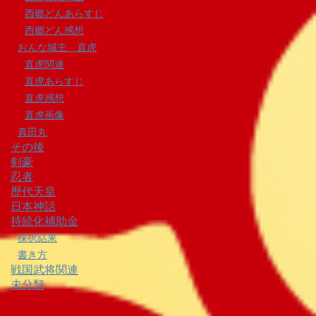
西郷どんあらすじ
西郷どん感想
おんな城主 直虎
直虎関連
直虎あらすじ
直虎感想
直虎画像
真田丸
その後
剣豪
忍者
歴代天皇
日本神話
持続化補助金
採択結果
書き方
戦国武将関連
未分類