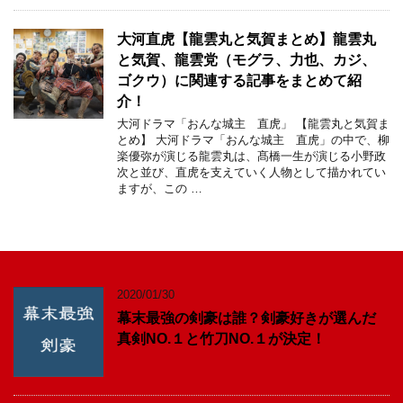
大河直虎【龍雲丸と気賀まとめ】龍雲丸
と気賀、龍雲党（モグラ、力也、カジ、
ゴクウ）に関連する記事をまとめて紹
介！
大河ドラマ「おんな城主 直虎」 【龍雲丸と気賀ま
とめ】 大河ドラマ「おんな城主 直虎」の中で、柳
楽優弥が演じる龍雲丸は、髙橋一生が演じる小野政
次と並び、直虎を支えていく人物として描かれてい
ますが、この …
2020/01/30
幕末最強の剣豪は誰？剣豪好きが選んだ
真剣NO.１と竹刀NO.１が決定！