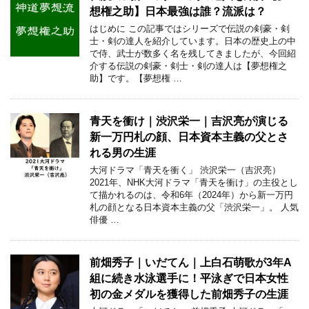
想権之助】日本最強は誰？流派は？
はじめに この記事ではシリーズで伝説の剣豪・剣
士・剣の達人を紹介しています。日本の歴史上の中
で侍、武士が数多く名を残してきましたが、今回紹
介する伝説の剣豪・剣士・剣の達人は【夢想権之
助】です。【夢想権 …
青天を衝け｜渋沢栄一｜吉沢亮が演じる
新一万円札の顔、日本資本主義の父とさ
れる男の生涯
大河ドラマ「青天を衝く」 渋沢栄一（吉沢亮）
2021年、NHK大河ドラマ「青天を衝け」の主役とし
て描かれるのは、令和6年（2024年）から新一万円
札の顔となる日本資本主義の父「渋沢栄一」。 人気
俳優 …
前畑秀子｜いだてん｜上白石萌歌が3年A
組に続き水泳選手に！平泳ぎで日本女性
初の金メダルを獲得した前畑秀子の生涯