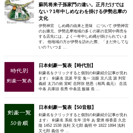
蘇民将来子孫家門の違い。正月だけでは
ない？1年中しめなわを掛ける伊勢志摩の
文化
伊勢神宮 しめ縄の由来と意味 について 伊勢神宮
のお膝元、伊勢志摩地域の多くの家の玄関や商売を
する店先には、よく一年中しめ縄が掛けられていま
す。 他地域の方が伊勢を訪れた際、「まだ外してな
いの？いつま …
日本剣豪一覧表【時代別】
剣豪名をクリックすると個別の剣豪紹介記事が見れ
ます↓ 剣豪名 流派 平安 鬼一 法眼 京八流 源 判官
義経 太刀の術 室町 念阿弥 慈恩（相馬 義元） 念流
中条 兵庫頭 長秀 中条流 飯篠 長 …
日本剣豪一覧表【50音順】
剣豪名をクリックすると個別の剣豪紹介記事が見れ
ます↓ 剣豪名 系統 生年 没年 あ 愛洲 移香斎 久忠
陰 1452 1538 浅利 又七郎 義明 中 1822 1894 浅利
又七郎 義信 中 …