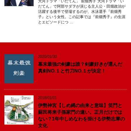
大河ドラマ「いだてん」 前畑秀子 大河ドラマ「い
だてん」で阿部サダヲが演じる主人公・田畑政治が
活躍する後半で登場するのが、水泳選手『前畑秀
子』という女性。この記事では『前畑秀子』の生涯
とエピソードにつ …
2020/01/30
幕末最強の剣豪は誰？剣豪好きが選んだ
真剣NO.１と竹刀NO.１が決定！
2018/01/01
伊勢神宮【しめ縄の由来と意味】笑門と
蘇民将来子孫家門の違い。正月だけでは
ない？1年中しめなわを掛ける伊勢志摩の
文化