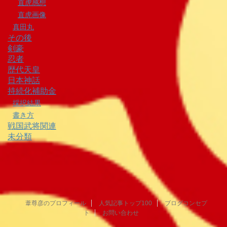
直虎感想
直虎画像
真田丸
その後
剣豪
忍者
歴代天皇
日本神話
持続化補助金
採択結果
書き方
戦国武将関連
未分類
葦尊彦のプロフィール
人気記事トップ100
ブログコンセプ
ト
お問い合わせ