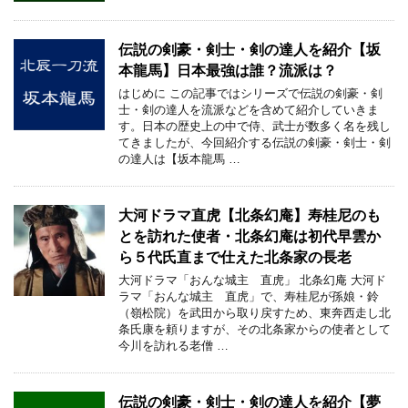
伝説の剣豪・剣士・剣の達人を紹介【坂
本龍馬】日本最強は誰？流派は？
はじめに この記事ではシリーズで伝説の剣豪・剣
士・剣の達人を流派などを含めて紹介していきま
す。日本の歴史上の中で侍、武士が数多く名を残し
てきましたが、今回紹介する伝説の剣豪・剣士・剣
の達人は【坂本龍馬 …
大河ドラマ直虎【北条幻庵】寿桂尼のも
とを訪れた使者・北条幻庵は初代早雲か
ら５代氏直まで仕えた北条家の長老
大河ドラマ「おんな城主 直虎」 北条幻庵 大河ド
ラマ「おんな城主 直虎」で、寿桂尼が孫娘・鈴
（嶺松院）を武田から取り戻すため、東奔西走し北
条氏康を頼りますが、その北条家からの使者として
今川を訪れる老僧 …
伝説の剣豪・剣士・剣の達人を紹介【夢