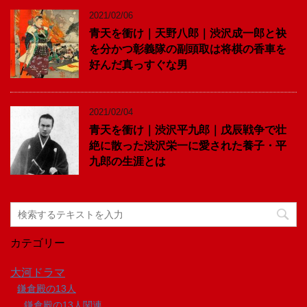
2021/02/06
青天を衝け｜天野八郎｜渋沢成一郎と袂
を分かつ彰義隊の副頭取は将棋の香車を
好んだ真っすぐな男
2021/02/04
青天を衝け｜渋沢平九郎｜戊辰戦争で壮
絶に散った渋沢栄一に愛された養子・平
九郎の生涯とは
カテゴリー
大河ドラマ
鎌倉殿の13人
鎌倉殿の13人関連