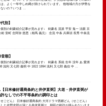
は、よく一年中しめ縄が掛けられています。 他地域の方が伊勢を
ないの？いつま …
時代別】
個別の剣豪紹介記事が見れます↓ 剣豪名 流派 平安 鬼一 法眼 京
の術 室町 念阿弥 慈恩（相馬 義元） 念流 中条 兵庫頭 長秀 中条流
0音順】
個別の剣豪紹介記事が見れます↓ 剣豪名 系統 生年 没年 あ 愛洲
38 浅利 又七郎 義明 中 1822 1894 浅利 又七郎 義信 中 …
ん【日米修好通商条約と井伊直弼】大老・井伊直弼が
勅許なしでの不平等条約の調印とは
せごどん） 日米修好通商条約 大河ドラマ西郷どん（せごどん）
任した佐野史郎が演じる井伊直弼は、朝廷の勅許が得られないまま