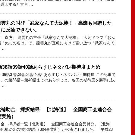
調印すると宣言 …
龍雲丸の叫び「武家なんて大泥棒！」高瀬も同調した
対に反論できない。
 直虎」 龍雲丸の主張「武家なんて大泥棒」 大河ドラマ「おん
話「ぬしの名は」で、龍雲丸が直虎に向けて言い放つ「武家なんて
 …
話38話39話40話あらすじネタバレ期待度まとめ
36話37話38話39話40話 あらすじ・ネタバレ・期待度 この記事で
」の第36話～第40話までのあらすじと、各回の期待度を勝手に決
 …
化補助金 採択結果 【北海道】 全国商工会連合会
度実施）
助金 採択者一覧【北海道】 全国商工会連合会受付分、【北海
化補助金の採択結果（304事業所）が公表されました。 平成28