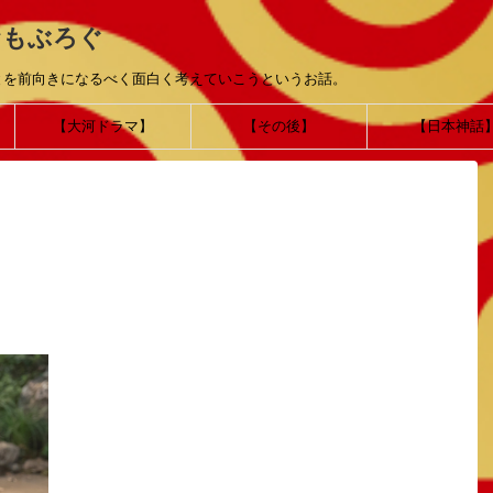
おもぶろぐ
とを前向きになるべく面白く考えていこうというお話。
【大河ドラマ】
【その後】
【日本神話