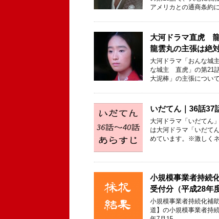
アメリカとの通商条約に
大河ドラマ直虎 
龍雲丸の主張は絶
大河ドラマ「おんな城主
な城主 直虎」の第21
大泥棒」の主張について
いだてん｜36話37
大河ドラマ「いだてん」 
は大河ドラマ「いだてん
めています。※激しくネ
小規模事業者持続
受付分（平成28年
小規模事業者持続化補
道】の小規模事業者持続
年7月15 …