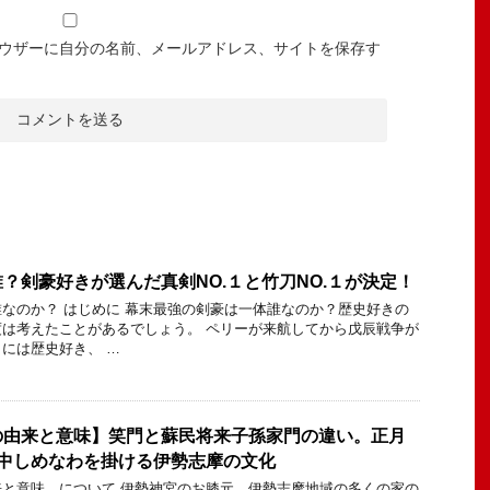
ウザーに自分の名前、メールアドレス、サイトを保存す
？剣豪好きが選んだ真剣NO.１と竹刀NO.１が決定！
なのか？ はじめに 幕末最強の剣豪は一体誰なのか？歴史好きの
は考えたことがあるでしょう。 ペリーが来航してから戊辰戦争が
には歴史好き、 …
の由来と意味】笑門と蘇民将来子孫家門の違い。正月
年中しめなわを掛ける伊勢志摩の文化
と意味 について 伊勢神宮のお膝元、伊勢志摩地域の多くの家の