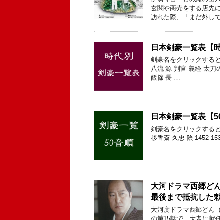
玄関や商売をする店先に
訪れた際、「まだ外して
日本剣豪一覧表【
剣豪名をクリックすると
八流 源 判官 義経 太刀
飯篠 長 …
日本剣豪一覧表【5
剣豪名をクリックすると
移香斎 久忠 陰 1452 15
大河ドラマ西郷ど
最後まで抵抗した
大河度ドラマ西郷どん（
の第15話で、大老に就