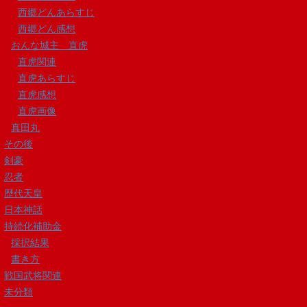
西郷どんあらすじ
西郷どん感想
おんな城主 直虎
直虎関連
直虎あらすじ
直虎感想
直虎画像
真田丸
その後
剣豪
忍者
歴代天皇
日本神話
持続化補助金
採択結果
書き方
戦国武将関連
未分類