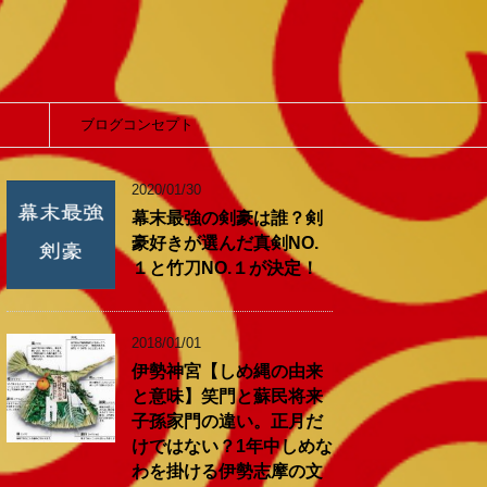
】
ブログコンセプト
2020/01/30
幕末最強の剣豪は誰？剣
豪好きが選んだ真剣NO.
１と竹刀NO.１が決定！
2018/01/01
伊勢神宮【しめ縄の由来
と意味】笑門と蘇民将来
子孫家門の違い。正月だ
けではない？1年中しめな
わを掛ける伊勢志摩の文