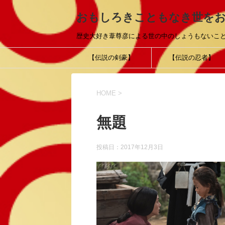
おもしろきこともなき世を
歴史大好き葦尊彦による世の中のしょうもないこ
【伝説の剣豪】
【伝説の忍者】
HOME
>
無題
投稿日：
2017年12月3日