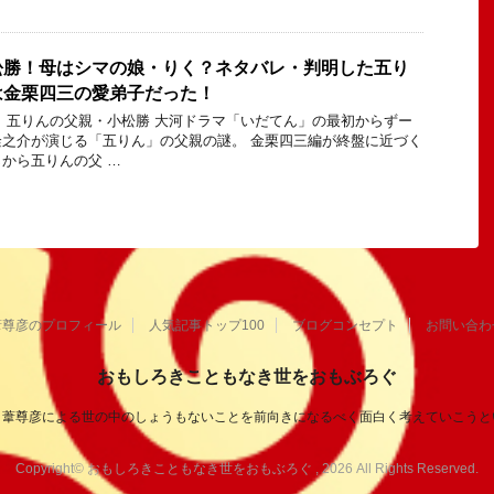
松勝！母はシマの娘・りく？ネタバレ・判明した五り
は金栗四三の愛弟子だった！
 五りんの父親・小松勝 大河ドラマ「いだてん」の最初からずー
之介が演じる「五りん」の父親の謎。 金栗四三編が終盤に近づく
から五りんの父 …
葦尊彦のプロフィール
人気記事トップ100
ブログコンセプト
お問い合わ
おもしろきこともなき世をおもぶろぐ
き葦尊彦による世の中のしょうもないことを前向きになるべく面白く考えていこうと
Copyright© おもしろきこともなき世をおもぶろぐ , 2026 All Rights Reserved.