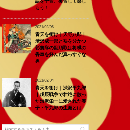
語を予習、復習して楽し
もう！
2021/02/06
青天を衝け｜天野八郎｜
渋沢成一郎と袂を分かつ
彰義隊の副頭取は将棋の
香車を好んだ真っすぐな
男
2021/02/04
青天を衝け｜渋沢平九郎
｜戊辰戦争で壮絶に散っ
た渋沢栄一に愛された養
子・平九郎の生涯とは