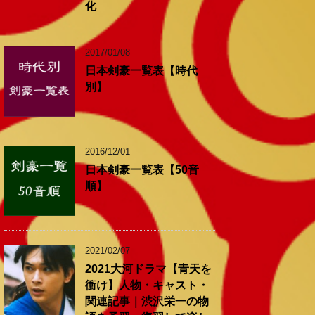
化
2017/01/08
日本剣豪一覧表【時代
別】
2016/12/01
日本剣豪一覧表【50音
順】
2021/02/07
2021大河ドラマ【青天を
衝け】人物・キャスト・
関連記事｜渋沢栄一の物