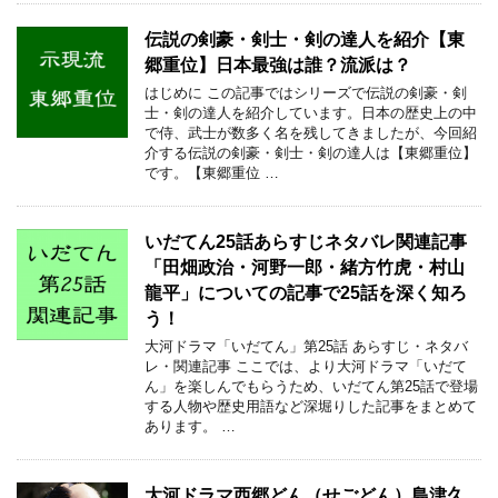
伝説の剣豪・剣士・剣の達人を紹介【東
郷重位】日本最強は誰？流派は？
はじめに この記事ではシリーズで伝説の剣豪・剣
士・剣の達人を紹介しています。日本の歴史上の中
で侍、武士が数多く名を残してきましたが、今回紹
介する伝説の剣豪・剣士・剣の達人は【東郷重位】
です。【東郷重位 …
いだてん25話あらすじネタバレ関連記事
「田畑政治・河野一郎・緒方竹虎・村山
龍平」についての記事で25話を深く知ろ
う！
大河ドラマ「いだてん」第25話 あらすじ・ネタバ
レ・関連記事 ここでは、より大河ドラマ「いだて
ん」を楽しんでもらうため、いだてん第25話で登場
する人物や歴史用語など深堀りした記事をまとめて
あります。 …
大河ドラマ西郷どん（せごどん）島津久