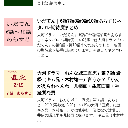
又七郎 義信 中 …
いだてん｜6話7話8話9話10話あらすじネ
タバレ期待度まとめ
大河ドラマ「いだてん」 6話7話8話9話10話 あらす
じ・ネタバレ・期待度 この記事では大河ドラマ「い
だてん」の第6話～第10話までのあらすじと、各回
の期待度を勝手に決めています。※激しくネタバレ
しま …
大河ドラマ「おんな城主直虎」第７話 岩
松（キム兄・木村祐一）言うか？「かん
がえられへんわ」几帳面・生真面目・神
経質な男
大河ドラマ「おんな城主 直虎」第７話 あらす
じ 2/19 (再放送 2/25） ２/19の大河「直虎」には
キム兄（木村祐一）が検地奉行・岩松役で登場し、
井伊の隠れ里を几帳面に探ります。 キム兄（木村祐
…