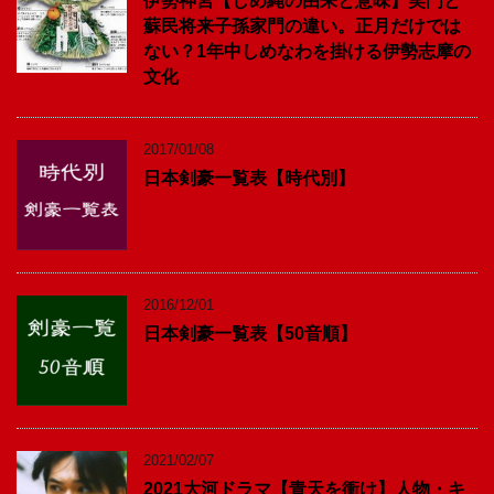
伊勢神宮【しめ縄の由来と意味】笑門と
蘇民将来子孫家門の違い。正月だけでは
ない？1年中しめなわを掛ける伊勢志摩の
文化
2017/01/08
日本剣豪一覧表【時代別】
2016/12/01
日本剣豪一覧表【50音順】
2021/02/07
2021大河ドラマ【青天を衝け】人物・キ