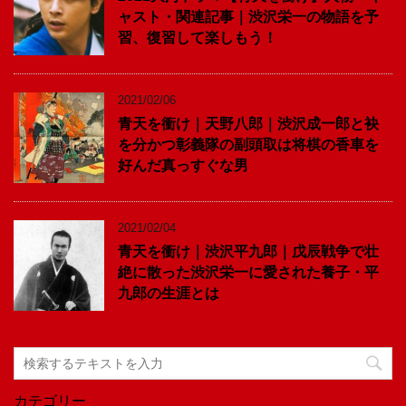
ャスト・関連記事｜渋沢栄一の物語を予
習、復習して楽しもう！
2021/02/06
青天を衝け｜天野八郎｜渋沢成一郎と袂
を分かつ彰義隊の副頭取は将棋の香車を
好んだ真っすぐな男
2021/02/04
青天を衝け｜渋沢平九郎｜戊辰戦争で壮
絶に散った渋沢栄一に愛された養子・平
九郎の生涯とは
カテゴリー