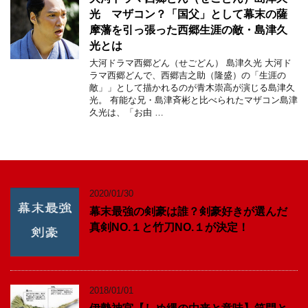
光 マザコン？「国父」として幕末の薩
摩藩を引っ張った西郷生涯の敵・島津久
光とは
大河ドラマ西郷どん（せごどん） 島津久光 大河ド
ラマ西郷どんで、西郷吉之助（隆盛）の「生涯の
敵」」として描かれるのが青木崇高が演じる島津久
光。 有能な兄・島津斉彬と比べられたマザコン島津
久光は、「お由 …
2020/01/30
幕末最強の剣豪は誰？剣豪好きが選んだ
真剣NO.１と竹刀NO.１が決定！
2018/01/01