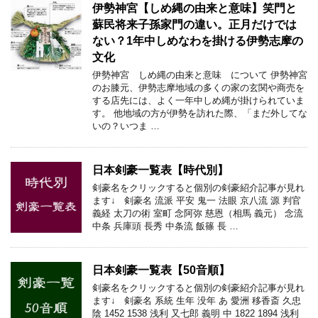
伊勢神宮【しめ縄の由来と意味】笑門と
蘇民将来子孫家門の違い。正月だけでは
ない？1年中しめなわを掛ける伊勢志摩の
文化
伊勢神宮 しめ縄の由来と意味 について 伊勢神宮
のお膝元、伊勢志摩地域の多くの家の玄関や商売を
する店先には、よく一年中しめ縄が掛けられていま
す。 他地域の方が伊勢を訪れた際、「まだ外してな
いの？いつま …
日本剣豪一覧表【時代別】
剣豪名をクリックすると個別の剣豪紹介記事が見れ
ます↓ 剣豪名 流派 平安 鬼一 法眼 京八流 源 判官
義経 太刀の術 室町 念阿弥 慈恩（相馬 義元） 念流
中条 兵庫頭 長秀 中条流 飯篠 長 …
日本剣豪一覧表【50音順】
剣豪名をクリックすると個別の剣豪紹介記事が見れ
ます↓ 剣豪名 系統 生年 没年 あ 愛洲 移香斎 久忠
陰 1452 1538 浅利 又七郎 義明 中 1822 1894 浅利