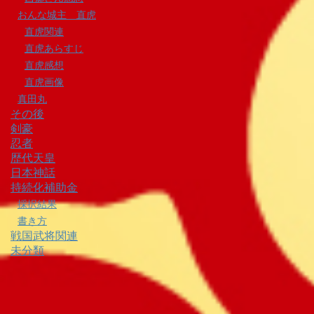
おんな城主 直虎
直虎関連
直虎あらすじ
直虎感想
直虎画像
真田丸
その後
剣豪
忍者
歴代天皇
日本神話
持続化補助金
採択結果
書き方
戦国武将関連
未分類