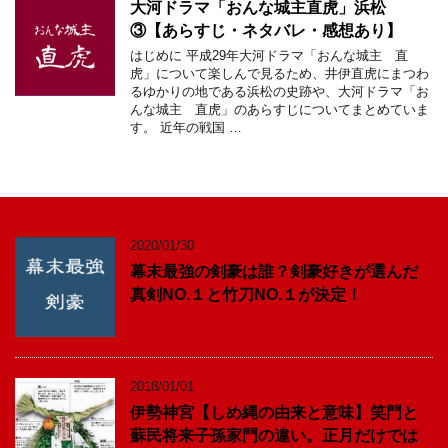
大河ドラマ「おんな城主直虎」浜松
③【あらすじ・ネタバレ・感想あり】
はじめに 平成29年大河ドラマ「おんな城主 直
虎」について楽しんで見るため、井伊直虎にまつわ
るゆかりの地である浜松の史跡や、大河ドラマ「お
んな城主 直虎」のあらすじについてまとめていま
す。 近年の戦国 …
2020/01/30
幕末最強の剣豪は誰？剣豪好きが選んだ
真剣NO.１と竹刀NO.１が決定！
2018/01/01
伊勢神宮【しめ縄の由来と意味】笑門と
蘇民将来子孫家門の違い。正月だけでは