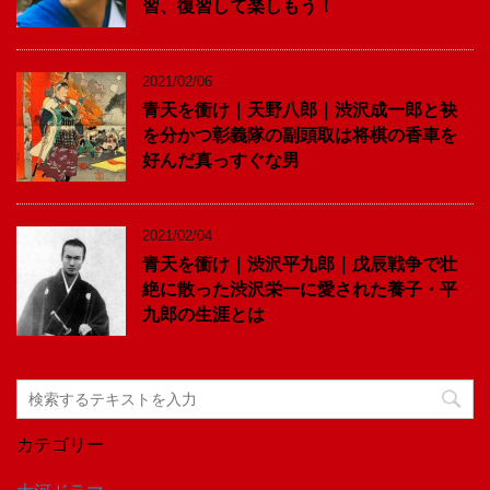
習、復習して楽しもう！
2021/02/06
青天を衝け｜天野八郎｜渋沢成一郎と袂
を分かつ彰義隊の副頭取は将棋の香車を
好んだ真っすぐな男
2021/02/04
青天を衝け｜渋沢平九郎｜戊辰戦争で壮
絶に散った渋沢栄一に愛された養子・平
九郎の生涯とは
カテゴリー