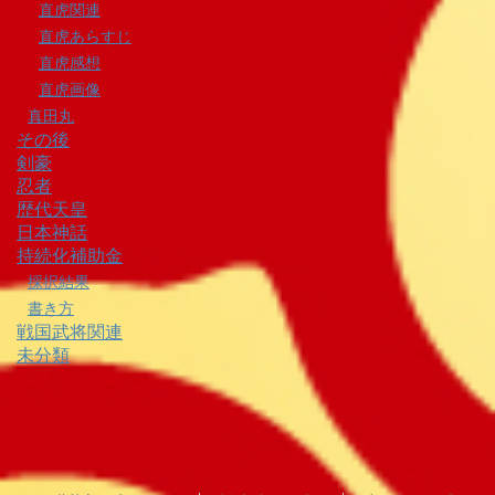
直虎関連
直虎あらすじ
直虎感想
直虎画像
真田丸
その後
剣豪
忍者
歴代天皇
日本神話
持続化補助金
採択結果
書き方
戦国武将関連
未分類