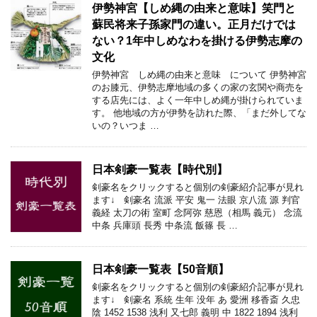
伊勢神宮【しめ縄の由来と意味】笑門と
蘇民将来子孫家門の違い。正月だけでは
ない？1年中しめなわを掛ける伊勢志摩の
文化
伊勢神宮 しめ縄の由来と意味 について 伊勢神宮
のお膝元、伊勢志摩地域の多くの家の玄関や商売を
する店先には、よく一年中しめ縄が掛けられていま
す。 他地域の方が伊勢を訪れた際、「まだ外してな
いの？いつま …
日本剣豪一覧表【時代別】
剣豪名をクリックすると個別の剣豪紹介記事が見れ
ます↓ 剣豪名 流派 平安 鬼一 法眼 京八流 源 判官
義経 太刀の術 室町 念阿弥 慈恩（相馬 義元） 念流
中条 兵庫頭 長秀 中条流 飯篠 長 …
日本剣豪一覧表【50音順】
剣豪名をクリックすると個別の剣豪紹介記事が見れ
ます↓ 剣豪名 系統 生年 没年 あ 愛洲 移香斎 久忠
陰 1452 1538 浅利 又七郎 義明 中 1822 1894 浅利