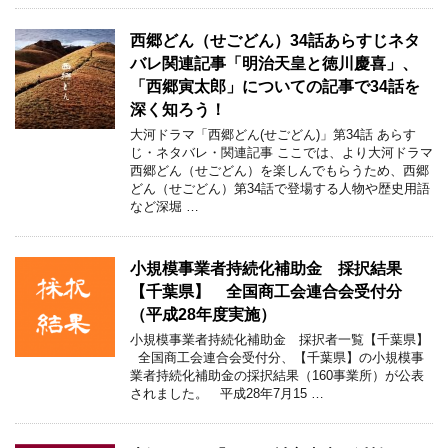
西郷どん（せごどん）34話あらすじネタ
バレ関連記事「明治天皇と徳川慶喜」、
「西郷寅太郎」についての記事で34話を
深く知ろう！
大河ドラマ「西郷どん(せごどん)」第34話 あらす
じ・ネタバレ・関連記事 ここでは、より大河ドラマ
西郷どん（せごどん）を楽しんでもらうため、西郷
どん（せごどん）第34話で登場する人物や歴史用語
など深堀 …
小規模事業者持続化補助金 採択結果
【千葉県】 全国商工会連合会受付分
（平成28年度実施）
小規模事業者持続化補助金 採択者一覧【千葉県】
全国商工会連合会受付分、【千葉県】の小規模事
業者持続化補助金の採択結果（160事業所）が公表
されました。 平成28年7月15 …