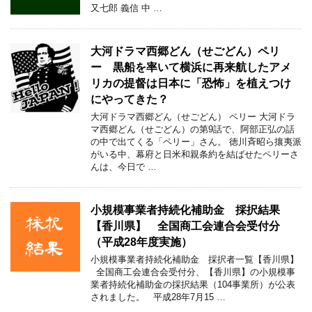
又七郎 義信 中 …
大河ドラマ西郷どん（せごどん）ペリ
ー 黒船を率いて横浜に再来航したアメ
リカの提督は日本に「恐怖」を植えつけ
にやってきた？
大河ドラマ西郷どん（せごどん） ペリー 大河ドラ
マ西郷どん（せごどん）の第9話で、阿部正弘の話
の中で出てくる「ペリー」さん。 徳川斉昭ら攘夷派
がいる中、幕府と日米和親条約を結ばせたペリーさ
んは、今日で …
小規模事業者持続化補助金 採択結果
【香川県】 全国商工会連合会受付分
（平成28年度実施）
小規模事業者持続化補助金 採択者一覧【香川県】
全国商工会連合会受付分、【香川県】の小規模事
業者持続化補助金の採択結果（104事業所）が公表
されました。 平成28年7月15 …